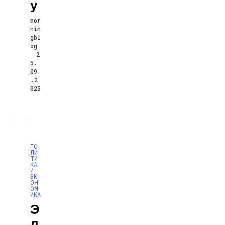
У
mor
nin
gbl
og
2
5.
09
.2
025
ПО
ЛИ
ТИ
КА
И
ЭК
ОН
ОМ
ИКА
Э
Л