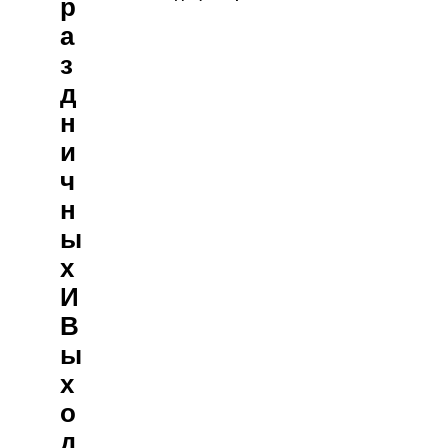
Р
А
З
Д
Н
И
Ч
Н
Ы
Х
И
В
Ы
Х
О
Д