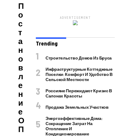
П
О
ADVERTISEMENT
С
Т
А
Trending
Н
О
Строительство Домов Из Бруса
В
Инфраструктурные Коттеджные
Л
Поселки: Комфорт И Удобство В
Сельской Местности
Е
Россияне Пережидают Кризис В
Н
Салонах Красоты
И
Продажа Земельных Участков
Е
О
Энергоэффективные Дома:
Сокращение Затрат На
П
Отопление И
Кондиционирование