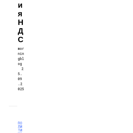
И
Я
Н
Д
С
mor
nin
gbl
og
2
5.
09
.2
025
ПО
ЛИ
ТИ