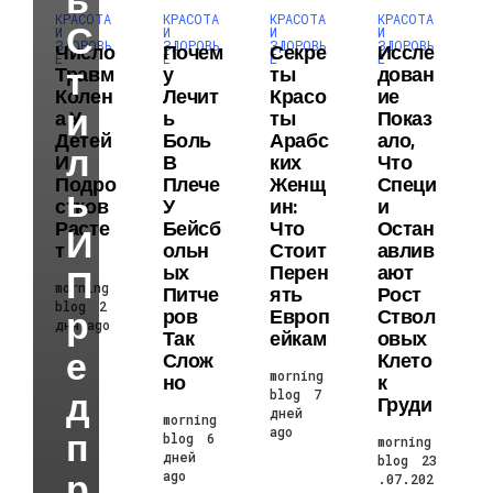
КРАСОТА
КРАСОТА
КРАСОТА
КРАСОТА
С
И
И
И
И
ЗДОРОВЬ
ЗДОРОВЬ
ЗДОРОВЬ
ЗДОРОВЬ
Число
Почем
Секре
Иссле
Е
Е
Е
Е
Т
Травм
У
Ты
Дован
Колен
Лечит
Красо
Ие
И
А У
Ь
Ты
Показ
Детей
Боль
Арабс
Ало,
Л
И
В
Ких
Что
Подро
Плече
Женщ
Специ
Ь
Стков
У
Ин:
И
Расте
Бейсб
Что
Остан
И
Т
Ольн
Стоит
Авлив
Ых
Перен
Ают
П
morning
Питче
Ять
Рост
blog
2
Р
Ров
Европ
Ствол
дня ago
Так
Ейкам
Овых
Е
Слож
Клето
morning
Но
К
Д
blog
7
Груди
дней
morning
ago
П
blog
6
morning
дней
blog
23
Р
ago
.07.202