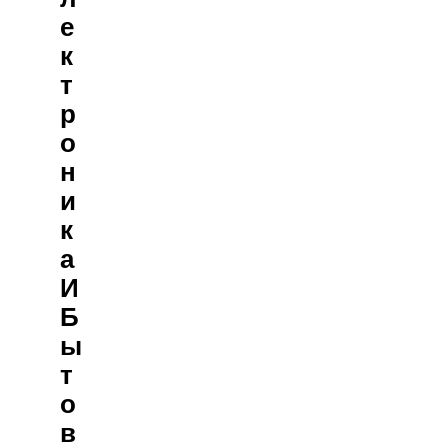
Е
К
Т
Р
О
Н
И
К
А
И
Б
Ы
Т
О
В