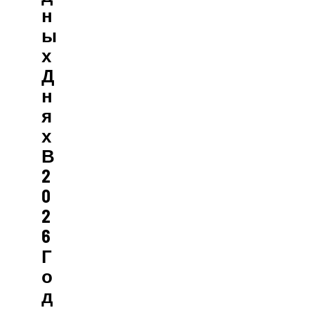
Н
Ы
Х
Д
Н
Я
Х
В
2
0
2
6
Г
О
Д