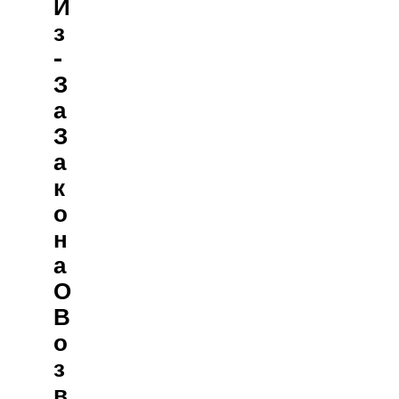
И
З
-
З
А
З
А
К
О
Н
А
О
В
О
З
В