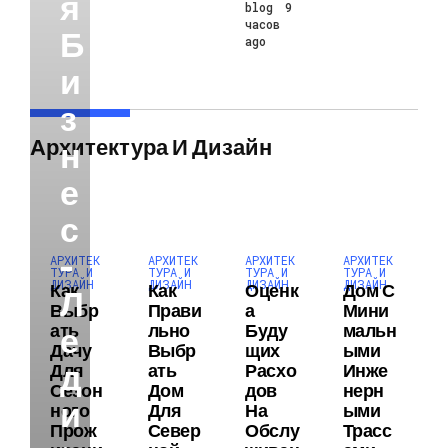
Я
blog
9
часов
Б
ago
И
З
Архитектура И Дизайн
Н
Е
С
-
АРХИТЕК
АРХИТЕК
АРХИТЕК
АРХИТЕК
ТУРА И
ТУРА И
ТУРА И
ТУРА И
ДИЗАЙН
ДИЗАЙН
ДИЗАЙН
ДИЗАЙН
Как
Как
Оценк
Дом С
Л
Выбр
Прави
А
Мини
Ать
Льно
Буду
Мальн
Е
Дачу
Выбр
Щих
Ыми
Д
Для
Ать
Расхо
Инже
Сезон
Дом
Дов
Нерн
И
Ного
Для
На
Ыми
Прож
Север
Обслу
Трасс