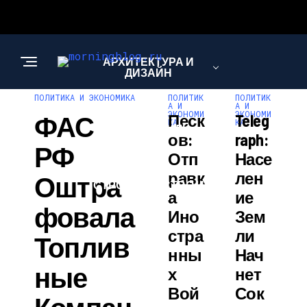
АРХИТЕКТУРА И
ДИЗАЙН
ПОЛИТИКА И ЭКОНОМИКА
ПОЛИТИК
ПОЛИТИК
А И
А И
ЭКОНОМИ
ЭКОНОМИ
ФАС
Песк
Teleg
КА
КА
МОДА И СТИЛЬ
Ов:
Raph:
РФ
Отп
Насе
Равк
Лен
Оштра
СТРОИТЕЛЬСТВО И
А
Ие
РЕМОНТ
Фовала
Ино
Зем
Стра
Ли
Топлив
Нны
Нач
Ные
Х
Нет
Вой
Сок