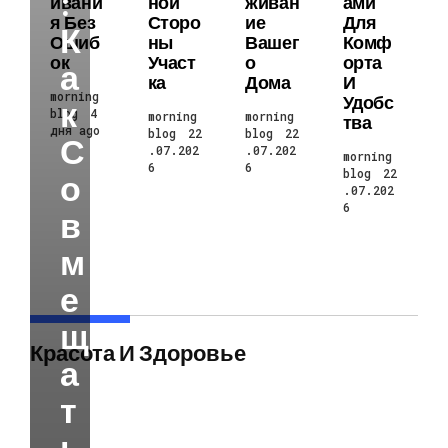
:
Ивани
Ной
Живан
Ами
Я Без
Сторо
Ие
Для
К
Ошиб
Ны
Вашег
Комф
Ок
Участ
О
Орта
А
Ка
Дома
И
morning
Удобс
К
blog
4
morning
morning
Тва
дня ago
blog
22
blog
22
С
.07.202
.07.202
morning
6
6
blog
22
О
.07.202
6
В
М
Е
Щ
Красота И Здоровье
А
Т
Ь