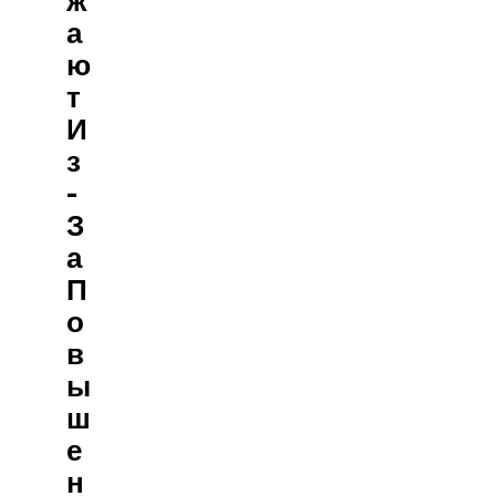
А
Ю
Т
И
З
-
З
А
П
О
В
Ы
Ш
Е
Н