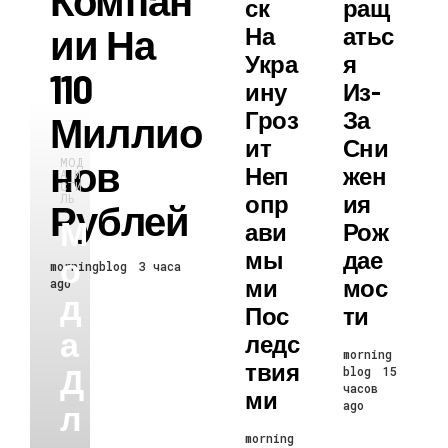
Компан
Ск
Ращ
Ии На
На
Атьс
Укра
Я
110
Ину
Из-
Гроз
За
Миллио
Ит
Сни
Нов
МОД
Неп
Жен
А И
СТИ
Опр
Ия
ЛЬ
Рублей
М
Ави
Рож
Мы
Дае
О
morningblog
3 часа
Ми
Мос
ago
Д
Пос
Ти
А
Ледс
morning
Твия
Д
blog
15
часов
Ми
Л
ago
morning