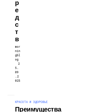
Р
Е
Д
С
Т
В
mor
nin
gbl
og
2
5.
09
.2
025
КРАСОТА И ЗДОРОВЬЕ
Преимущества