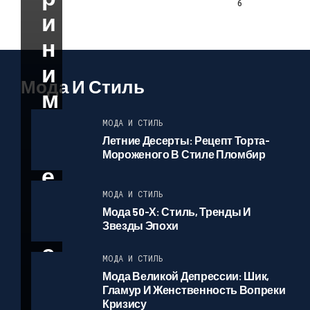
6
И
Н
И
Мода И Стиль
М
А
МОДА И СТИЛЬ
Летние Десерты: Рецепт Торта-
Т
Мороженого В Стиле Пломбир
Е
Л
МОДА И СТИЛЬ
Мода 50-Х: Стиль, Тренды И
Ь
Звезды Эпохи
С
МОДА И СТИЛЬ
Т
Мода Великой Депрессии: Шик,
Гламур И Женственность Вопреки
В
Кризису