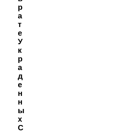
Р
А
Т
Е
У
К
Р
А
Д
Е
Н
Н
Ы
Х
С