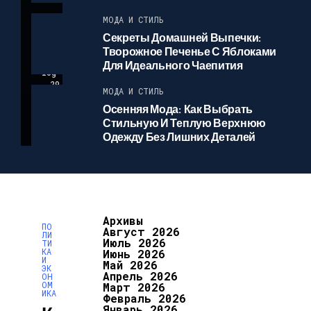
О
МОДА И СТИЛЬ
Секреты Домашней Выпечки:
morn
Творожное Печенье С Яблоками
ingb
Для Идеального Чаепития
log
29
МОДА И СТИЛЬ
.07
.20
Осенняя Мода: Как Выбрать
26
Стильную И Теплую Верхнюю
Одежду Без Лишних Деталей
Архивы
ПО
Август 2026
ЛИ
Июль 2026
ТИ
КА
Июнь 2026
И
Май 2026
ЭК
Апрель 2026
ОН
ОМ
Март 2026
ИКА
Февраль 2026
Январь 2026