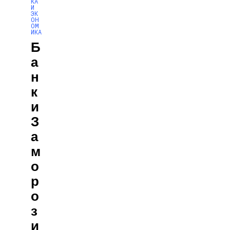
КА
И
ЭК
ОН
ОМ
ИКА
Б
А
Н
К
И
З
А
М
О
Р
О
З
И