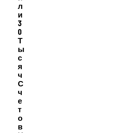
Л
И
3
0
Т
Ы
С
Я
Ч
С
Ч
Е
Т
О
В