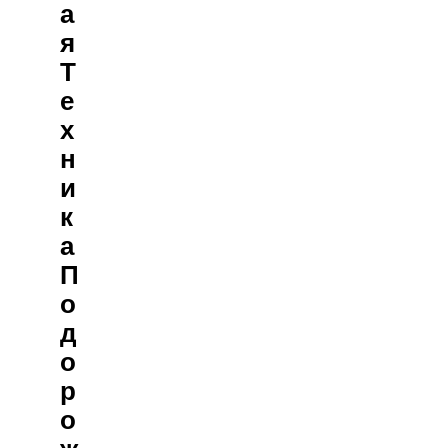
А
Я
Т
Е
Х
Н
И
К
А
П
О
Д
О
Р
О
Ж