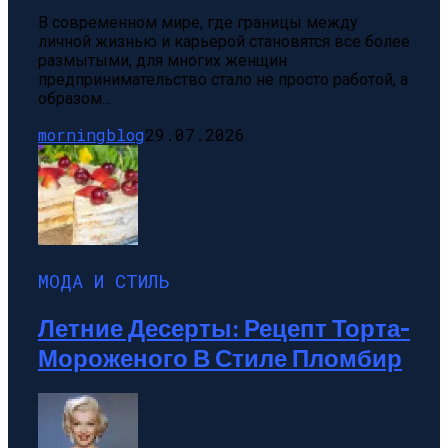
В современном мире, где границы между
личной жизнью и карьерой становятся все более
размытыми, для многих женщин
предпринимательство стало не просто работой, а
образом...
morningblog
29.07.2026
МОДА И СТИЛЬ
Летние Десерты: Рецепт Торта-
Мороженого В Стиле Пломбир