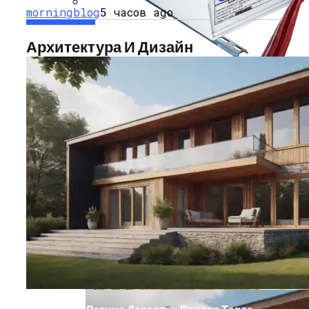
morningblog
5 часов ago
Мода Для Бизнес-Леди: Как Совмещать
Стиль И Предпринимательство
Архитектура И Дизайн
Охранно-Защитная Дератизационная
Система (ОЗДС)
Как Правильно Выбрать Дом Для
Северной Стороны Участка