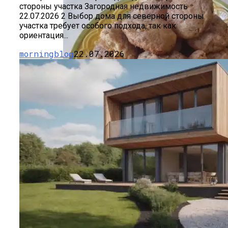
стороны участка Загородная недвижимость
22.07.2026 2 Выбор дома для северной стороны
участка требует особого подхода, так как
ориентация...
morningblog
22.07.2026
Дом С Оптимальным Распределением
Влажных Зон Для Комфорта
Секреты Домашней Выпечки:
Творожное Печенье С Яблоками Для
Идеального Чаепития