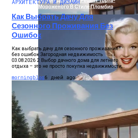
Летние Десерты: Рецепт Торта-
АРХИТЕКТУРА И ДИЗАЙН
Мороженого В Стиле Пломбир
Как Выбрать Дачу Для
Сезонного Проживания Без
Ошибок
Как выбрать дачу для сезонного проживания
без ошибок Загородная недвижимость
03.08.2026 2 Выбор дачного дома для летнего
отдыха – это не просто покупка недвижимости,...
morningblog
6 дней ago
Оценка Будущих Расходов На
Обслуживание Вашего Дома
Мода 50-Х: Стиль, Тренды И Звезды
Эпохи