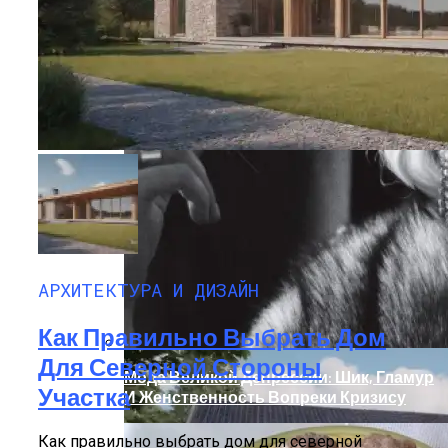
Дом С Минимальными Инженерными
АРХИТЕКТУРА И ДИЗАЙН
Трассами Для Комфорта И Удобства
Как Правильно Выбрать Дом
Для Северной Стороны
Мода Великой Депрессии: Шик, Гламур
Участка
И Женственность Вопреки Кризису
Как правильно выбрать дом для северной