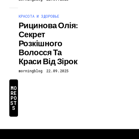
КРАСОТА И ЗДОРОВЬЕ
Рицинова Олія:
Секрет
Розкішного
Волосся Та
Краси Від Зірок
morningblog
22.09.2025
MO
RE
PO
ST
S