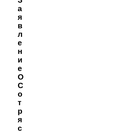
А
Я
В
Л
Е
Н
И
Е
О
С
О
Т
Р
Я
С