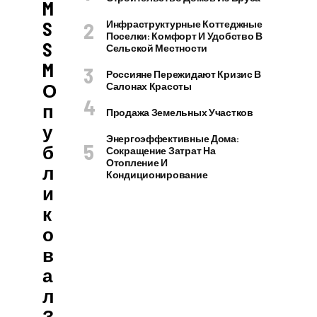
M
S
Инфраструктурные Коттеджные
Поселки: Комфорт И Удобство В
S
Сельской Местности
M
Россияне Пережидают Кризис В
О
Салонах Красоты
П
Продажа Земельных Участков
У
Энергоэффективные Дома:
Б
Сокращение Затрат На
Отопление И
Л
Кондиционирование
И
К
О
В
А
Л
З