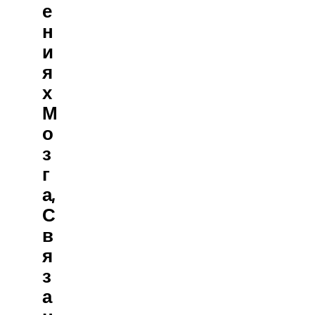
Е
Н
И
Я
Х
М
О
З
Г
А,
С
В
Я
З
А