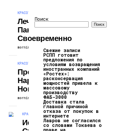
КРАСОТА И ЗДОРОВЬЕ
Поиск
Лечите
Поиск
Панкреатит
Своевременно
morningblog
26.09.2025
Свежие записи
РСПП готовит
предложения по
КРАСОТА И ЗДОРОВЬЕ
условиям возвращения
иностранных компаний
Преимущества
«Ростех»:
расконсервация
Наращивания
мощностей привела к
Ногтей На Дому
массовому
производству
ФАБ-3000
morningblog
25.09.2025
Доставка стала
главной причиной
отказа от покупок в
КРАСОТА И ЗДОРОВЬЕ
интернете
Лавров не согласился
Исследование
со словами Токаева о
Стволовых
праве на