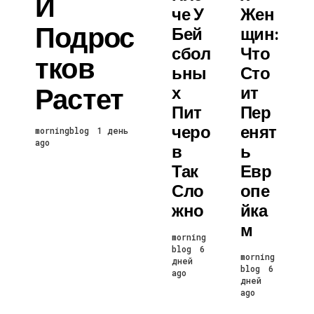
И
Че У
Жен
Подрос
Бей
Щин:
Сбол
Что
Тков
Ьны
Сто
Растет
Х
Ит
Пит
Пер
Черо
Енят
morningblog
1 день
ago
В
Ь
Так
Евр
Сло
Опе
Жно
Йка
М
morning
blog
6
morning
дней
blog
6
ago
дней
ago