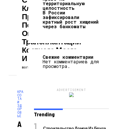
территориальную
Клеток
целостность
В России
Предлагает
зафиксировали
кратный рост хищений
Подсказки Для
через банкоматы
Оптимизации
Трансплантации
Костного Мозга
И Многое Другое
Свежие комментарии
Нет комментариев для
просмотра.
morningblog
25.09.2025
ADVERTISEMENT
КРА
СО
ТА
И
ЗД
ОР
ОВ
Trending
ЬЕ
A
Строительство Домов Из Бруса