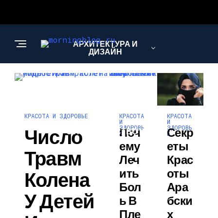
АРХИТЕКТУРА И
ДИЗАЙН
МОДА И СТИЛЬ
КРАСОТА
КРАСОТА
КРАСОТА И ЗДОРОВЬЕ
И
И
ЗДОРОВЬ
ЗДОРОВЬ
Число
Поч
Секр
СТРОИТЕЛЬСТВО И
Е
Е
РЕМОНТ
Ему
Еты
Травм
Леч
Крас
Ить
Оты
Колена
Бол
Ара
У Детей
Ь В
Бски
Пле
Х