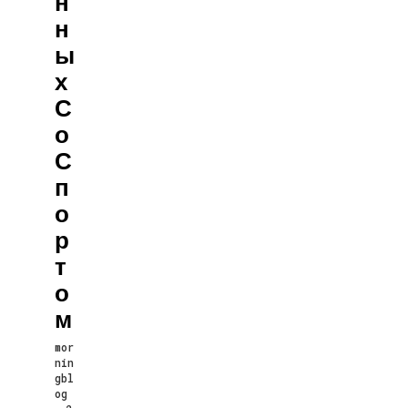
Н
Н
Ы
Х
С
О
С
П
О
Р
Т
О
М
mor
nin
gbl
og