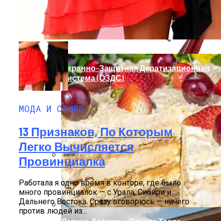
Мода Для Бизнес-Леди: Как Совмещать
Стиль И Предпринимательство
Охранно-Защитная Дератизационная
Система (ОЗДС)
МОДА И СТИЛЬ
13 Признаков, По Которым
Легко Вычисляется
Провинциалка
Как Правильно Выбрать Дом Для
Северной Стороны Участка
Работала я одно время в конторе, где было
много провинциалок — с Урала, Сибири и
Дальнего Востока. Сразу оговорюсь — ничего
против людей из...