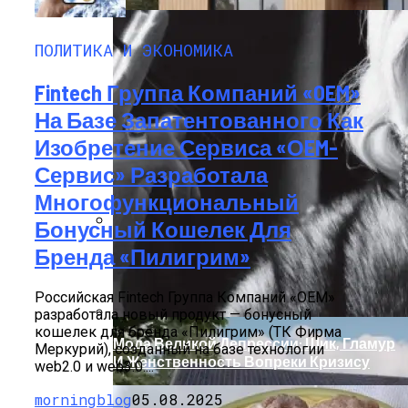
ПОЛИТИКА И ЭКОНОМИКА
Fintech Группа Компаний «OEM»
На Базе Запатентованного Как
Изобретение Сервиса «ОEM-
Сервис» Разработала
Многофункциональный
Бонусный Кошелек Для
Дом С Минимальными Инженерными
Бренда «Пилигрим»
Трассами Для Комфорта И Удобства
Российская Fintech Группа Компаний «OEM»
разработала новый продукт — бонусный
кошелек для бренда «Пилигрим» (ТК Фирма
Мода Великой Депрессии: Шик, Гламур
Меркурий), созданный на базе технологии
И Женственность Вопреки Кризису
web2.0 и web3.0....
morningblog
05.08.2025