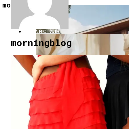
АРХИТЕКТУРА И ДИЗАЙН
morningblog.ru
МОДА И СТИЛЬ
morningblog
СТРОИТЕЛЬСТВО И РЕМОНТ
Как Выбрать Дачу Для Сезонного
Проживания Без Ошибок