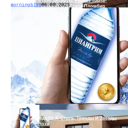
Летние Десерты: Рецепт Торта-
morningblog
06.08.2025
Мороженого В Стиле Пломбир
Оценка Будущих Расходов На
Обслуживание Вашего Дома
Мода 50-Х: Стиль, Тренды И Звезды
Эпохи