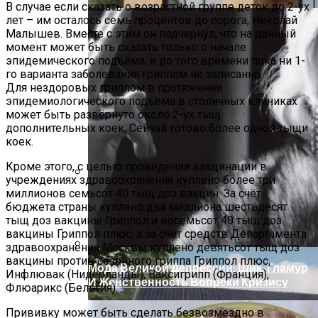
В случае если сказать о возрастной группе деток до 2-ух
лет – им осталось семь процентов до порога, Николай
Малышев. Вместе с этим он подчернул, что на данный
момент может быть сказать только о начале
эпидемического подъёма, и до того времени пока ни 1-
го варианта заболевания гриппом не записанно.
Для нездоровых гриппом в протяжении
эпидемиологического подъёма в столичных клиниках
может быть развёрнуто около 2-ух тыщ
дополнительных коек, Сейчай готово более одной тыщи
коек.
Кроме этого, с целью проведения вакцинации в
учреждениях здравоохранения куплено более три
миллионов семьсот 40 тыщ доз вакцин. За счёт
Дом С Минимальными Инженерными
бюджета страны куплено два миллиона шестьдесят
Трассами Для Комфорта И Удобства
тыщ доз вакцины Гриппол и восемьсот 40 тыщ доз
вакцины Гриппол плюс, а за счёт средств Департамента
здравоохранения Москвы куплено девятьсот тыщ доз
вакцины против сезонного гриппа Гриппол плюс,
Мода Великой Депрессии: Шик, Гламур
Инфлювак (Нидерланды), Ваксигрипп (Франция),
И Женственность Вопреки Кризису
Флюарикс (Бельгия).
Прививку может быть сделать безвозмездно в