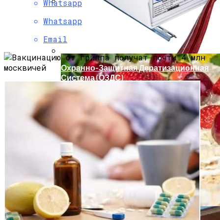
Whatsapp
Мода Для Бизнес-Леди: Как Совмещать
Whatsapp
Стиль И Предпринимательство
Email
Охранно-Защитная Дератизационная
Система (ОЗДС)
Как Правильно Выбрать Дом Для
Северной Стороны Участка