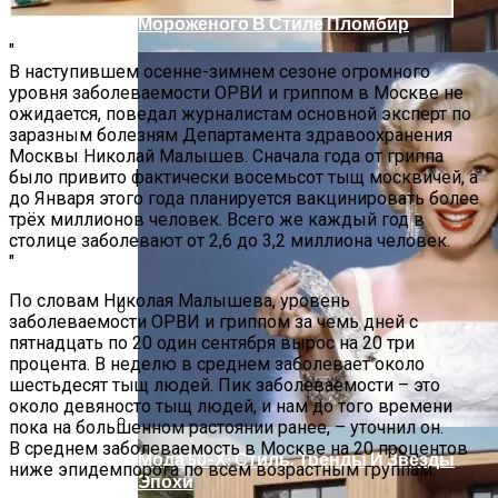
Летние Десерты: Рецепт Торта-
Мороженого В Стиле Пломбир
В наступившем осенне-зимнем сезоне огромного
уровня заболеваемости ОРВИ и гриппом в Москве не
ожидается, поведал журналистам основной эксперт по
заразным болезням Департамента здравоохранения
Москвы Николай Малышев. Сначала года от гриппа
было привито фактически восемьсот тыщ москвичей, а
до Января этого года планируется вакцинировать более
трёх миллионов человек. Всего же каждый год в
столице заболевают от 2,6 до 3,2 миллиона человек.
По словам Николая Малышева, уровень
заболеваемости ОРВИ и гриппом за чемь дней с
пятнадцать по 20 один сентября вырос на 20 три
Оценка Будущих Расходов На
процента. В неделю в среднем заболевает около
Обслуживание Вашего Дома
шестьдесят тыщ людей. Пик заболеваемости – это
около девяносто тыщ людей, и нам до того времени
пока на большенном растоянии ранее, – уточнил он.
В среднем заболеваемость в Москве на 20 процентов
Мода 50-Х: Стиль, Тренды И Звезды
ниже эпидемпорога по всем возрастным группам.
Эпохи