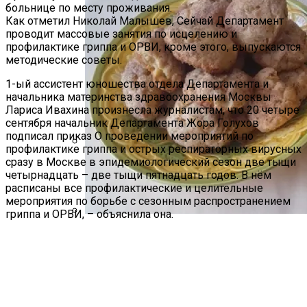
больнице по месту проживания.
Как отметил Николай Малышев, Сейчай Департамент
проводит массовые занятия по исцелению и
профилактике гриппа и ОРВИ, кроме этого, выпускаются
методические советы.
1-ый ассистент юношества отдела Департамента и
начальника материнства здравоохранения Москвы
Лариса Ивахина произнесла журналистам, что 20 четыре
сентября начальник Департамента Жора Голухов
подписал приказ О проведении мероприятий по
профилактике гриппа и острых респираторных вирусных
сразу в Москве в эпидемиологический сезон две тыщи
Дом С Оптимальным Распределением
четырнадцать – две тыщи пятнадцать годов. В нём
Влажных Зон Для Комфорта
расписаны все профилактические и целительные
мероприятия по борьбе с сезонным распространением
гриппа и ОРВИ, – объяснила она.
Секреты Домашней Выпечки:
Творожное Печенье С Яблоками Для
Идеального Чаепития