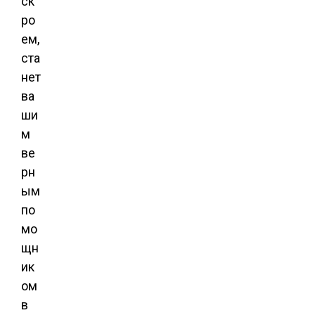
ск
ро
ем,
ста
нет
ва
ши
м
ве
рн
ым
по
мо
щн
ик
ом
в