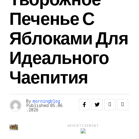
Печенье С
Яблоками Для
Идеального
Чаепития
By
morningblog
Published
05.06
.2026
ADVERTISEMENT