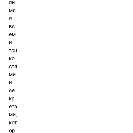
ли
мс
я
вс
ем
и
тон
ко
стя
ми
и
се
кр
ета
ми,
кот
ор