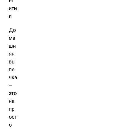
До
ма
шн
яя
вы
пе
чка
–
это
не
пр
ост
о