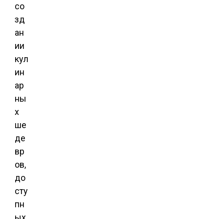
со
зд
ан
ии
кул
ин
ар
ны
х
ше
де
вр
ов,
до
сту
пн
ых