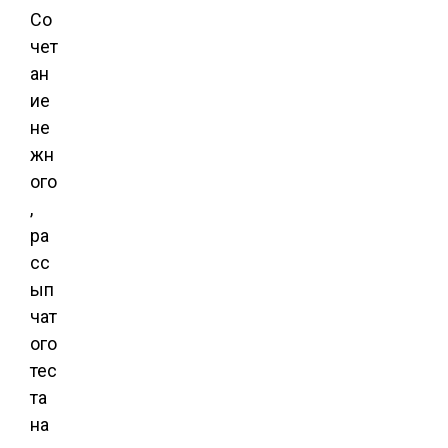
Со
чет
ан
ие
не
жн
ого
,
ра
сс
ып
чат
ого
тес
та
на