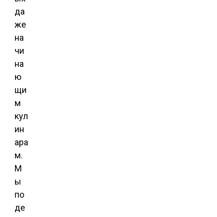
да
же
на
чи
на
ю
щи
м
кул
ин
ара
м.
М
ы
по
де