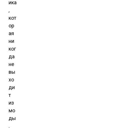
ика
,
кот
ор
ая
ни
ког
да
не
вы
хо
ди
т
из
мо
ды
.