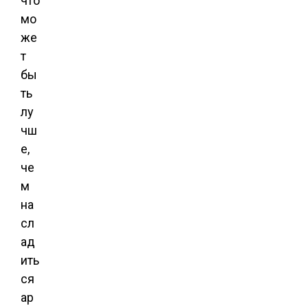
что
мо
же
т
бы
ть
лу
чш
е,
че
м
на
сл
ад
ить
ся
ар