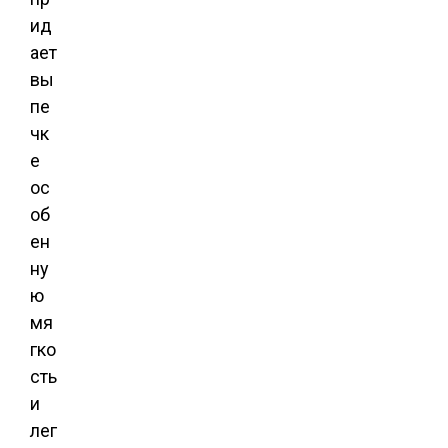
ид
ает
вы
пе
чк
е
ос
об
ен
ну
ю
мя
гко
сть
и
лег