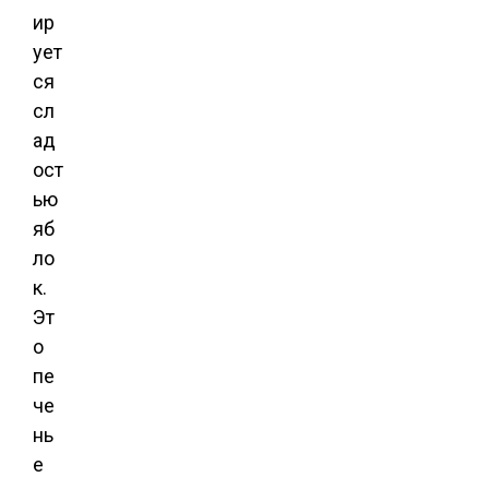
ир
ует
ся
сл
ад
ост
ью
яб
ло
к.
Эт
о
пе
че
нь
е