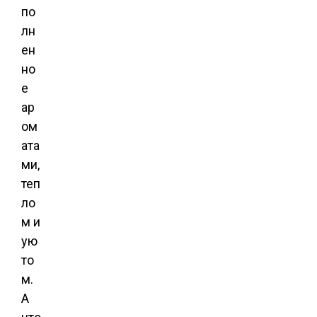
по
лн
ен
но
е
ар
ом
ата
ми,
теп
ло
м и
ую
то
м.
А