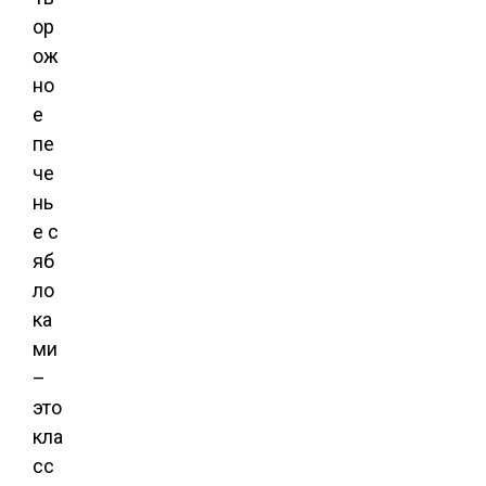
ор
ож
но
е
пе
че
нь
е с
яб
ло
ка
ми
–
это
кла
сс