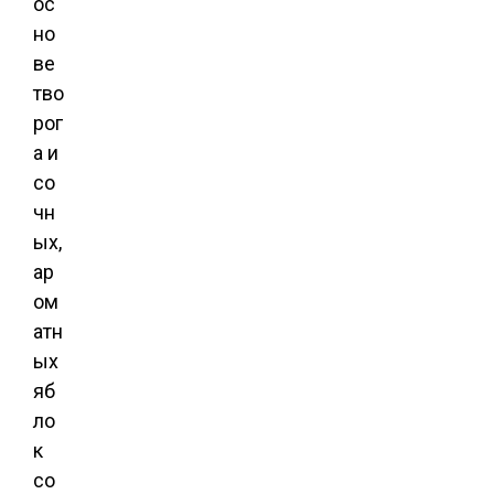
ос
но
ве
тво
рог
а и
со
чн
ых,
ар
ом
атн
ых
яб
ло
к
со