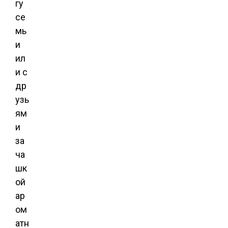
гу
се
мь
и
ил
и с
др
узь
ям
и
за
ча
шк
ой
ар
ом
атн