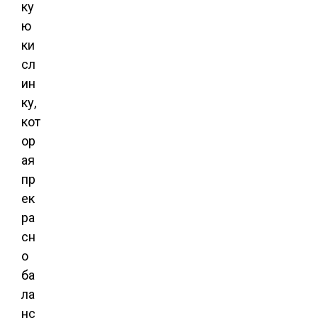
ку
ю
ки
сл
ин
ку,
кот
ор
ая
пр
ек
ра
сн
о
ба
ла
нс