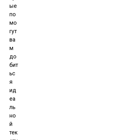
ые
по
мо
гут
ва
м
до
бит
ьс
я
ид
еа
ль
но
й
тек