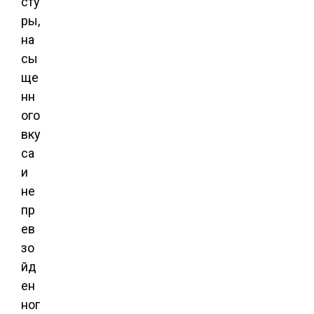
сту
ры,
на
сы
ще
нн
ого
вку
са
и
не
пр
ев
зо
йд
ен
ног