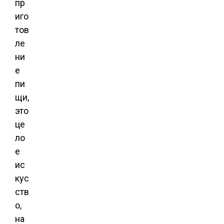
пр
иго
тов
ле
ни
е
пи
щи,
это
це
ло
е
ис
кус
ств
о,
на