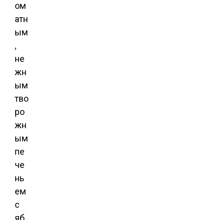
ом
атн
ым
,
не
жн
ым
тво
ро
жн
ым
пе
че
нь
ем
с
яб