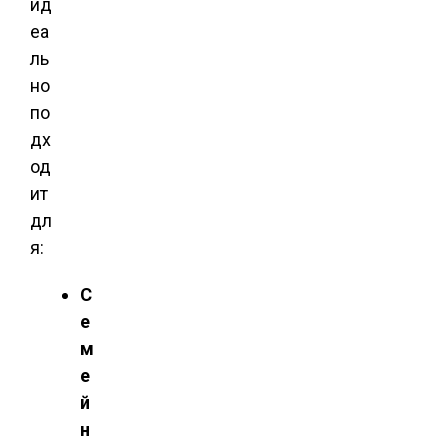
ид
еа
ль
но
по
дх
од
ит
дл
я:
С
е
м
е
й
н