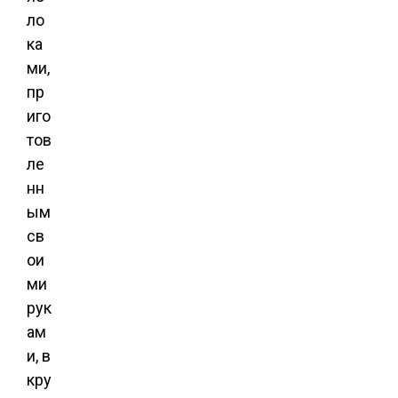
ло
ка
ми,
пр
иго
тов
ле
нн
ым
св
ои
ми
рук
ам
и, в
кру