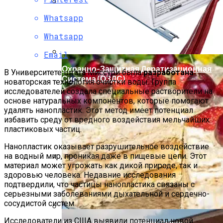
Whatsapp
Мода Для Бизнес-Леди: Как Совмещать
Стиль И Предпринимательство
Whatsapp
Email
Охранно-Защитная Дератизационная
В Университете штата Миссури была
разработана
Система (ОЗДС)
новаторская технология очистки воды. Группа
исследователей создала специальные растворители на
основе натуральных компонентов, которые помогают
удалять нанопластик. Этот метод имеет потенциал
избавить среду от вредного воздействия мельчайших
пластиковых частиц.
Нанопластик оказывает разрушительное воздействие
на водный мир, проникая даже в пищевые цепи. Этот
материал может угрожать как дикой природе, так и
Как Правильно Выбрать Дом Для
здоровью человека. Недавние исследования
Северной Стороны Участка
подтвердили, что частицы нанопластика связаны с
серьезными заболеваниями дыхательной и сердечно-
сосудистой систем.
Исследователи из США выявили потенциал новой