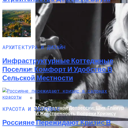
АРХИТЕКТУРА И ДИЗАЙН
Инфраструктурные Коттеджные
Поселки: Комфорт И Удобство В
Сельской Местности
Дом С Минимальными Инженерными
Трассами Для Комфорта И Удобства
Мода Великой Депрессии: Шик, Гламур
КРАСОТА И ЗДОРОВЬЕ
И Женственность Вопреки Кризису
Россияне Пережидают Кризис В