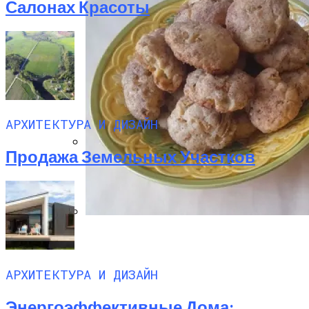
Салонах Красоты
АРХИТЕКТУРА И ДИЗАЙН
Продажа Земельных Участков
Дом С Оптимальным Распределением
Влажных Зон Для Комфорта
Секреты Домашней Выпечки:
Творожное Печенье С Яблоками Для
Идеального Чаепития
АРХИТЕКТУРА И ДИЗАЙН
Энергоэффективные Дома: