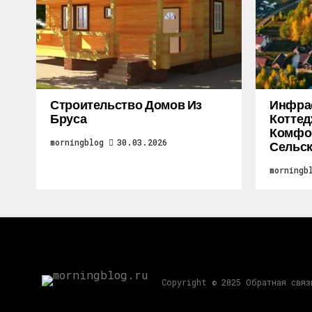
Строительство Домов Из
Инфра
Бруса
Коттед
Комфор
morningblog
30.03.2026
Сельск
morningb
Copyright © 2025 Обратная свя