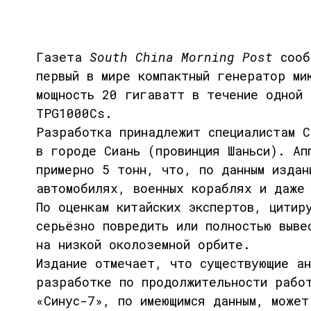
Газета
South China Morning Post
сообщ
первый в мире компактный генератор ми
мощность
20 гигаватт
в течение
одной 
TPG1000Cs
.
Разработка принадлежит специалистам
С
в городе Сиань (провинция Шаньси). А
примерно 5 тонн
, что, по данным изда
автомобилях, военных кораблях
и даж
По оценкам китайских экспертов, цитир
серьёзно повредить или полностью выве
на
низкой околоземной орбите
.
Издание отмечает, что существующие ан
разработке по продолжительности рабо
«Синус-7»
, по имеющимся данным, може