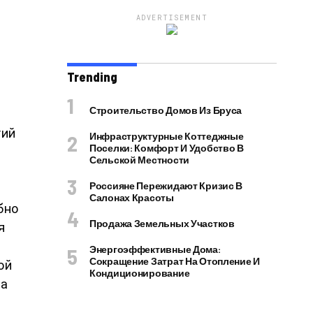
ADVERTISEMENT
Trending
Строительство Домов Из Бруса
гий
Инфраструктурные Коттеджные
Поселки: Комфорт И Удобство В
Сельской Местности
Россияне Пережидают Кризис В
Салонах Красоты
бно
Продажа Земельных Участков
я
Энергоэффективные Дома:
Сокращение Затрат На Отопление И
ой
Кондиционирование
ма