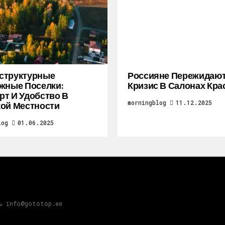
структурные
Россияне Пережидаю
жные Поселки:
Кризис В Салонах Кра
т И Удобство В
morningblog
11.12.2025
ой Местности
log
01.06.2025
зь info@gototop.ee