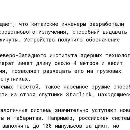
ает, что китайские инженеры разработали
кроволнового излучения
, способный выдавать
минуты
. Устройство получило обозначение
еверо-Западного института ядерных техноло
ппарат имеет длину около
4 метров
и весит
ния, позволяет размещать его на
грузовых
е
спутниках
.
уемых газетой, такое наземное оружие спосо
сти из строя спутники Starlink
, находящиес
алогичные системы значительно уступают нов
ты и габаритам. Например,
российская систе
т выполнять до
100 импульсов за цикл
, но