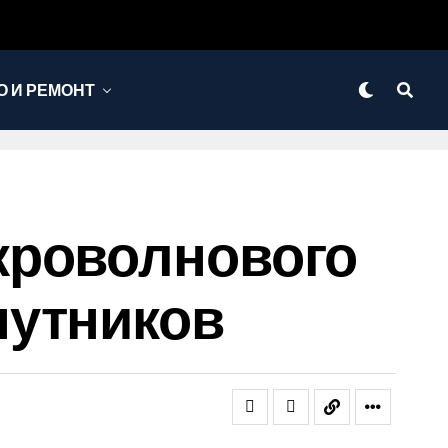
 И РЕМОНТ
кроволнового
путников