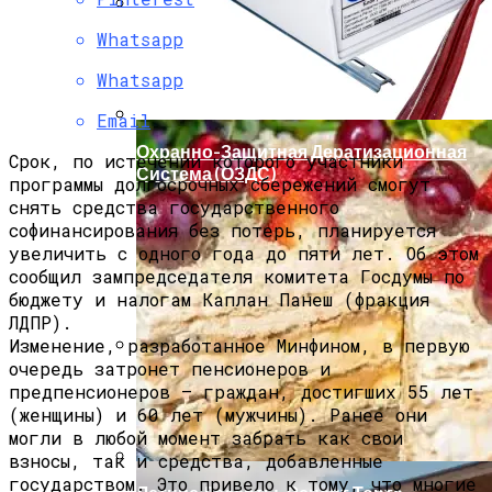
Whatsapp
Мода Для Бизнес-Леди: Как Совмещать
Стиль И Предпринимательство
Whatsapp
Email
Охранно-Защитная Дератизационная
Срок, по истечении которого участники
Система (ОЗДС)
программы долгосрочных сбережений смогут
снять средства
государственного
софинансирования
без потерь, планируется
увеличить
с одного года до пяти лет
. Об этом
сообщил зампредседателя комитета Госдумы по
бюджету и налогам
Каплан Панеш
(фракция
ЛДПР).
Изменение, разработанное Минфином, в первую
очередь затронет
пенсионеров и
Как Правильно Выбрать Дом Для
предпенсионеров
— граждан, достигших 55 лет
Северной Стороны Участка
(женщины) и 60 лет (мужчины). Ранее они
могли в любой момент забрать как свои
взносы, так и средства, добавленные
государством. Это привело к тому, что многие