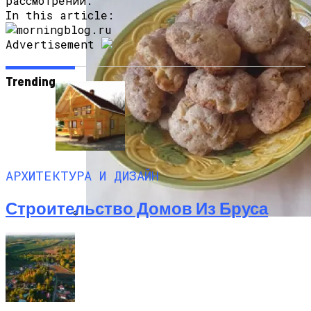
рассмотрении.
In this article:
Advertisement
Trending
Дом С Оптимальным Распределением
АРХИТЕКТУРА И ДИЗАЙН
Влажных Зон Для Комфорта
Строительство Домов Из Бруса
Секреты Домашней Выпечки:
Творожное Печенье С Яблоками Для
Идеального Чаепития