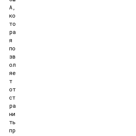
А
,
ко
то
ра
я
по
зв
ол
яе
т
от
ст
ра
ни
ть
пр