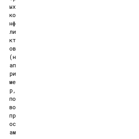
ых
ко
нф
ли
кт
ов
(н
ап
ри
ме
р,
по
во
пр
ос
ам