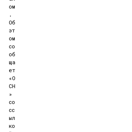
ом
.
Об
эт
ом
со
об
ща
ет
«О
СН
»
со
сс
ыл
ко