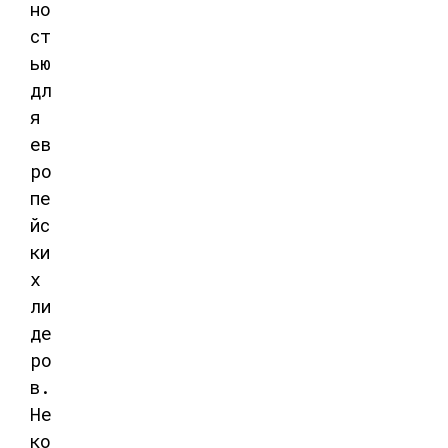
но
ст
ью
дл
я
ев
ро
пе
йс
ки
х
ли
де
ро
в
.
Не
ко