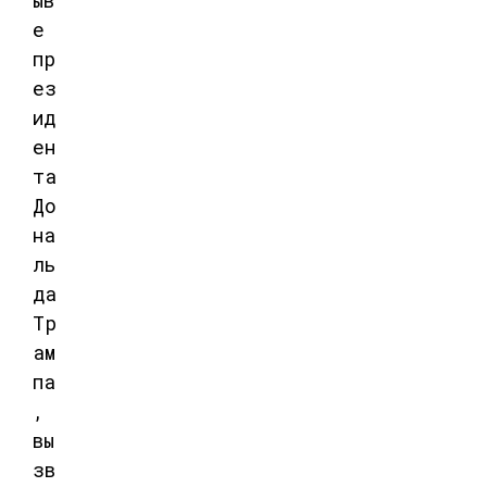
ыв
е
пр
ез
ид
ен
та
До
на
ль
да
Тр
ам
па
,
вы
зв