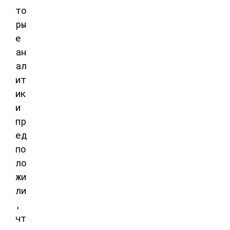
то
ры
е
ан
ал
ит
ик
и
пр
ед
по
ло
жи
ли
,
чт