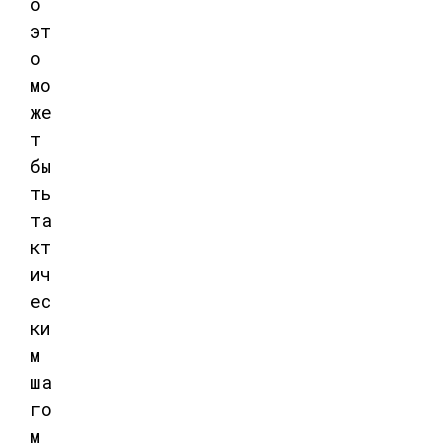
о
эт
о
мо
же
т
бы
ть
та
кт
ич
ес
ки
м
ша
го
м