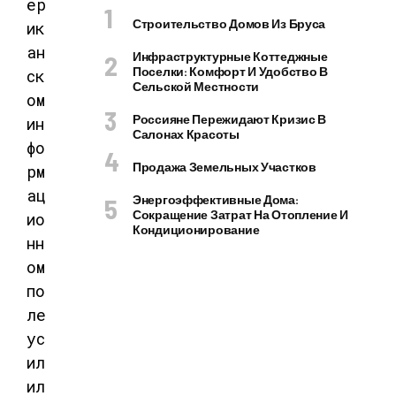
ер
Строительство Домов Из Бруса
ик
ан
Инфраструктурные Коттеджные
Поселки: Комфорт И Удобство В
ск
Сельской Местности
ом
Россияне Пережидают Кризис В
ин
Салонах Красоты
фо
Продажа Земельных Участков
рм
ац
Энергоэффективные Дома:
Сокращение Затрат На Отопление И
ио
Кондиционирование
нн
ом
по
ле
ус
ил
ил