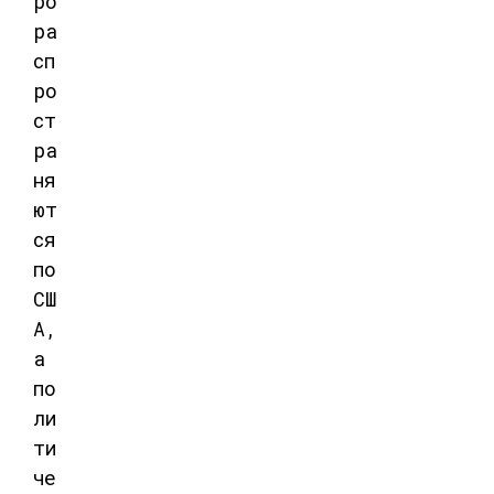
ро
ра
сп
ро
ст
ра
ня
ют
ся
по
СШ
А,
а
по
ли
ти
че