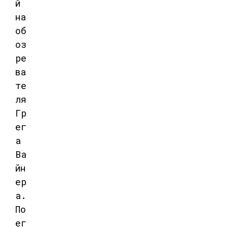
й
на
об
оз
ре
ва
те
ля
Гр
ег
а
Ва
йн
ер
а
.
По
ег