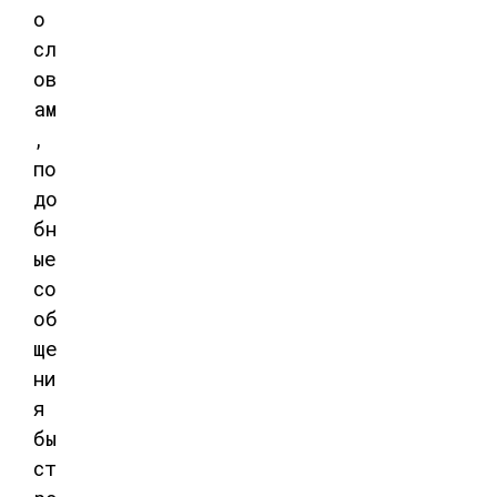
о
сл
ов
ам
,
по
до
бн
ые
со
об
ще
ни
я
бы
ст