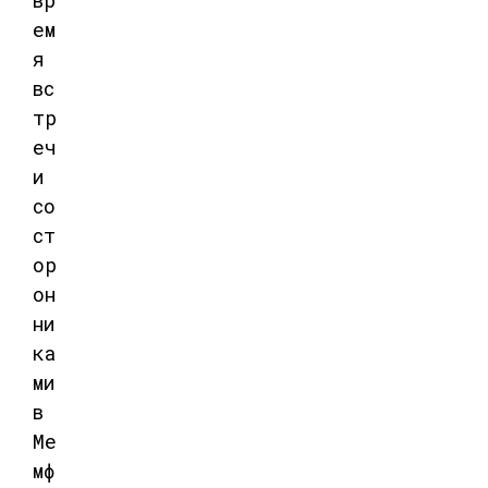
вр
ем
я
вс
тр
еч
и
со
ст
ор
он
ни
ка
ми
в
Ме
мф