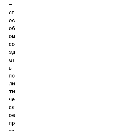
—
сп
ос
об
ом
со
зд
ат
ь
по
ли
ти
че
ск
ое
пр
ик