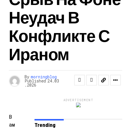
Неудач В
Конфликте С
Ираном
By
morningblog
Published
24.03
.2026
ADVERTISEMENT
В
ам
Trending