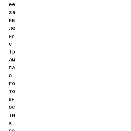
ее
за
яв
ле
ни
е
Тр
ам
па
о
го
то
вн
ос
ти
к
пе