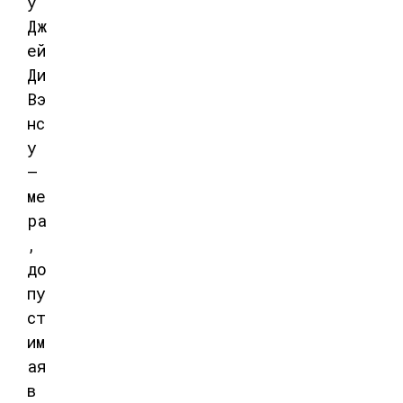
у
Дж
ей
Ди
Вэ
нс
у
—
ме
ра
,
до
пу
ст
им
ая
в