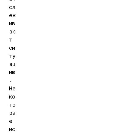
сл
еж
ив
аю
т
си
ту
ац
ию
.
Не
ко
то
ры
е
ис