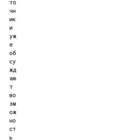
то
чн
ик
и
уж
е
об
су
жд
аю
т
во
зм
ож
но
ст
ь