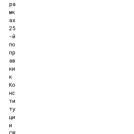
ра
мк
ах
25
-й
по
пр
ав
ки
к
Ко
нс
ти
ту
ци
и
СШ