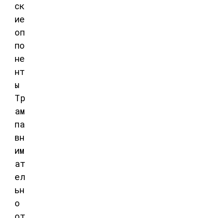
ск
ие
оп
по
не
нт
ы
Тр
ам
па
вн
им
ат
ел
ьн
о
от