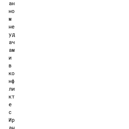
ан
но
м
не
уд
ач
ам
и
в
ко
нф
ли
кт
е
с
Ир
ан