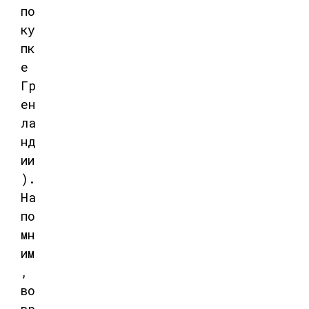
по
ку
пк
е
Гр
ен
ла
нд
ии
).
На
по
мн
им
,
во