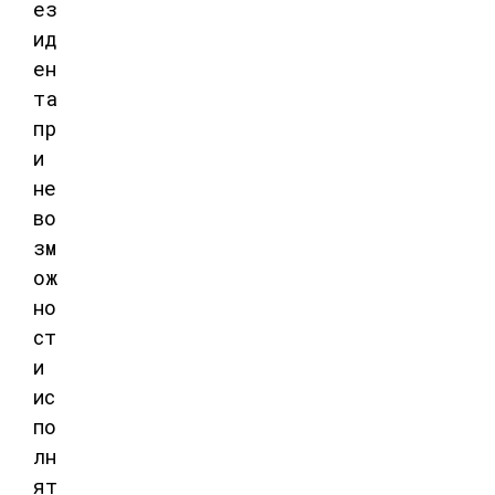
ез
ид
ен
та
пр
и
не
во
зм
ож
но
ст
и
ис
по
лн
ят