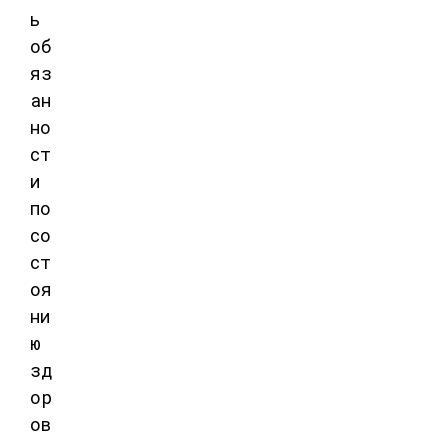
ь
об
яз
ан
но
ст
и
по
со
ст
оя
ни
ю
зд
ор
ов