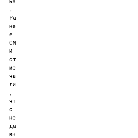
ья
.
Ра
не
е
СМ
И
от
ме
ча
ли
,
чт
о
не
да
вн