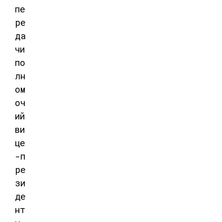
пе
ре
да
чи
по
лн
ом
оч
ий
ви
це
-п
ре
зи
де
нт