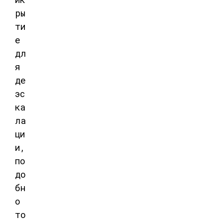
ры
ти
е
дл
я
де
эс
ка
ла
ци
и,
по
до
бн
о
то