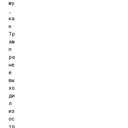
му
,
ка
к
Тр
ам
п
ра
не
е
вы
хо
ди
л
из
ос
тр