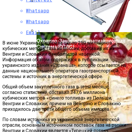
Whatsapp
Мода Для Бизнес-Леди: Как Совмещать
Стиль И Предпринимательство
Whatsapp
Email
Охранно-Защитная Дератизационная
В июне Украина приобрела около 250 миллионов
Система (ОЗДС)
кубических метров газа из России, доставив их из
Венгрии и Словакии с небольшой наценкой.
Информация об этом содержится в публикации
украинского издания «Страна.ua», которое ссылается на
данные национального оператора газотранспортной
системы и источник в энергетической сфере.
Общий объем закупленного газа в этом месяце,
согласно статистике, составил 347,6 миллиона
кубических метров «синего топлива» из Польши,
Как Правильно Выбрать Дом Для
Венгрии и Словакии, причем на Венгрию и Словакию
Северной Стороны Участка
приходилось две трети общего объема импорта.
По словам источника из украинской энергетической
отрасли, основным источником поставок газа на рынки
Венгрии и Словакии является «Турецкий поток».