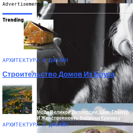
Advertisement
Trending
АРХИТЕКТУРА И ДИЗАЙН
Строительство Домов Из Бруса
Дом С Минимальными Инженерными
Трассами Для Комфорта И Удобства
Мода Великой Депрессии: Шик, Гламур
И Женственность Вопреки Кризису
АРХИТЕКТУРА И ДИЗАЙН