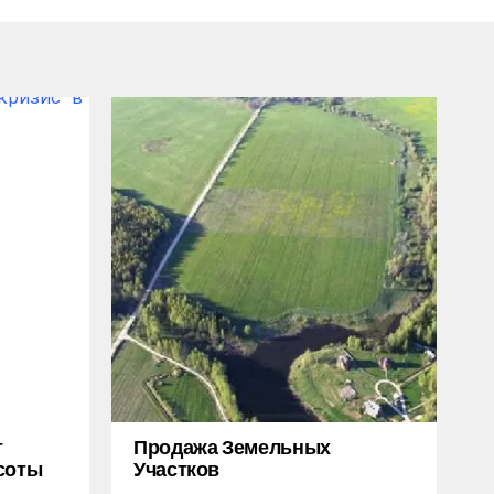
т
Продажа Земельных
соты
Участков