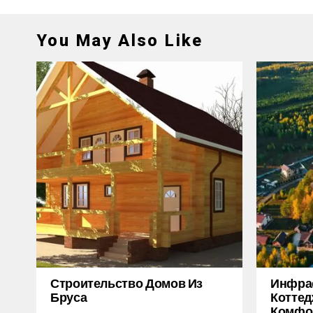
You May Also Like
Строительство Домов Из
Инфра
Бруса
Коттед
Комфор