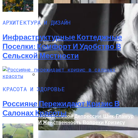
АРХИТЕКТУРА И ДИЗАЙН
Инфраструктурные Коттеджные
Поселки: Комфорт И Удобство В
Сельской Местности
Дом С Минимальными Инженерными
КРАСОТА И ЗДОРОВЬЕ
Трассами Для Комфорта И Удобства
Россияне Пережидают Кризис В
Салонах Красоты
Мода Великой Депрессии: Шик, Гламур
И Женственность Вопреки Кризису