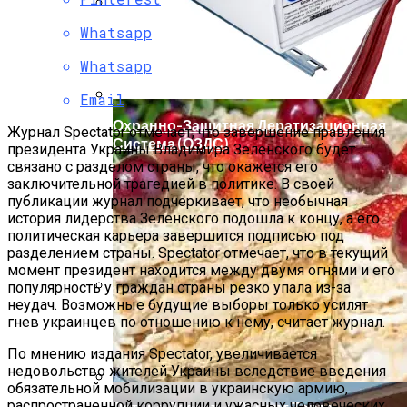
Whatsapp
Мода Для Бизнес-Леди: Как Совмещать
Стиль И Предпринимательство
Whatsapp
Email
Охранно-Защитная Дератизационная
Журнал Spectator отмечает, что завершение правления
Система (ОЗДС)
президента Украины Владимира Зеленского будет
связано с разделом страны, что окажется его
заключительной трагедией в политике. В своей
публикации журнал подчеркивает, что необычная
история лидерства Зеленского подошла к концу, а его
политическая карьера завершится подписью под
разделением страны. Spectator отмечает, что в текущий
момент президент находится между двумя огнями и его
популярность у граждан страны резко упала из-за
неудач. Возможные будущие выборы только усилят
Как Правильно Выбрать Дом Для
гнев украинцев по отношению к нему, считает журнал.
Северной Стороны Участка
По мнению издания Spectator, увеличивается
недовольство жителей Украины вследствие введения
обязательной мобилизации в украинскую армию,
распространенной коррупции и ужасных человеческих