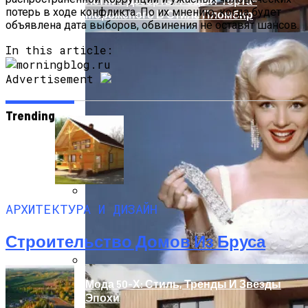
Летние Десерты: Рецепт Торта-
потерь в ходе конфликта. По их мнению, когда будет
Мороженого В Стиле Пломбир
объявлена дата выборов, обвинения не оставят шансов.
In this article:
Advertisement
Trending
АРХИТЕКТУРА И ДИЗАЙН
Оценка Будущих Расходов На
Обслуживание Вашего Дома
Строительство Домов Из Бруса
Мода 50-Х: Стиль, Тренды И Звезды
Эпохи