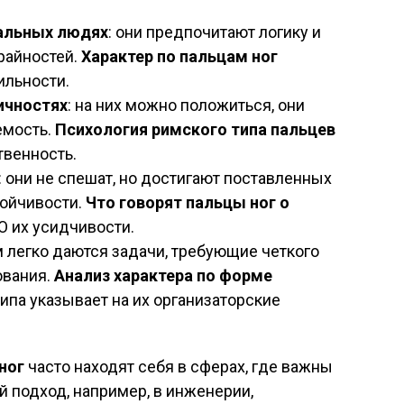
альных людях
: они предпочитают логику и
райностей.
Характер по пальцам ног
ильности.
ичностях
: на них можно положиться, они
емость.
Психология римского типа пальцев
твенность.
: они не спешат, но достигают поставленных
тойчивости.
Что говорят пальцы ног о
 О их усидчивости.
м легко даются задачи, требующие четкого
ования.
Анализ характера по форме
ипа указывает на их организаторские
ног
часто находят себя в сферах, где важны
й подход, например, в инженерии,