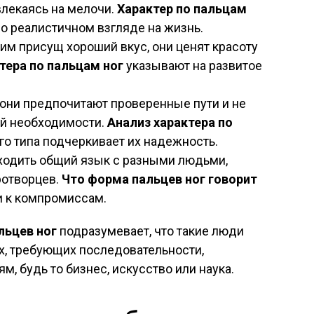
твлекаясь на мелочи.
Характер по пальцам
 о реалистичном взгляде на жизнь.
: им присущ хороший вкус, они ценят красоту
тера по пальцам ног
указывают на развитое
 они предпочитают проверенные пути и не
ей необходимости.
Анализ характера по
го типа подчеркивает их надежность.
аходить общий язык с разными людьми,
ротворцев.
Что форма пальцев ног говорит
и к компромиссам.
льцев ног
подразумевает, что такие люди
х, требующих последовательности,
м, будь то бизнес, искусство или наука.