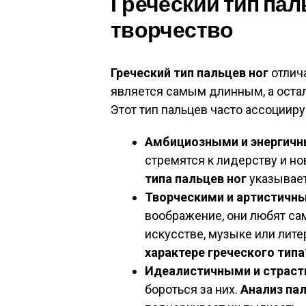
Греческий тип пал
творчество
Греческий тип пальцев ног
отлича
является самым длинным, а оста
Этот тип пальцев часто ассоцииру
Амбициозными и энергичн
стремятся к лидерству и 
типа пальцев ног
указывает
Творческими и артистичн
воображение, они любят са
искусстве, музыке или лите
характере греческого типа
Идеалистичными и страс
бороться за них.
Анализ пал