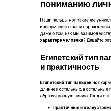
пониманию лич
Наши пальцы ног, такие же уникаль
информацию о наших врожденных 
даже о том, как мы взаимодейст
характере человека
? Давайте ра
Египетский тип па
и практичность
Египетский тип пальцев ног
харак
длиннее остальных, а остальные
образуя ровную линию. Люди с та
Практичные и целеустрем