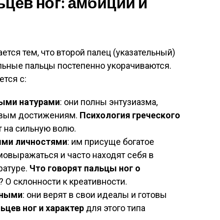
ьцев ног: амбиции и
ется тем, что второй палец (указательный)
льные пальцы постепенно укорачиваются.
ется с:
ыми натурами
: они полны энтузиазма,
новым достижениям.
Психология греческого
 на сильную волю.
ыми личностями
: им присуще богатое
мовыражаться и часто находят себя в
ратуре.
Что говорят пальцы ног о
? О склонности к креативности.
тными
: они верят в свои идеалы и готовы
ьцев ног и характер
для этого типа