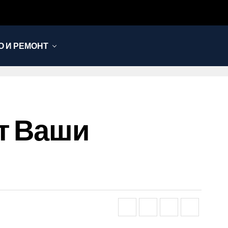
 И РЕМОНТ
ят Ваши