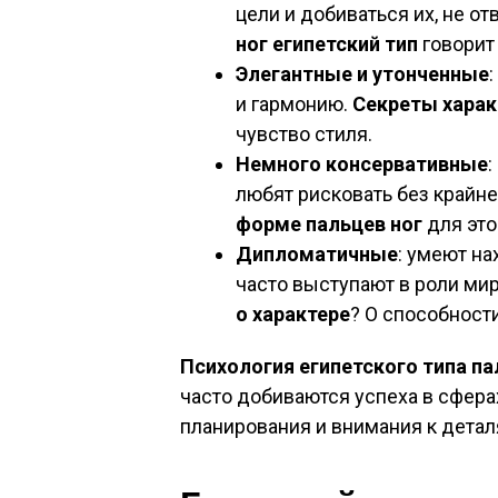
цели и добиваться их, не о
ног египетский тип
говорит
Элегантные и утонченные
и гармонию.
Секреты харак
чувство стиля.
Немного консервативные
:
любят рисковать без крайн
форме пальцев ног
для это
Дипломатичные
: умеют н
часто выступают в роли ми
о характере
? О способност
Психология египетского типа па
часто добиваются успеха в сфера
планирования и внимания к деталя