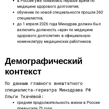
в России уже появились первые
врачи по
медицине здорового долголетия
;
обучение по новой специальности прошли
260
специалистов
;
до
1 апреля 2026 года
Минздрав должен был
включить должность «врач по медицине
здорового долголетия» в официальную
номенклатуру медицинских работников.
Демографический
контекст
По данным главного внештатного
специалиста-гериатра Минздрава РФ
Ольги Ткачёвой
:
средняя продолжительность жизни в России
превысила 73 года
;