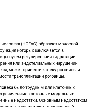
 человека (HCEnC) образуют монослой
 функция которых заключается в
ицы путем регулирования гидратации
тарения или эндотелиальных нарушений
кса, может привести к отеку роговицы и
имости трансплантации роговицы.
ловека было трудным для клеточных
 ограниченные клеточные модельные
венные недостатки. Основным недостатком
 делятся, и существует ограниченный