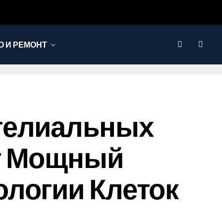
 И РЕМОНТ
телиальных
т Мощный
логии Клеток