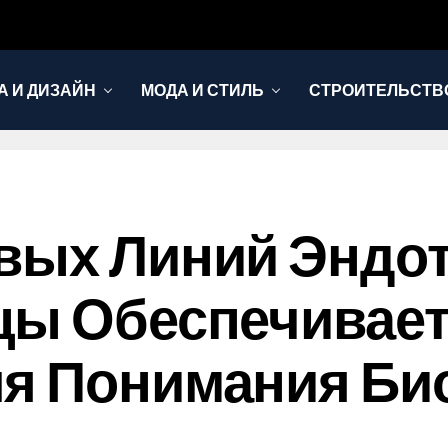
А И ДИЗАЙН
МОДА И СТИЛЬ
СТРОИТЕЛЬСТВО
овых Линий Эндо
ицы Обеспечивае
я Понимания Био