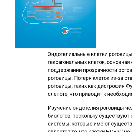
Эндотелиальные клетки роговицы
гексагональных клеток, основная
поддержании прозрачности рогов
роговицы. Потеря клеток из-за с
роговицы, таких как дистрофия Фу
слепоте, что приводит к необход
Изучение эндотелия роговицы че
биологов, поскольку существуют
системы, которые имеют сущест
является то, что клетки HCEnC не