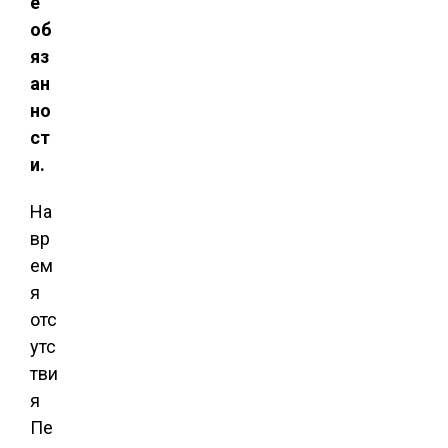
е
об
яз
ан
но
ст
и.
На
вр
ем
я
отс
утс
тви
я
Пе