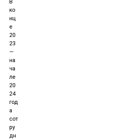
В
ко
нц
е
20
23
—
на
ча
ле
20
24
год
а
сот
ру
дн