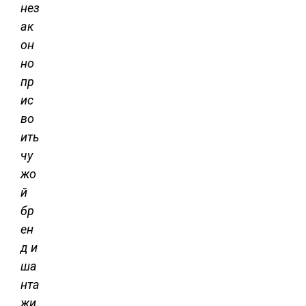
нез
ак
он
но
пр
ис
во
ить
чу
жо
й
бр
ен
д и
ша
нта
жи