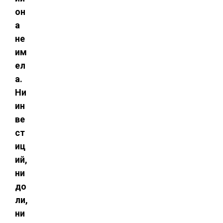
он
а
не
им
ел
а.
Ни
ин
ве
ст
иц
ий,
ни
до
ли,
ни