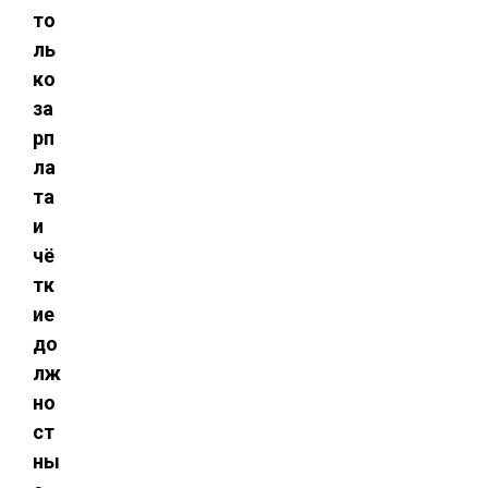
то
ль
ко
за
рп
ла
та
и
чё
тк
ие
до
лж
но
ст
ны