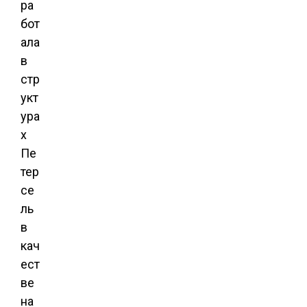
ра
бот
ала
в
стр
укт
ура
х
Пе
тер
се
ль
в
кач
ест
ве
на