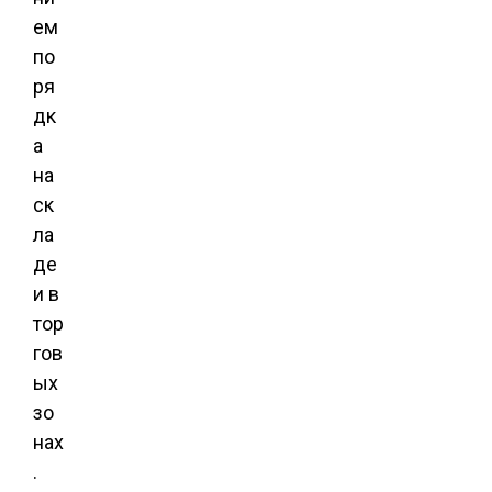
ем
по
ря
дк
а
на
ск
ла
де
и в
тор
гов
ых
зо
нах
.