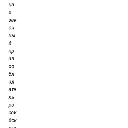
ца
и
зак
он
ны
й
пр
ав
оо
бл
ад
ате
ль
ро
сси
йск
ого