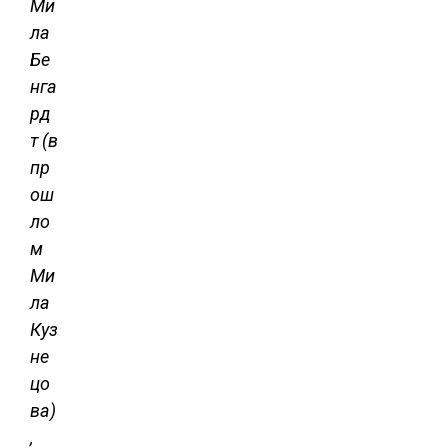
Ми
ла
Бе
нга
рд
т (в
пр
ош
ло
м
Ми
ла
Куз
не
цо
ва)
,