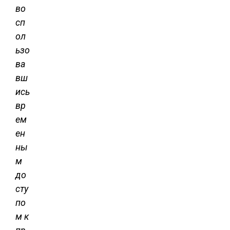
во
сп
ол
ьзо
ва
вш
ись
вр
ем
ен
ны
м
до
сту
по
м к