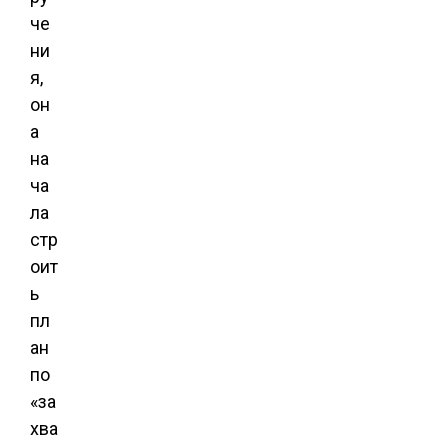
че
ни
я,
он
а
на
ча
ла
стр
оит
ь
пл
ан
по
«за
хва