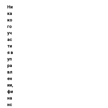
Ни
ка
ко
го
уч
ас
ти
я в
уп
ра
вл
ен
ии,
фи
на
нс