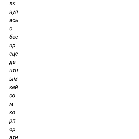
лк
нул
ась
с
бес
пр
еце
де
нтн
ым
кей
со
м
ко
рп
ор
ати