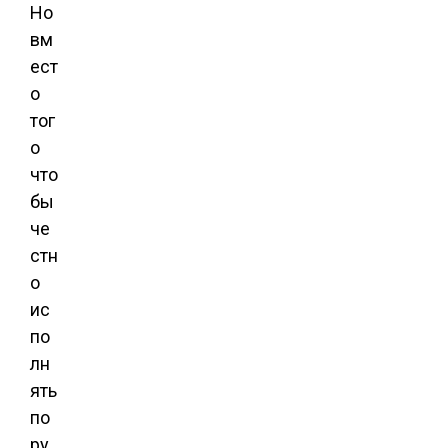
Но
вм
ест
о
тог
о
что
бы
че
стн
о
ис
по
лн
ять
по
ру