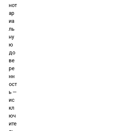
нот
ар
иа
ль
ну
ю
до
ве
ре
нн
ост
ь —
ис
кл
юч
ите