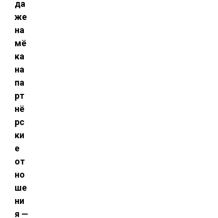
да
же
на
мё
ка
на
па
рт
нё
рс
ки
е
от
но
ше
ни
я —