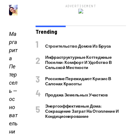
ADVERTISEMENT
Trending
Ма
рга
Строительство Домов Из Бруса
рит
Инфраструктурные Коттеджные
а
Поселки: Комфорт И Удобство В
Пе
Сельской Местности
тер
Россияне Пережидают Кризис В
сел
Салонах Красоты
ь —
Продажа Земельных Участков
ос
Энергоэффективные Дома:
но
Сокращение Затрат На Отопление И
ват
Кондиционирование
ель
ни