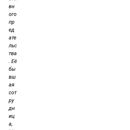
вн
ого
пр
ед
ате
льс
тва
. Её
бы
вш
ая
сот
ру
дн
иц
а,