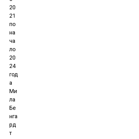
20
21
по
на
ча
ло
20
24
год
а
Ми
ла
Бе
нга
рд
т