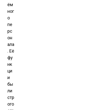
ём
ног
о
пе
рс
он
ала
. Её
фу
нк
ци
и
бы
ли
стр
ого