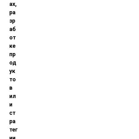
ах,
ра
зр
аб
от
ке
пр
од
ук
то
в
ил
и
ст
ра
тег
ии