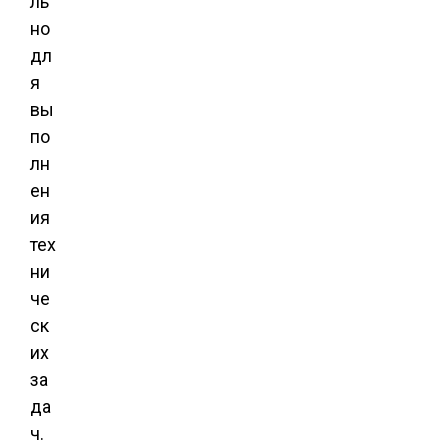
ль
но
дл
я
вы
по
лн
ен
ия
тех
ни
че
ск
их
за
да
ч.