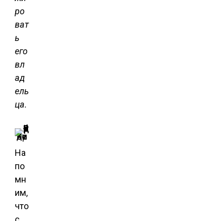
ро
ват
ь
его
вл
ад
ель
ца.
Мила Бенгардт
На
по
мн
им,
что
с