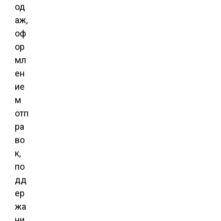
од
аж,
оф
ор
мл
ен
ие
м
отп
ра
во
к,
по
дд
ер
жа
ни