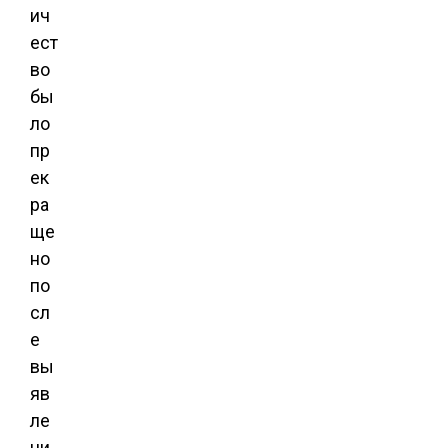
ич
ест
во
бы
ло
пр
ек
ра
ще
но
по
сл
е
вы
яв
ле
ни