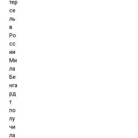
тер
се
ль
в
Ро
сс
ии
Ми
ла
Бе
нга
рд
т
по
лу
чи
ла