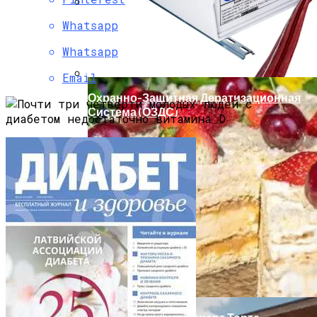
Whatsapp
Мода Для Бизнес-Леди: Как Совмещать
Стиль И Предпринимательство
Whatsapp
Email
Охранно-Защитная Дератизационная
Система (ОЗДС)
Как Правильно Выбрать Дом Для
Северной Стороны Участка