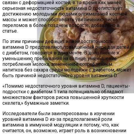
связан с деформацией костей, в то время как менее
серьезная недостаточность витамина D препятствует
достижению молодыми людьми оптимальной костной
массы и может способствовать увеличению риска
переломов в более позднем возрасте, добавлено в
статье.
По этим причинам дефицит или недостаточность
витамина D представляют повышенный риск для детей
с диабетом, говорится в документе. В дополнение к
уменьшению пребывания на солнце, уменьшение
потребления молока, замененное потреблением
напитков без сахара среди молодежи с диабетом, может
Дом С Оптимальным Распределением
быть причиной недостаточного уровня витамина D.
Влажных Зон Для Комфорта
«Помимо недостаточного уровня витамина D, пациенты-
подростки с диабетом 1 типа потенциально обладают
множеством факторов риска повышенной хрупкости
Секреты Домашней Выпечки:
скелета,» бумажные заметки.
Творожное Печенье С Яблоками Для
Исследователи были заинтересованы в изучении
Идеального Чаепития
уровней витамина D из-за предполагаемой роли
витамина в иммунной модуляции и потому, что, как
считается, он, возможно, играет роль в возникновении