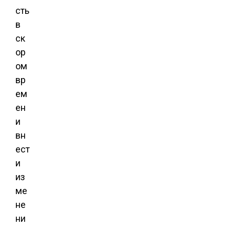
сть
в
ск
ор
ом
вр
ем
ен
и
вн
ест
и
из
ме
не
ни