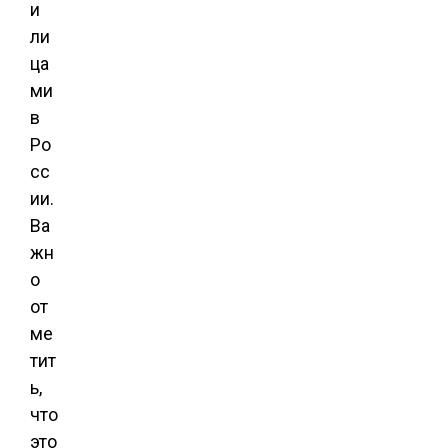
и
ли
ца
ми
в
Ро
сс
ии.
Ва
жн
о
от
ме
тит
ь,
что
это