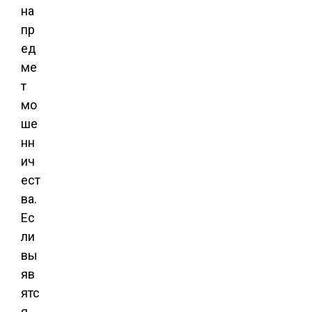
на
пр
ед
ме
т
мо
ше
нн
ич
ест
ва.
Ес
ли
вы
яв
ятс
я