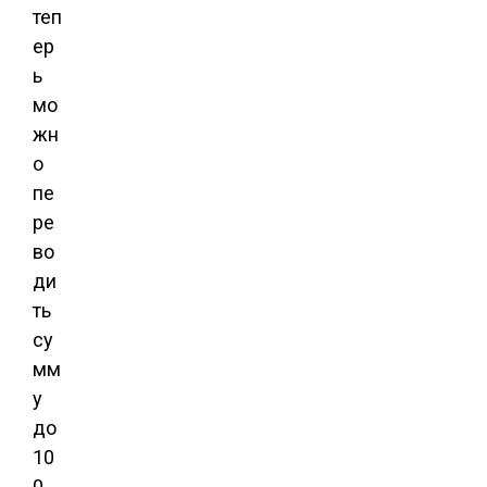
теп
ер
ь
мо
жн
о
пе
ре
во
ди
ть
су
мм
у
до
10
0