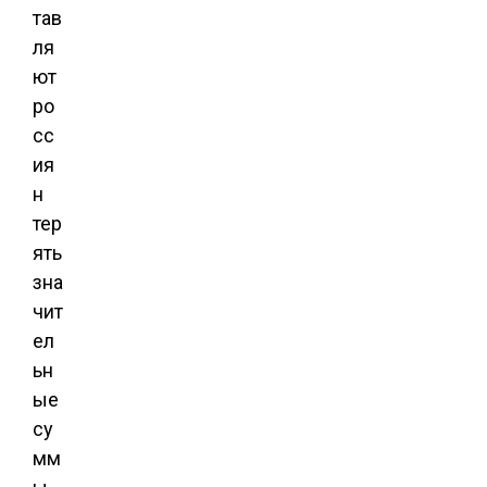
тав
ля
ют
ро
сс
ия
н
тер
ять
зна
чит
ел
ьн
ые
су
мм