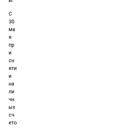
ы.
С
30
ма
я
пр
и
сн
яти
и
на
ли
чн
ых
сч
ето