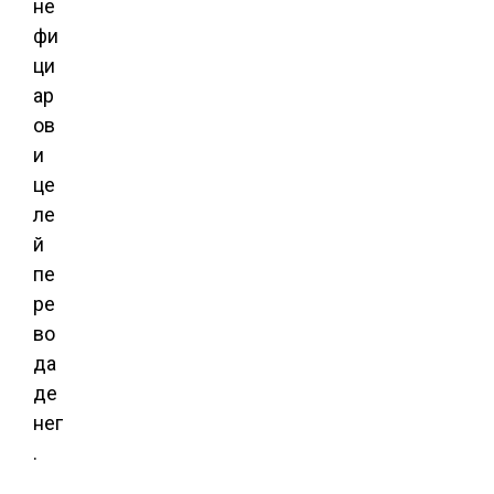
не
фи
ци
ар
ов
и
це
ле
й
пе
ре
во
да
де
нег
.