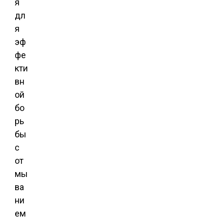
я
дл
я
эф
фе
кти
вн
ой
бо
рь
бы
с
от
мы
ва
ни
ем