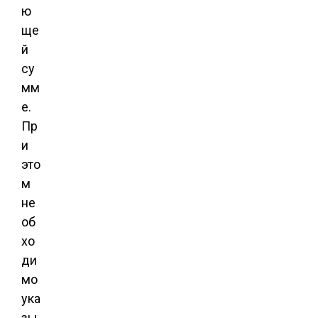
ю
ще
й
су
мм
е.
Пр
и
это
м
не
об
хо
ди
мо
ука
зы