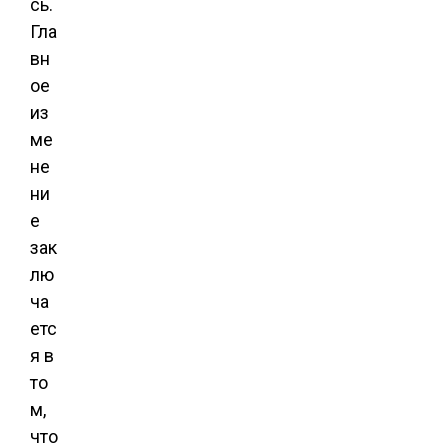
сь.
Гла
вн
ое
из
ме
не
ни
е
зак
лю
ча
етс
я в
то
м,
что