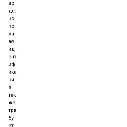
во
де,
но
по
лн
ая
ид
ент
иф
ика
ци
я
так
же
тре
бу
ет