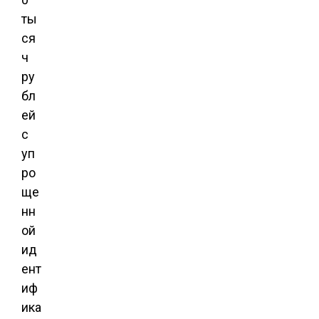
ты
ся
ч
ру
бл
ей
с
уп
ро
ще
нн
ой
ид
ент
иф
ика