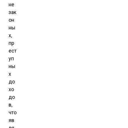
не
зак
он
ны
х,
пр
ест
уп
ны
х
до
хо
до
в,
что
яв
ля