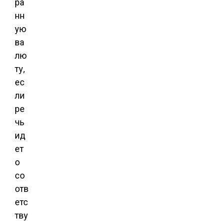
ра
нн
ую
ва
лю
ту,
ес
ли
ре
чь
ид
ет
о
со
отв
етс
тву