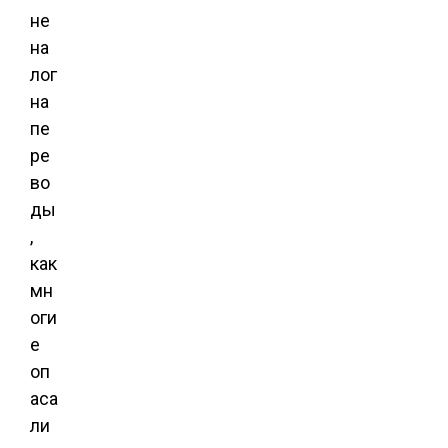
не
на
лог
на
пе
ре
во
ды
,
как
мн
оги
е
оп
аса
ли