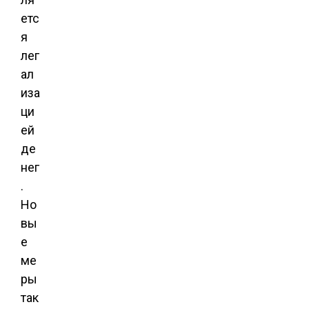
етс
я
лег
ал
иза
ци
ей
де
нег
.
Но
вы
е
ме
ры
так