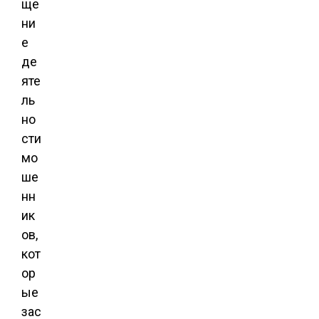
ще
ни
е
де
яте
ль
но
сти
мо
ше
нн
ик
ов,
кот
ор
ые
зас