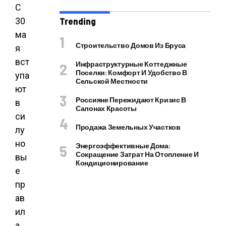
С
30
Trending
ма
Строительство Домов Из Бруса
я
вст
Инфраструктурные Коттеджные
Поселки: Комфорт И Удобство В
упа
Сельской Местности
ют
Россияне Пережидают Кризис В
в
Салонах Красоты
си
Продажа Земельных Участков
лу
но
Энергоэффективные Дома:
Сокращение Затрат На Отопление И
вы
Кондиционирование
е
пр
ав
ил
а