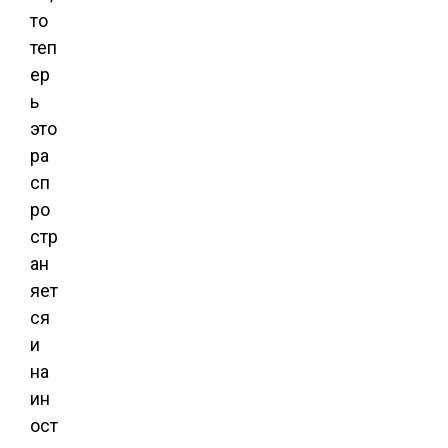
то
теп
ер
ь
это
ра
сп
ро
стр
ан
яет
ся
и
на
ин
ост