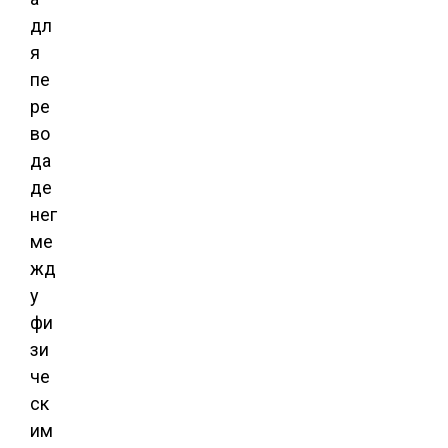
дл
я
пе
ре
во
да
де
нег
ме
жд
у
фи
зи
че
ск
им