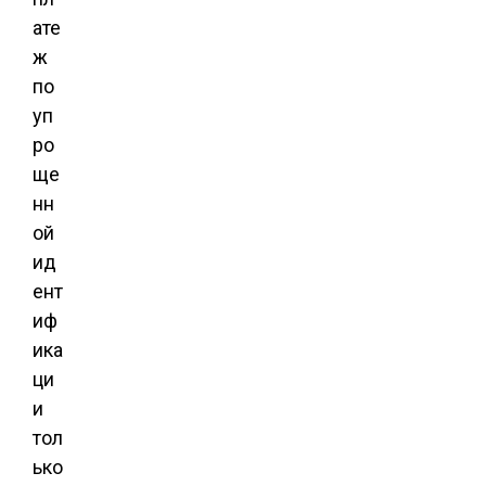
ате
ж
по
уп
ро
ще
нн
ой
ид
ент
иф
ика
ци
и
тол
ько