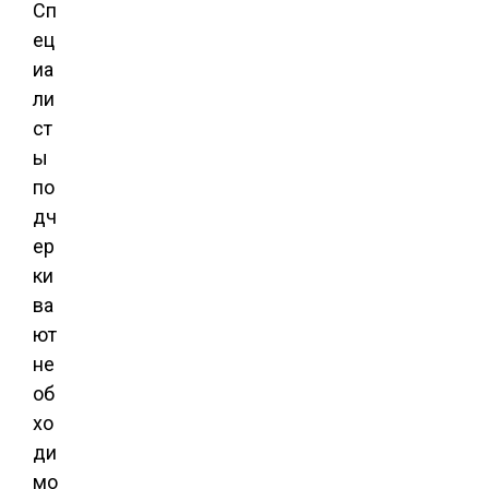
Сп
ец
иа
ли
ст
ы
по
дч
ер
ки
ва
ют
не
об
хо
ди
мо