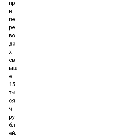
пр
и
пе
ре
во
да
х
св
ыш
е
15
ты
ся
ч
ру
бл
ей,