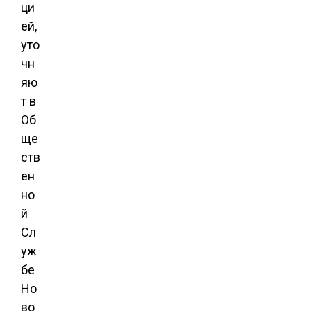
ци
ей,
уто
чн
яю
т в
Об
ще
ств
ен
но
й
Сл
уж
бе
Но
во