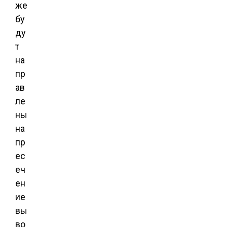
же
бу
ду
т
на
пр
ав
ле
ны
на
пр
ес
еч
ен
ие
вы
во