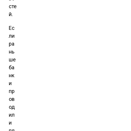
сте
й.
Ес
ли
ра
нь
ше
ба
нк
и
пр
ов
од
ил
и
пл