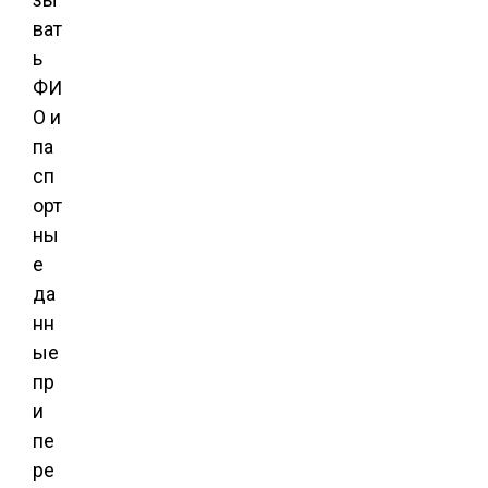
ват
ь
ФИ
О и
па
сп
орт
ны
е
да
нн
ые
пр
и
пе
ре