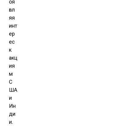
оя
вл
яя
инт
ер
ес
к
акц
ия
м
С
ША
и
Ин
ди
и.