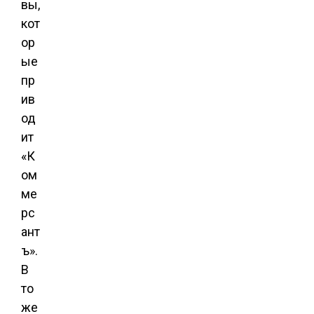
вы,
кот
ор
ые
пр
ив
од
ит
«К
ом
ме
рс
ант
ъ».
В
то
же