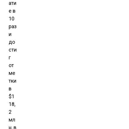
ати
е в
10
раз
и
до
сти
г
от
ме
тки
в
$1
18,
2
мл
н, в