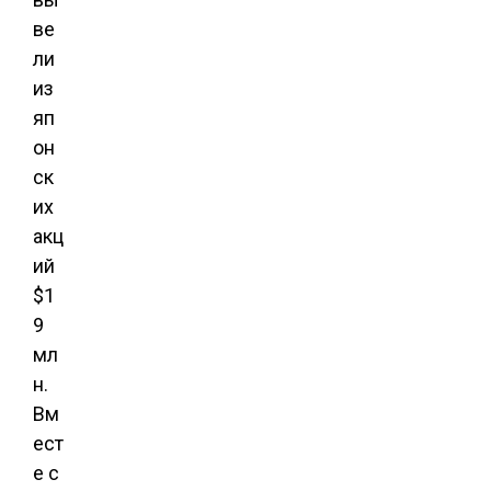
ве
ли
из
яп
он
ск
их
акц
ий
$1
9
мл
н.
Вм
ест
е с