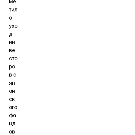
ме
тил
о
ухо
д
ин
ве
сто
ро
в с
яп
он
ск
ого
фо
нд
ов