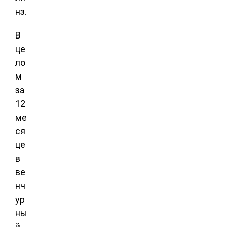
нз.
В
це
ло
м
за
12
ме
ся
це
в
ве
нч
ур
ны
й