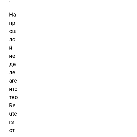
.
На
пр
ош
ло
й
не
де
ле
аге
нтс
тво
Re
ute
rs
от