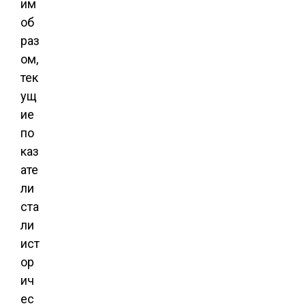
им
об
раз
ом,
тек
ущ
ие
по
каз
ате
ли
ста
ли
ист
ор
ич
ес