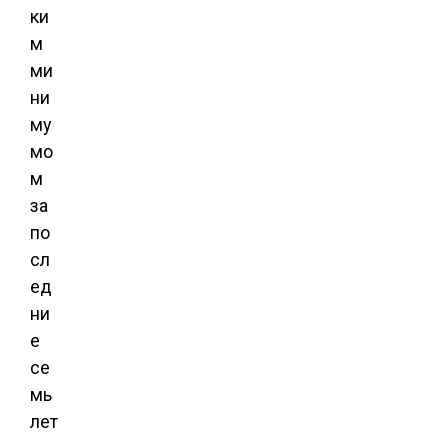
ки
м
ми
ни
му
мо
м
за
по
сл
ед
ни
е
се
мь
лет