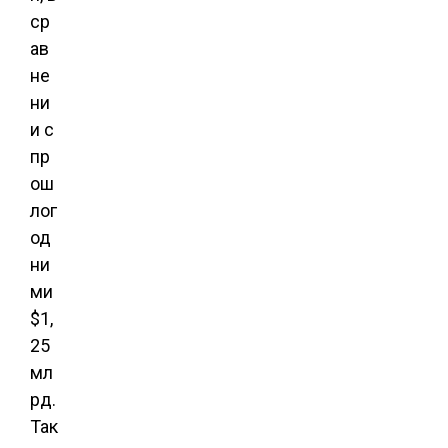
ср
ав
не
ни
и с
пр
ош
лог
од
ни
ми
$1,
25
мл
рд.
Так