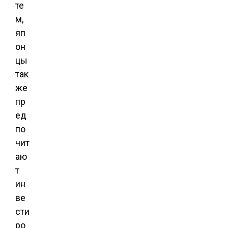
те
м,
яп
он
цы
так
же
пр
ед
по
чит
аю
т
ин
ве
сти
ро