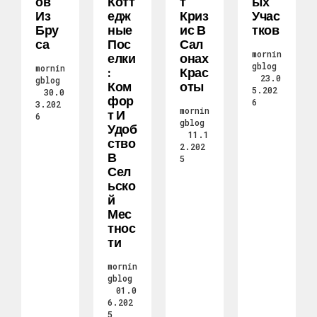
Ов
Котт
Т
Ых
Из
Едж
Криз
Учас
Бру
Ные
Ис В
Тков
Са
Пос
Сал
mornin
Елки
Онах
gblog
mornin
:
Крас
23.0
gblog
Ком
Оты
5.202
30.0
Фор
6
3.202
mornin
Т И
6
gblog
Удоб
11.1
Ство
2.202
В
5
Сел
Ьско
Й
Мес
Тнос
Ти
mornin
gblog
01.0
6.202
5