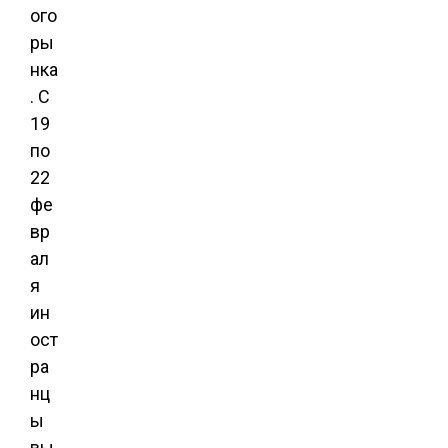
ого
ры
нка
. С
19
по
22
фе
вр
ал
я
ин
ост
ра
нц
ы
вы