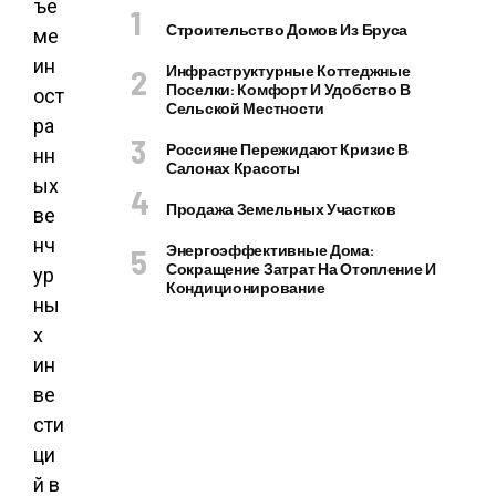
ъе
Строительство Домов Из Бруса
ме
ин
Инфраструктурные Коттеджные
Поселки: Комфорт И Удобство В
ост
Сельской Местности
ра
Россияне Пережидают Кризис В
нн
Салонах Красоты
ых
Продажа Земельных Участков
ве
нч
Энергоэффективные Дома:
Сокращение Затрат На Отопление И
ур
Кондиционирование
ны
х
ин
ве
сти
ци
й в