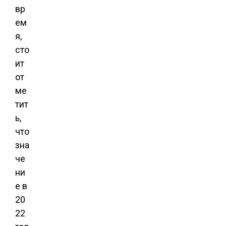
вр
ем
я,
сто
ит
от
ме
тит
ь,
что
зна
че
ни
е в
20
22