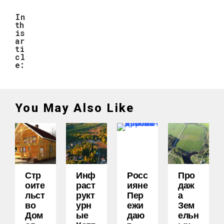
In
th
is
ar
ti
cl
e:
You May Also Like
Стр
Инф
Росс
Про
Оите
Раст
Ияне
Даж
Льст
Рукт
Пер
А
Во
Урн
Ежи
Зем
Дом
Ые
Даю
Ельн