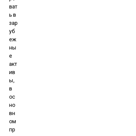
ват
ь в
зар
уб
еж
ны
е
акт
ив
ы,
в
ос
но
вн
ом
пр