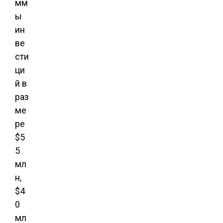
мм
ы
ин
ве
сти
ци
й в
раз
ме
ре
$5
5
мл
н,
$4
0
мл