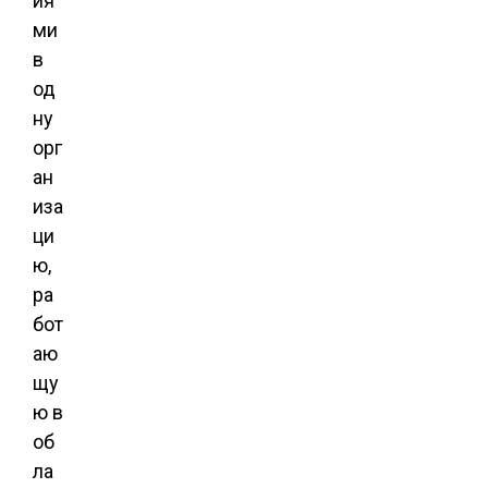
ия
ми
в
од
ну
орг
ан
иза
ци
ю,
ра
бот
аю
щу
ю в
об
ла