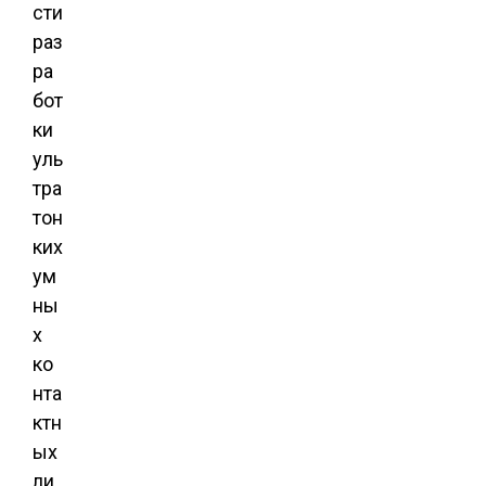
сти
раз
ра
бот
ки
уль
тра
тон
ких
ум
ны
х
ко
нта
ктн
ых
ли