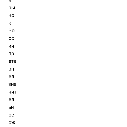
ры
но
к
Ро
сс
ии
пр
ете
рп
ел
зна
чит
ел
ьн
ое
сж