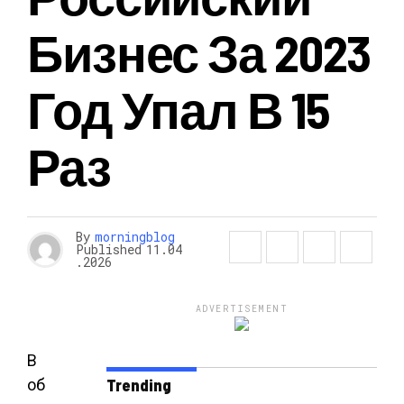
Бизнес За 2023
Год Упал В 15
Раз
By
morningblog
Published
11.04
.2026
ADVERTISEMENT
В
об
Trending