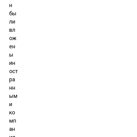
н
бы
ли
вл
ож
ен
ы
ин
ост
ра
нн
ым
и
ко
мп
ан