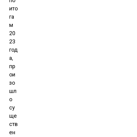
по
ито
га
м
20
23
год
а,
пр
ои
зо
шл
о
су
ще
ств
ен