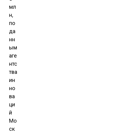
мл
н,
по
да
нн
ым
аге
нтс
тва
ин
но
ва
ци
й
Мо
ск