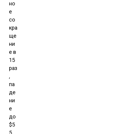
но
е
со
кра
ще
ни
е в
15
раз
,
па
де
ни
е
до
$5
5