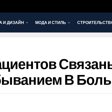
А И ДИЗАЙН
МОДА И СТИЛЬ
СТРОИТЕЛЬСТВО
циентов Связан
быванием В Бол