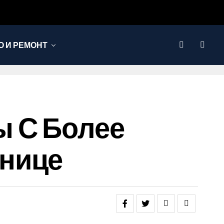
 И РЕМОНТ
ы С Более
ьнице