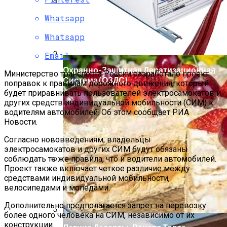
Whatsapp
Мода Для Бизнес-Леди: Как Совмещать
Стиль И Предпринимательство
Whatsapp
Email
Охранно-Защитная Дератизационная
Министерство транспорта России разработало проект
Система (ОЗДС)
поправок к правилам дорожного движения, который
будет приравнивать пользователей электросамокатов и
других средств индивидуальной мобильности (СИМ) к
водителям автомобилей. Об этом сообщает РИА
Новости.
Согласно нововведениям, владельцы
электросамокатов и других СИМ будут обязаны
соблюдать те же правила, что и водители автомобилей.
Проект также включает четкое различие между
Как Правильно Выбрать Дом Для
средствами индивидуальной мобильности,
Северной Стороны Участка
велосипедами и мопедами.
Дополнительно предполагается запрет на перевозку
более одного человека на СИМ, независимо от их
конструкции.