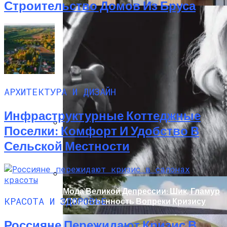
Строительство Домов Из Бруса
АРХИТЕКТУРА И ДИЗАЙН
Инфраструктурные Коттеджные
Поселки: Комфорт И Удобство В
Дом С Минимальными Инженерными
Сельской Местности
Трассами Для Комфорта И Удобства
Мода Великой Депрессии: Шик, Гламур
КРАСОТА И ЗДОРОВЬЕ
И Женственность Вопреки Кризису
Россияне Пережидают Кризис В