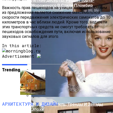
Летние Десерты: Рецепт Торта-
Мороженого В Стиле Пломбир
Важность прав пешеходов на улицах возрастет. Одним
из предложений является снижение максимальной
скорости передвижения электрических самокатов до 10
километров в час вблизи людей. Кроме того, водители
этих транспортных средств не смогут требовать от
пешеходов освобождения пути, включая использование
звуковых сигналов для этого.
In this article:
Advertisement
Trending
Оценка Будущих Расходов На
Обслуживание Вашего Дома
АРХИТЕКТУРА И ДИЗАЙН
Мода 50-Х: Стиль, Тренды И Звезды
Эпохи