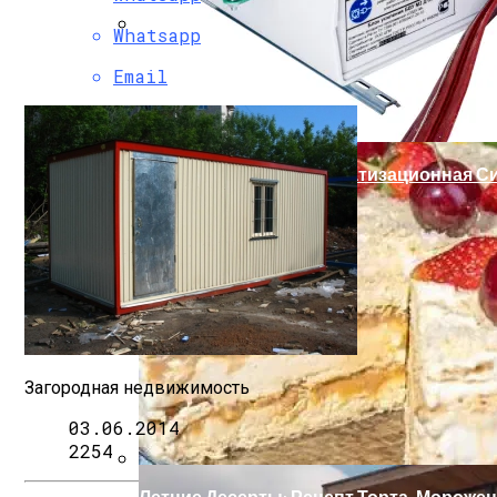
Whatsapp
Мода Для Бизнес-Леди: Как Совмещать
Email
Охранно-Защитная Дератизационная Си
Как Правильно Выбрать Дом Для Север
Загородная недвижимость
03.06.2014
2254
Летние Десерты: Рецепт Торта-Мороже