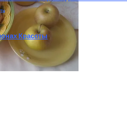
лонах Красоты
лажных Зон Для Комфорта
 Печенье С Яблоками Для Идеального Чаепития