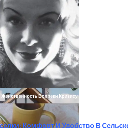
ссами Для Комфорта И Удобства
И Женственность Вопреки Кризису
елки: Комфорт И Удобство В Сельск