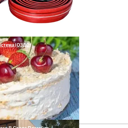
 Стиль И Предпринимательство
стема (ОЗДС)
ной Стороны Участка
ного В Стиле Пломбир