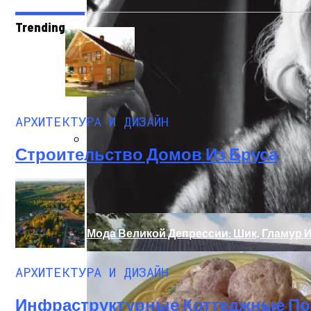
Trending
АРХИТЕКТУРА И ДИЗАЙН
Строительство Домов Из Бруса
Дом С Минимальными Инженерными Тра
Мода Великой Депрессии: Шик, Гламур 
АРХИТЕКТУРА И ДИЗАЙН
Инфраструктурные Коттеджные Пос