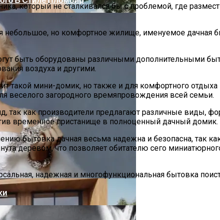
ника, который не сталкивался бы с проблемой, где размес
иться небольшое, но комфортное жилище, именуемое дачна
могут быть оборудованы различными дополнительными бы
вания воздуха и другими.
ит такой мини-домик, но также и для комфортного отдыха
 для веселого загородного времяпровождения всей семьи.
д, так как производители предлагают различные виды, фо
ратив временное пристанище в полноценный дачный домик.
ению бытовка дачная весьма надежна и безопасна, так как
ание Вашего Дома
янута деревом, что позволяет обитателю сего миниатюрног
рсальная, надежная и многофункциональная бытовка поист
хи