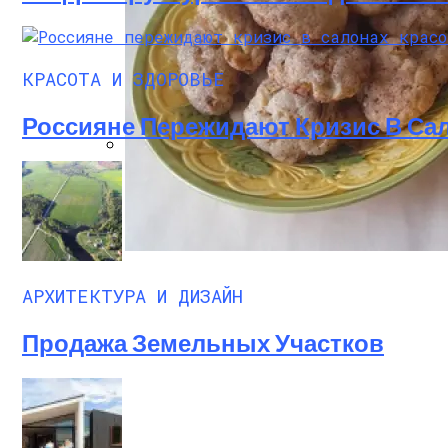
КРАСОТА И ЗДОРОВЬЕ
Россияне Пережидают Кризис В Са
Дом С Оптимальным Распределением В
Секреты Домашней Выпечки: Творожное
АРХИТЕКТУРА И ДИЗАЙН
Продажа Земельных Участков