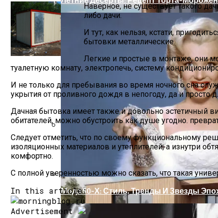
Наверное, не существует такого дач
либо дачи.
И тут, как нельзя, кстати, пригод
бытовки металлические.
Легкие и простые в монтаже, они 
туалетную комнату, электропечь, систему кондициониро
И не только для пребывания во время ночного сна служ
укрытия от проливного дождя в непогоду, да и просто
Дачная бытовка имеет также и довольно эстетичный ви
обитателей, можно обустроить как душе угодно. прев
Следует отметить, что по своему функциональному реш
Оценка Будущих Расходов На Обслужив
изоляционных материалов и утеплителей, а изнутри обт
комфортно.
С полной уверенностью можно сказать, что такая униве
In this article:
Мода 50-Х: Стиль, Тренды И Звезды Эпо
Advertisement