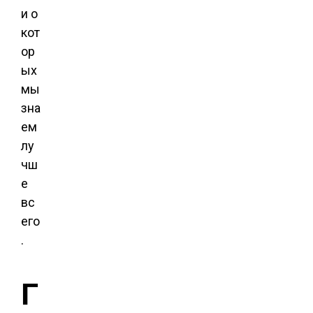
и о
кот
ор
ых
мы
зна
ем
лу
чш
е
вс
его
.
Г