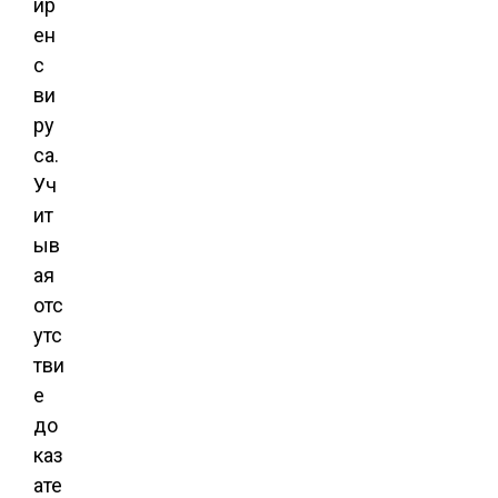
ир
ен
с
ви
ру
са.
Уч
ит
ыв
ая
отс
утс
тви
е
до
каз
ате