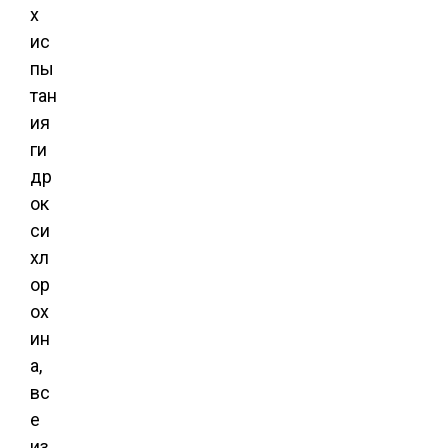
х
ис
пы
тан
ия
ги
др
ок
си
хл
ор
ох
ин
а,
вс
е
из