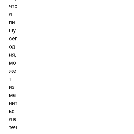
что
я
пи
шу
сег
од
ня,
мо
же
т
из
ме
нит
ьс
я в
теч