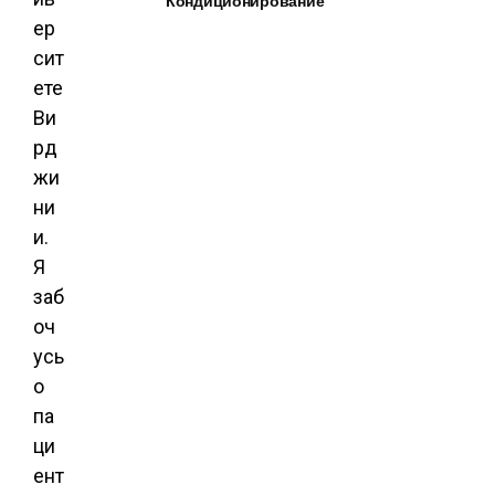
Кондиционирование
ер
сит
ете
Ви
рд
жи
ни
и.
Я
заб
оч
усь
о
па
ци
ент