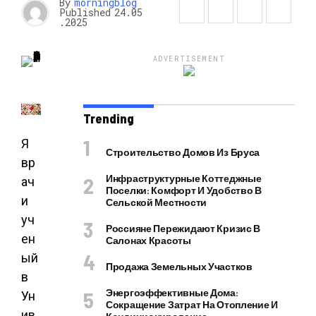
By
morningblog
Published
24.05
.2025
ADVERTISEMENT
Trending
Я
Строительство Домов Из Бруса
вр
Инфраструктурные Коттеджные
ач
Поселки: Комфорт И Удобство В
и
Сельской Местности
уч
Россияне Пережидают Кризис В
ен
Салонах Красоты
ый
Продажа Земельных Участков
в
Энергоэффективные Дома:
Ун
Сокращение Затрат На Отопление И
ив