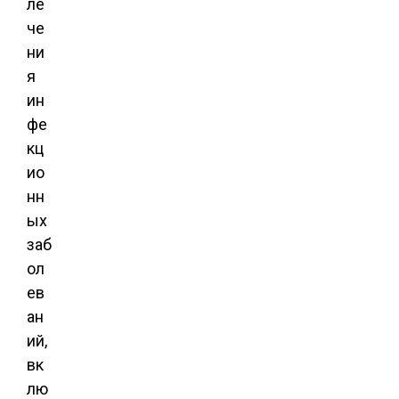
ле
че
ни
я
ин
фе
кц
ио
нн
ых
заб
ол
ев
ан
ий,
вк
лю