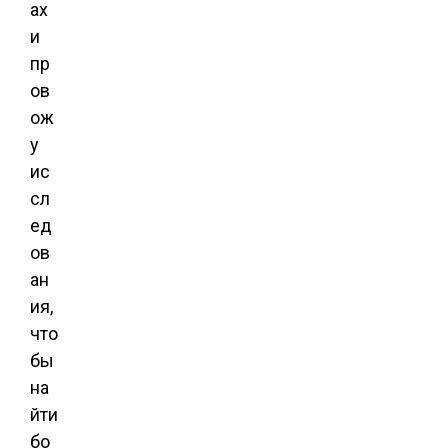
ах
и ​​
пр
ов
ож
у
ис
сл
ед
ов
ан
ия,
что
бы
на
йти
бо