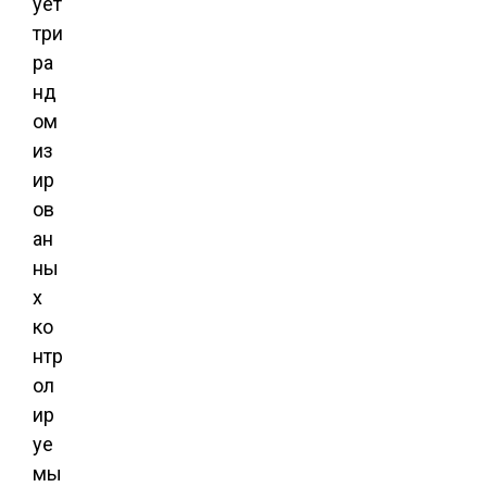
ует
три
ра
нд
ом
из
ир
ов
ан
ны
х
ко
нтр
ол
ир
уе
мы