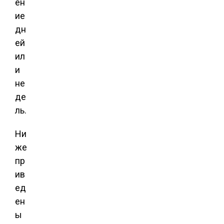
ен
ие
дн
ей
ил
и
не
де
ль.
Ни
же
пр
ив
ед
ен
ы