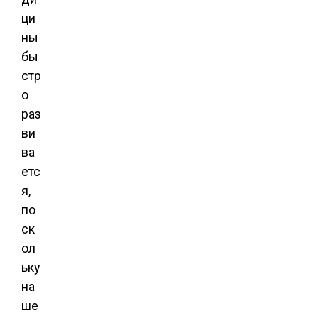
ци
ны
бы
стр
о
раз
ви
ва
етс
я,
по
ск
ол
ьку
на
ше