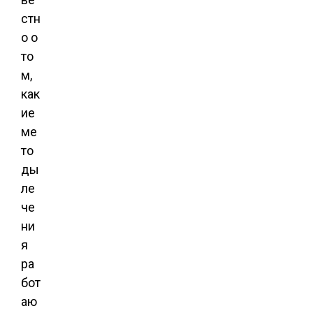
стн
о о
то
м,
как
ие
ме
то
ды
ле
че
ни
я
ра
бот
аю