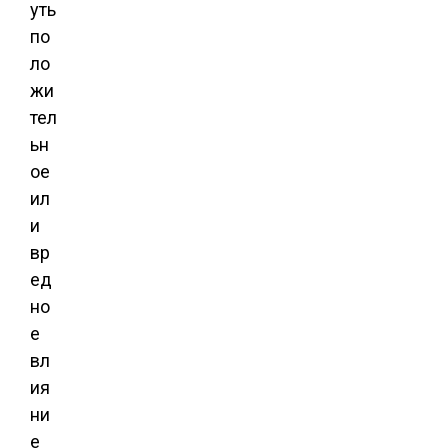
уть
по
ло
жи
тел
ьн
ое
ил
и
вр
ед
но
е
вл
ия
ни
е