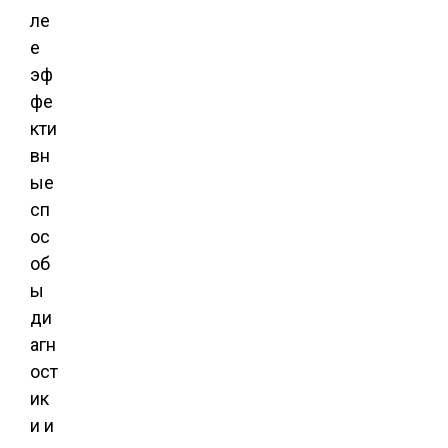
ле
е
эф
фе
кти
вн
ые
сп
ос
об
ы
ди
агн
ост
ик
и и