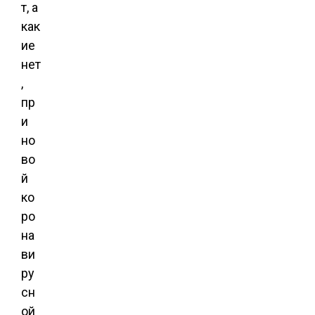
т, а
как
ие
нет
,
пр
и
но
во
й
ко
ро
на
ви
ру
сн
ой