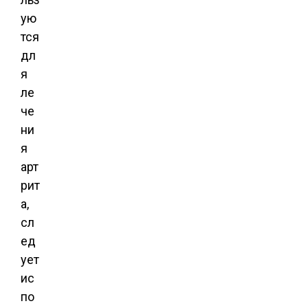
ую
тся
дл
я
ле
че
ни
я
арт
рит
а,
сл
ед
ует
ис
по