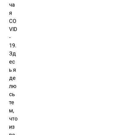
ча
я
CO
VID
-
19.
Зд
ес
ь я
де
лю
сь
те
м,
что
из
ве