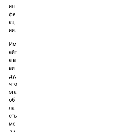
ин
фе
кц
ии.
Им
ейт
е в
ви
ду,
что
эта
об
ла
сть
ме
ди