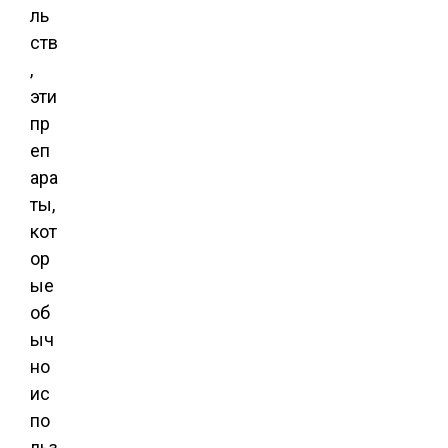
ль
ств
,
эти
пр
еп
ара
ты,
кот
ор
ые
об
ыч
но
ис
по
льз