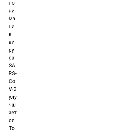
по
ни
ма
ни
е
ви
ру
са
SA
RS-
Co
V-2
улу
чш
ает
ся.
То,