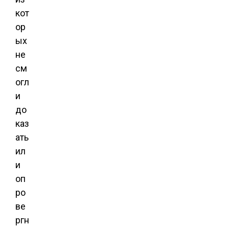
кот
ор
ых
не
см
огл
и
до
каз
ать
ил
и
оп
ро
ве
ргн