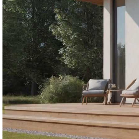
Дом С Оптимальным Распределением
Влажных Зон Для Комфорта
Секреты Домашней Выпечки:
Творожное Печенье С Яблоками Для
Идеального Чаепития