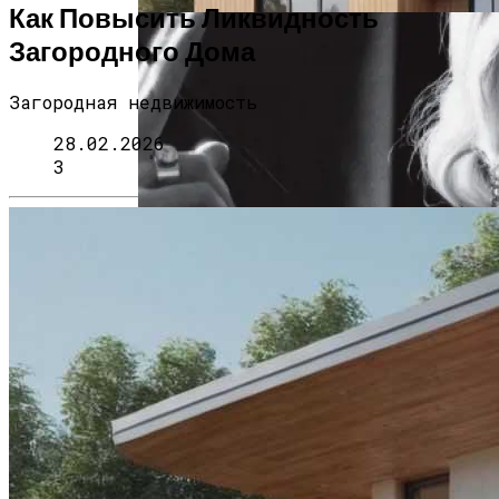
Как Повысить Ликвидность
Загородного Дома
Загородная недвижимость
28.02.2026
3
Дом С Минимальными Инженерными
Трассами Для Комфорта И Удобства
Мода Великой Депрессии: Шик, Гламур
И Женственность Вопреки Кризису