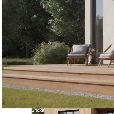
Летние Десерты: Рецепт Торта-
Мороженого В Стиле Пломбир
Оценка Будущих Расходов На
Обслуживание Вашего Дома
Мода 50-Х: Стиль, Тренды И Звезды
Эпохи