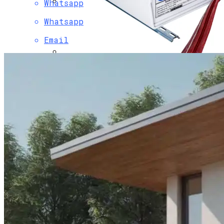
Whatsapp
Мода Для Бизнес-Леди: Как Совмещать
Whatsapp
Стиль И Предпринимательство
Email
Охранно-Защитная Дератизационная
Система (ОЗДС)
Как Правильно Выбрать Дом Для
Северной Стороны Участка