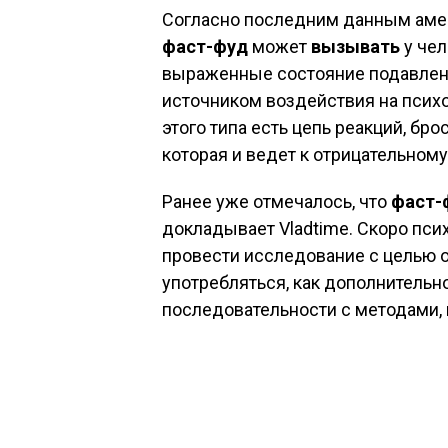
Согласно последним данным амер
фаст-фуд
может
вызывать
у чел
выраженные состояние подавленн
источником воздействия на псих
этого типа есть цепь реакций, бр
которая и ведет к отрицательном
Pанее уже отмечалось, что
фаст-
докладывает Vladtime. Скоро пс
провести исследование с целью 
употребляться, как дополнительно
последовательности с методами,