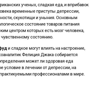
иканских ученых, сладкая еда, и вприбавок
овека временные приступы депрессии,
ости, скукотищи и уныния. Основным
ологическое состояние товаров питания
оским центром которых есть мозг человека,
у чувственному состоянию.
фуд
и сладкое могут влиять на настроение,
ихоаналитик Фелиция Джака собирается
определения может ли здоровая еда
е условие в лечении от депрессии, на
 практикуемыми профессионалами в мире.