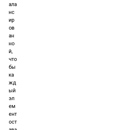
ала
нс
ир
ов
ан
но
й,
что
бы
ка
жд
ый
эл
ем
ент
ост
ава