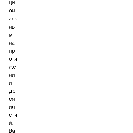
ци
он
аль
ны
м
на
пр
отя
же
ни
и
де
сят
ил
ети
й.
Ва