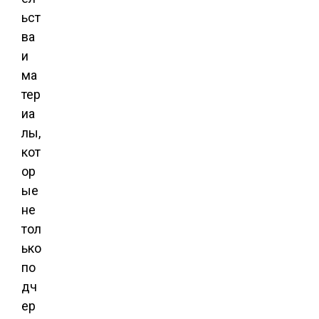
ьст
ва
и
ма
тер
иа
лы,
кот
ор
ые
не
тол
ько
по
дч
ер