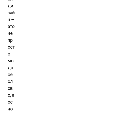
ди
зай
н –
это
не
пр
ост
о
мо
дн
ое
сл
ов
о, а
ос
но