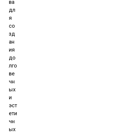
ва
дл
я
со
зд
ан
ия
до
лго
ве
чн
ых
и
эст
ети
чн
ых