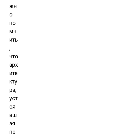
жн
о
по
мн
ить
,
что
арх
ите
кту
ра,
уст
оя
вш
ая
пе