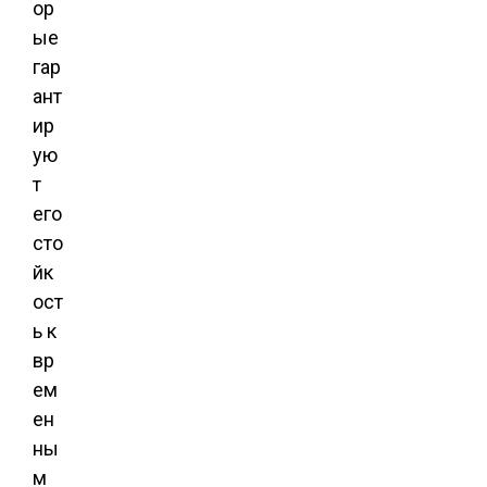
ор
ые
гар
ант
ир
ую
т
его
сто
йк
ост
ь к
вр
ем
ен
ны
м