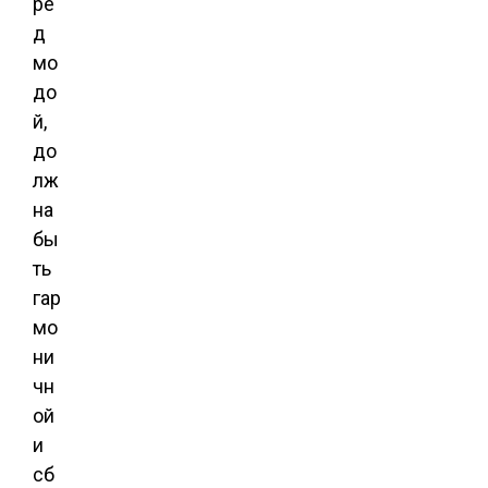
ре
д
мо
до
й,
до
лж
на
бы
ть
гар
мо
ни
чн
ой
и
сб