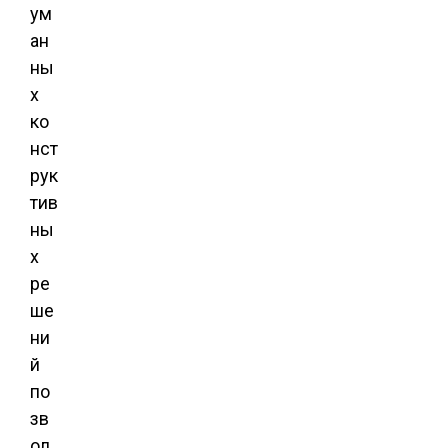
ум
ан
ны
х
ко
нст
рук
тив
ны
х
ре
ше
ни
й
по
зв
ол