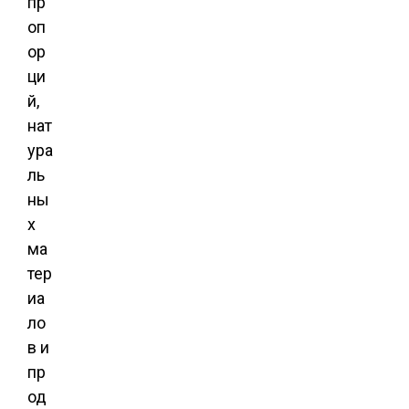
пр
оп
ор
ци
й,
нат
ура
ль
ны
х
ма
тер
иа
ло
в и
пр
од