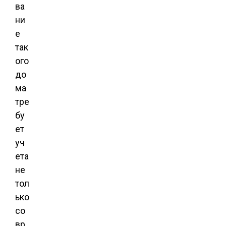
ва
ни
е
так
ого
до
ма
тре
бу
ет
уч
ета
не
тол
ько
со
вр