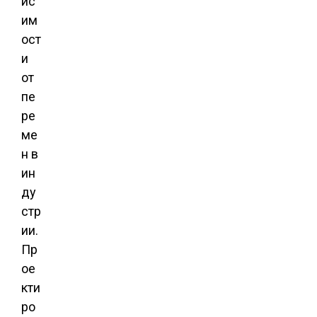
ис
им
ост
и
от
пе
ре
ме
н в
ин
ду
стр
ии.
Пр
ое
кти
ро