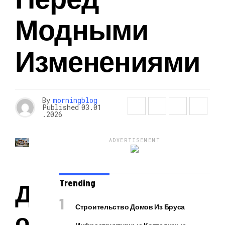
Модными
Изменениями
By
morningblog
Published
03.01
.2026
ADVERTISEMENT
Trending
Д
Строительство Домов Из Бруса
о