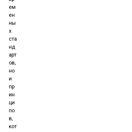
ем
ен
ны
х
ста
нд
арт
ов,
но
и
пр
ин
ци
по
в,
кот