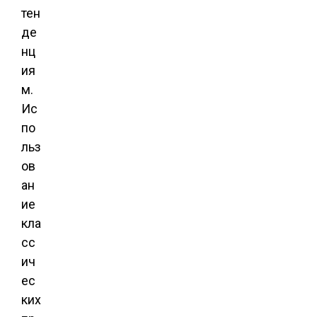
тен
де
нц
ия
м.
Ис
по
льз
ов
ан
ие
кла
сс
ич
ес
ких