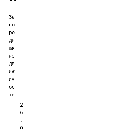
За
го
ро
дн
ая
не
дв
иж
им
ос
ть
2
6
.
0