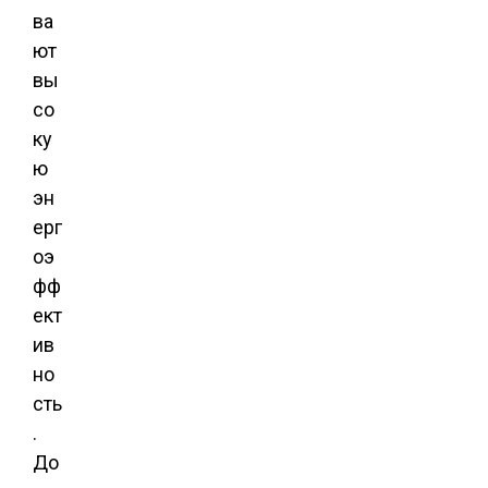
ва
ют
вы
со
ку
ю
эн
ерг
оэ
фф
ект
ив
но
сть
.
До