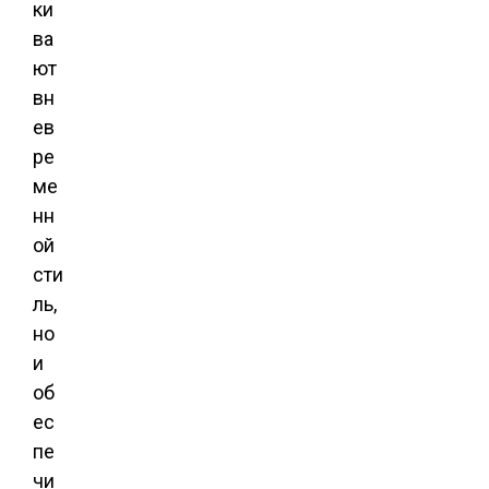
ки
ва
ют
вн
ев
ре
ме
нн
ой
сти
ль,
но
и
об
ес
пе
чи