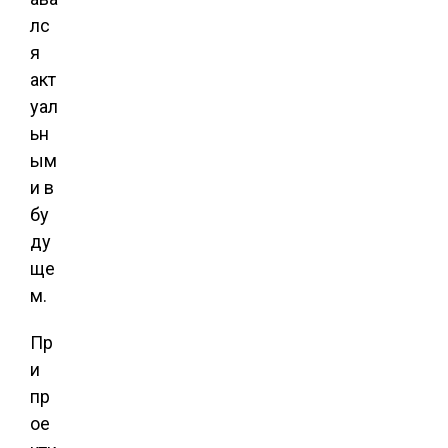
лс
я
акт
уал
ьн
ым
и в
бу
ду
ще
м.
Пр
и
пр
ое