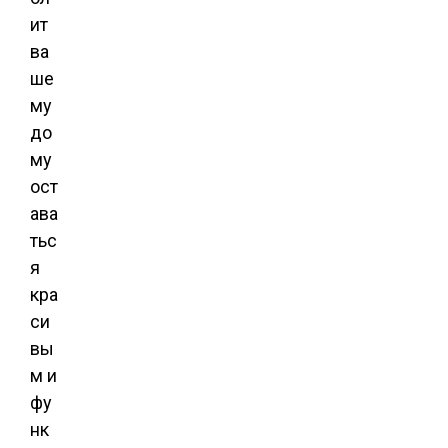
ит
ва
ше
му
до
му
ост
ава
тьс
я
кра
си
вы
м и
фу
нк