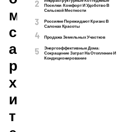
Инфраструктурные Коттеджные
Поселки: Комфорт И Удобство В
м
Сельской Местности
Россияне Пережидают Кризис В
с
Салонах Красоты
Продажа Земельных Участков
а
Энергоэффективные Дома:
Сокращение Затрат На Отопление И
Кондиционирование
р
х
и
т