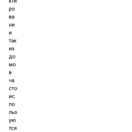
кти
ро
ва
ни
и
так
их
до
мо
в
ча
сто
ис
по
льз
ую
тся