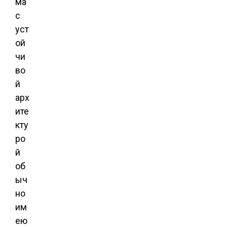
ма
с
уст
ой
чи
во
й
арх
ите
кту
ро
й
об
ыч
но
им
ею