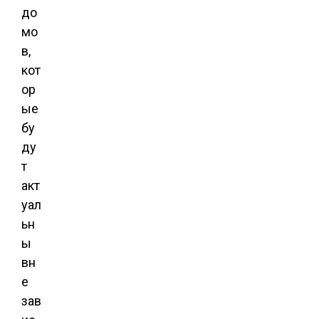
до
мо
в,
кот
ор
ые
бу
ду
т
акт
уал
ьн
ы
вн
е
зав