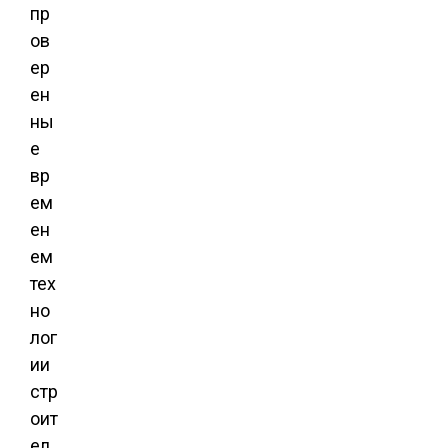
пр
ов
ер
ен
ны
е
вр
ем
ен
ем
тех
но
лог
ии
стр
оит
ел