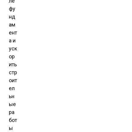
ле
фу
нд
ам
ент
а и
уск
ор
ить
стр
оит
ел
ьн
ые
ра
бот
ы