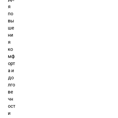
я
по
вы
ше
ни
я
ко
мф
орт
а и
до
лго
ве
чн
ост
и