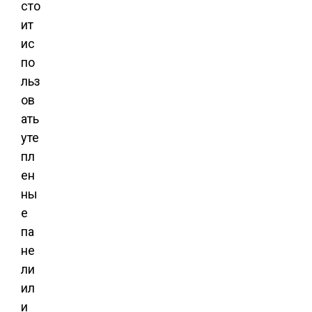
сто
ит
ис
по
льз
ов
ать
уте
пл
ен
ны
е
па
не
ли
ил
и