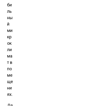
би
ль
ны
й
ми
кр
ок
ли
ма
т в
по
ме
ще
ни
ях.
Дл