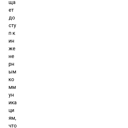
ща
ет
до
сту
п к
ин
же
не
рн
ым
ко
мм
ун
ика
ци
ям,
что