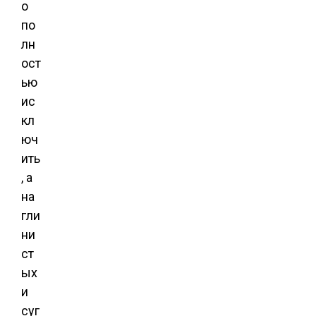
о
по
лн
ост
ью
ис
кл
юч
ить
, а
на
гли
ни
ст
ых
и
суг