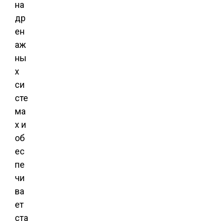
на
др
ен
аж
ны
х
си
сте
ма
х и
об
ес
пе
чи
ва
ет
ста