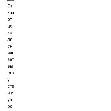
От
каз
от
цо
ко
ля
сн
иж
ает
вы
сот
у
сте
н и
уп
ро