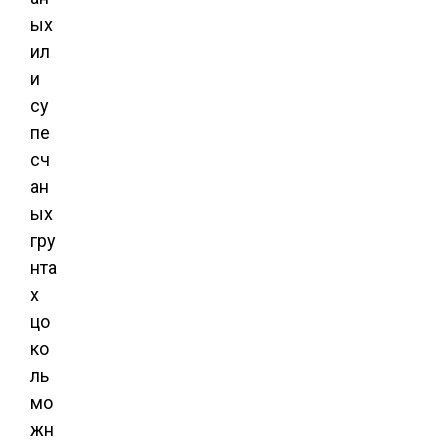
ых
ил
и
су
пе
сч
ан
ых
гру
нта
х
цо
ко
ль
мо
жн