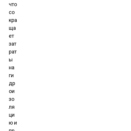
что
со
кра
ща
ет
зат
рат
ы
на
ги
др
ои
зо
ля
ци
ю и
пр