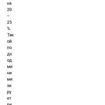
на
20
–
25
%.
Так
ой
по
дх
од
ми
ни
ми
зи
ру
ет
ри