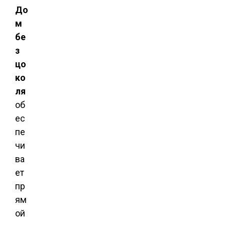
До
м
бе
з
цо
ко
ля
об
ес
пе
чи
ва
ет
пр
ям
ой