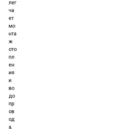
лег
ча
ет
мо
нта
ж
ото
пл
ен
ия
и
во
до
пр
ов
од
а.