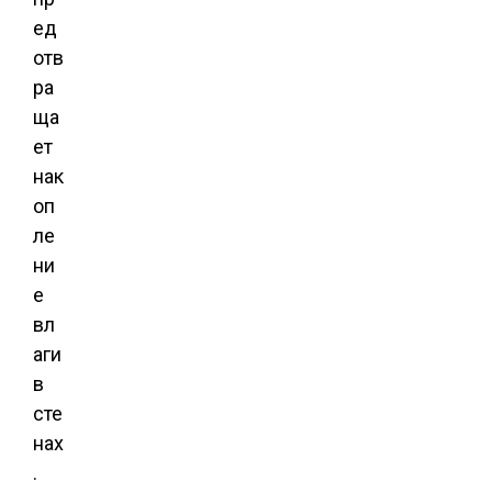
ед
отв
ра
ща
ет
нак
оп
ле
ни
е
вл
аги
в
сте
нах
.