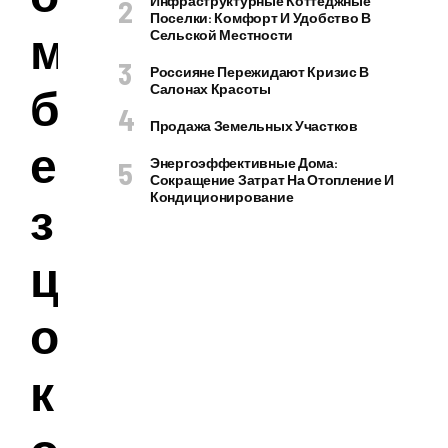
Инфраструктурные Коттеджные
Поселки: Комфорт И Удобство В
м
Сельской Местности
Россияне Пережидают Кризис В
б
Салонах Красоты
Продажа Земельных Участков
е
Энергоэффективные Дома:
Сокращение Затрат На Отопление И
Кондиционирование
з
ц
о
к