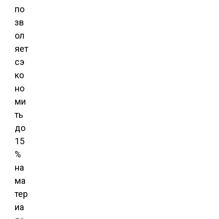
по
зв
ол
яет
сэ
ко
но
ми
ть
до
15
%
на
ма
тер
иа