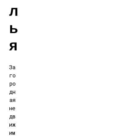
л
ь
я
За
го
ро
дн
ая
не
дв
иж
им