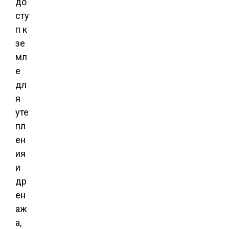
до
сту
п к
зе
мл
е
дл
я
уте
пл
ен
ия
и
др
ен
аж
а,