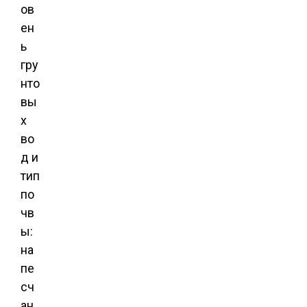
ов
ен
ь
гру
нто
вы
х
во
д и
тип
по
чв
ы:
на
пе
сч
ан