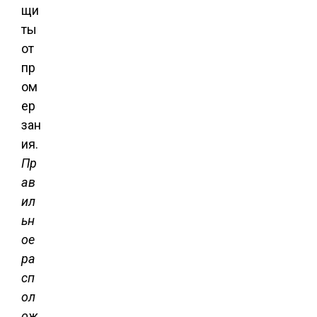
щи
ты
от
пр
ом
ер
зан
ия.
Пр
ав
ил
ьн
ое
ра
сп
ол
ож