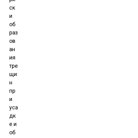
ск
и
об
раз
ов
ан
ия
тре
щи
н
пр
и
уса
дк
е и
об