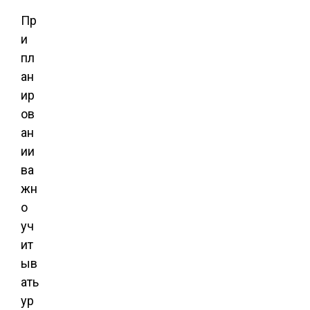
Пр
и
пл
ан
ир
ов
ан
ии
ва
жн
о
уч
ит
ыв
ать
ур