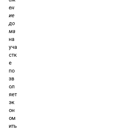
ен
ие
до
ма
на
уча
стк
е
по
зв
ол
яет
эк
он
ом
ить