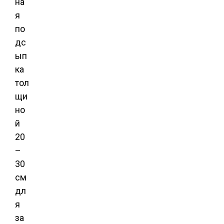
на
я
по
дс
ып
ка
тол
щи
но
й
20
–
30
см
дл
я
за