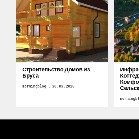
Строительство Домов Из
Инфра
Бруса
Коттед
Комфор
morningblog
30.03.2026
Сельск
morningb