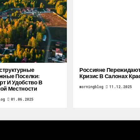
структурные
Россияне Пережидаю
жные Поселки:
Кризис В Салонах Кра
т И Удобство В
morningblog
11.12.2025
ой Местности
log
01.06.2025