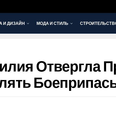
А И ДИЗАЙН
МОДА И СТИЛЬ
СТРОИТЕЛЬСТВО
азилия Отвергла 
лять Боеприпас