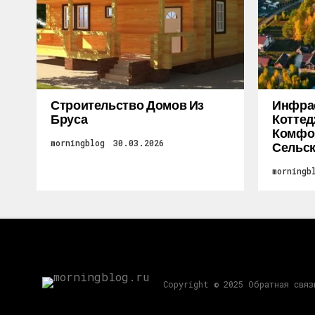
Строительство Домов Из
Инфра
Бруса
Коттед
Комфор
morningblog
30.03.2026
Сельск
morningb
Copyright © 2025 Обратная свя