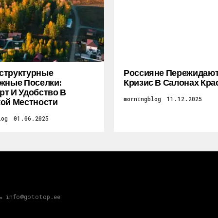
структурные
Россияне Пережидаю
жные Поселки:
Кризис В Салонах Кра
т И Удобство В
morningblog
11.12.2025
ой Местности
log
01.06.2025
зь info@gototop.ee