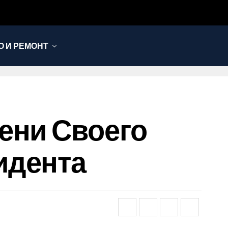
 И РЕМОНТ
ени Своего
идента