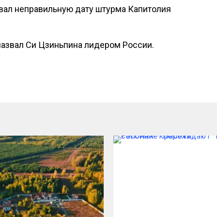
звал неправильную дату штурма Капитолия
назвал Си Цзиньпина лидером России.