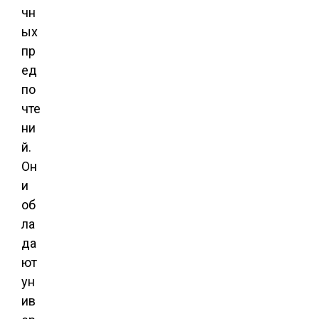
чн
ых
пр
ед
по
чте
ни
й.
Он
и
об
ла
да
ют
ун
ив