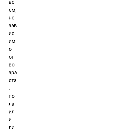
вс
ем,
не
зав
ис
им
о
от
во
зра
ста
,
по
ла
ил
и
ли