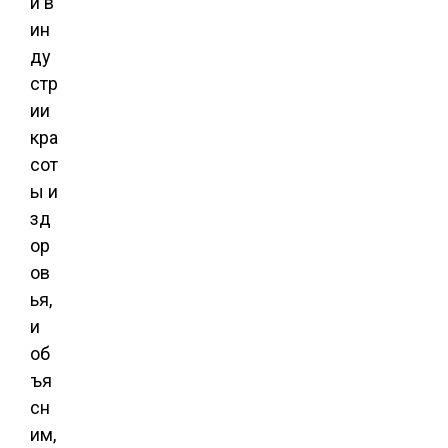
и в
ин
ду
стр
ии
кра
сот
ы и
зд
ор
ов
ья,
и
об
ъя
сн
им,