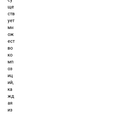
ще
ств
ует
мн
ож
ест
во
ко
мп
оз
иц
ий,
ка
жд
ая
из