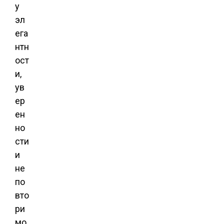
у
эл
ега
нтн
ост
и,
ув
ер
ен
но
сти
и
не
по
вто
ри
мо