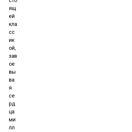
сто
ящ
ей
кла
сс
ик
ой,
зав
ое
вы
ва
я
се
рд
ца
ми
лл