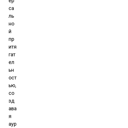
ер
са
ль
но
й
пр
итя
гат
ел
ьн
ост
ью,
со
зд
ава
я
аур