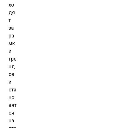
хо
дя
т
за
ра
мк
и
тре
нд
ов
и
ста
но
вят
ся
на