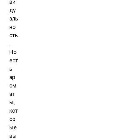
ви
ду
аль
но
сть
.
Но
ест
ь
ар
ом
ат
ы,
кот
ор
ые
вы