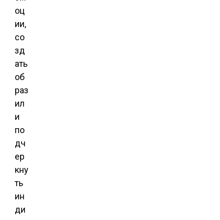
оц
ии,
со
зд
ать
об
раз
ил
и
по
дч
ер
кну
ть
ин
ди