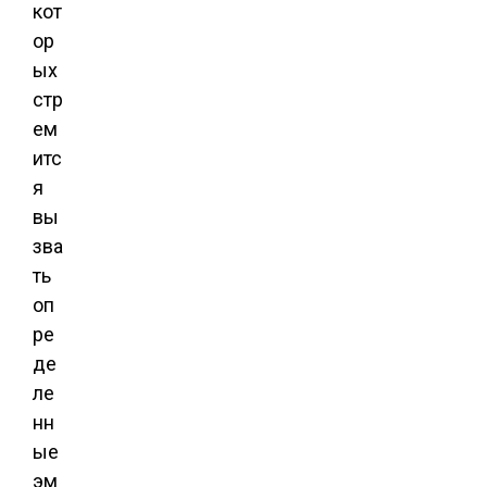
кот
ор
ых
стр
ем
итс
я
вы
зва
ть
оп
ре
де
ле
нн
ые
эм