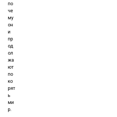
по
че
му
он
и
пр
од
ол
жа
ют
по
ко
рят
ь
ми
р.