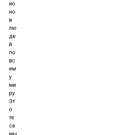
ио
но
в
лю
де
й
по
вс
ем
у
ми
ру.
Эт
о
те
са
мы