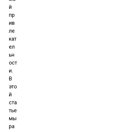
й
пр
ив
ле
кат
ел
ьн
ост
и.
В
это
й
ста
тье
мы
ра