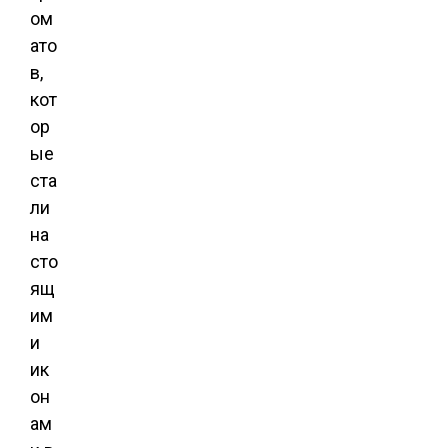
ом
ато
в,
кот
ор
ые
ста
ли
на
сто
ящ
им
и
ик
он
ам