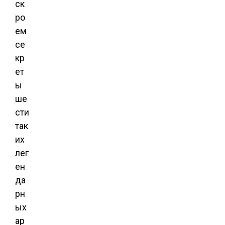
ск
ро
ем
се
кр
ет
ы
ше
сти
так
их
лег
ен
да
рн
ых
ар