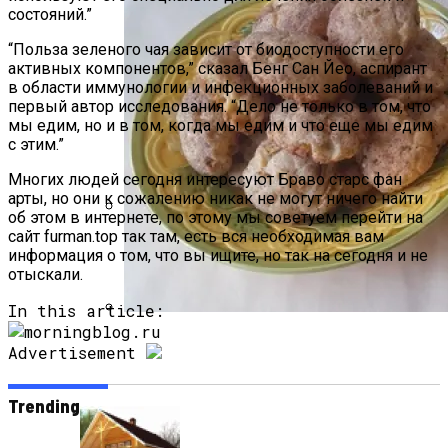
состояний.”
“Польза зеленого чая зависит от биодоступности его
активных компонентов,” сказал Бенг Сан Йео, аспирант
в области иммунологии и инфекционных заболеваний и
первый автор исследования. “Дело не только в том, что
мы едим, но и в том, когда мы едим и что еще мы едим
с этим.”
Многих людей сегодня интересуют Браво старс фан
арты, но они к сожалению никак не могут ничего найти
об этом в интернете, по этому мы советуем перейти на
сайт furman.top так там, есть вся необходимая вам
Дом С Оптимальным Распределением
информация о том, что вы ищите, но так на сегодня и не
Влажных Зон Для Комфорта
отыскали.
In this article:
Секреты Домашней Выпечки:
Advertisement
Творожное Печенье С Яблоками Для
Идеального Чаепития
Trending