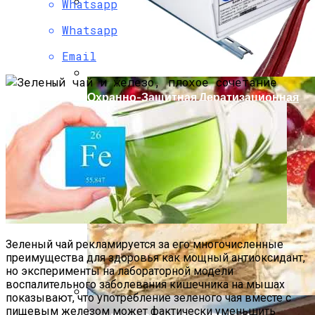
Whatsapp
Мода Для Бизнес-Леди: Как Совмещать
Whatsapp
Стиль И Предпринимательство
Email
Охранно-Защитная Дератизационная
Система (ОЗДС)
Зеленый чай рекламируется за его многочисленные
Как Правильно Выбрать Дом Для
преимущества для здоровья как мощный антиоксидант,
Северной Стороны Участка
но эксперименты на лабораторной модели
воспалительного заболевания кишечника на мышах
показывают, что употребление зеленого чая вместе с
пищевым железом может фактически уменьшить