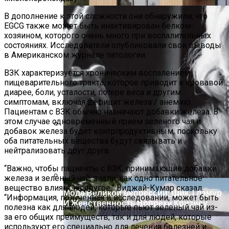
В дополнение к этой сложности они обнаружили, что
EGCG также может быть инактивирован белком-
хозяином, которого очень много при воспалительных
состояниях. Исследователи опубликовали свои выводы
в Американском журнале патологии.
ВЗК характеризуется хроническим воспалением
пищеварительного тракта, которое приводит к кровавой
диарее, боли, усталости, потере веса и другим
симптомам, включая дефицит железа / анемию.
Пациентам с ВЗК обычно назначают добавки железа. В
этом случае одновременный прием зеленого чая и
добавок железа будет контрпродуктивным, поскольку
оба питательных вещества будут связывать и
Дом С Минимальными Инженерными
нейтрализовать друг друга.
Трассами Для Комфорта И Удобства
“Важно, чтобы пациенты с ВЗК, принимающие добавки
железа и зеленый чай, знали, как одно питательное
вещество влияет на другое,” Виджай-Кумар сказал.
Мода Великой Депрессии: Шик, Гламур
“Информация, полученная в исследовании, может быть
И Женственность Вопреки Кризису
полезна как для людей, которые пьют зеленый чай из-
за его общих преимуществ, так и для людей, которые
используют его специально для лечения болезней и