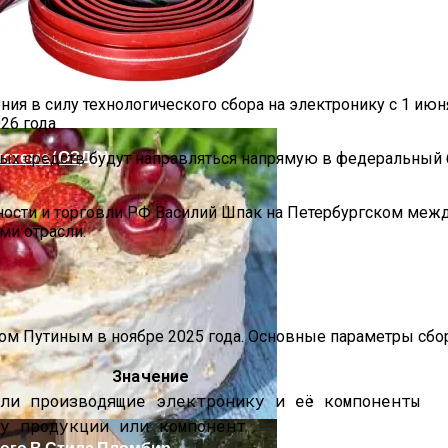
 Стиль И Предпринимательство
я в силу технологического сбора на электронику с 1 июн
6 года.
стема (ОЗДС)
ых средств будут направляться напрямую в федеральный 
ости и торговли РФ Василий Шпак на Петербургском меж
ми отрасли.
ом Путиным в ноябре 2025 года. Основные параметры сбор
ной Стороны Участка
Значение
ли производящие электронику и её компоненты
у продукции или компонент
ного В Стиле Пломбир