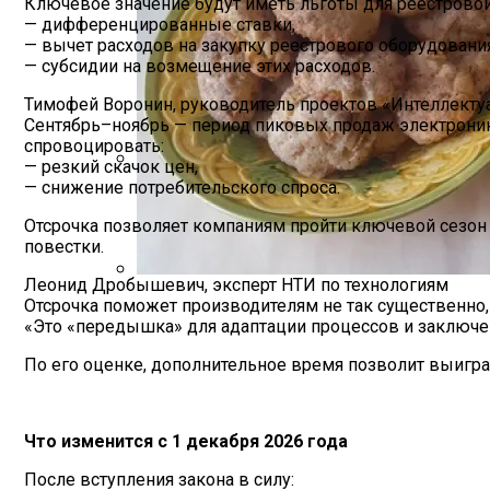
Ключевое значение будут иметь льготы для реестровой
— дифференцированные ставки,
— вычет расходов на закупку реестрового оборудования
— субсидии на возмещение этих расходов.
Тимофей Воронин, руководитель проектов «Интеллекту
Сентябрь–ноябрь — период пиковых продаж электроники
спровоцировать:
— резкий скачок цен,
— снижение потребительского спроса.
Дом С Оптимальным Распределением В
Отсрочка позволяет компаниям пройти ключевой сезон
повестки.
Леонид Дробышевич, эксперт НТИ по технологиям
Отсрочка поможет производителям не так существенно,
Секреты Домашней Выпечки: Творожное
«Это «передышка» для адаптации процессов и заключени
По его оценке, дополнительное время позволит выиграт
Что изменится с 1 декабря 2026 года
После вступления закона в силу: