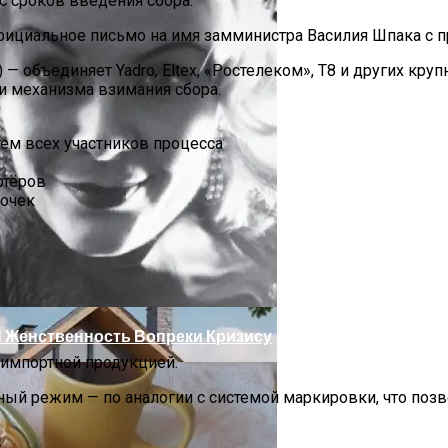
с сроков введения сбора.
фициальное письмо на имя замминистра Василия Шпака с пр
 объединяет Yadro, Eltex, «Ростелеком», Т8 и других кру
и механизма взимания сбора.
ем всех участников процесса
ртёров
почек
ссами Для Комфорта И Удобства
И Женственность Вопреки Кризису
 импортной продукцией.
й режим — по аналогии с системой маркировки, что позво