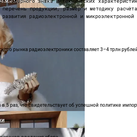
от товарного знака и технических характеристи
 перечень продукции, размер и методику расчёт
 развития радиоэлектронной и микроэлектронной 
ого рынка радиоэлектроники составляет 3–4 трлн рублей, 
ание Вашего Дома
 в 5 раз, что свидетельствует об успешной политике импо
хи