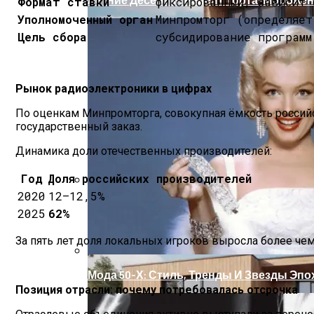
Формат ставки
фиксированный, зависит 
Уполномоченный орган
Минпромторг (определяет
Цель сбора
субсидирование программ
Рынок радиоэлектроники в цифрах
По оценкам Минпромторга, совокупная ёмкость российск
государственный заказ.
Динамика доли отечественных производителей:
Год
Доля российских производителей
2020
12–12,5%
Оценка Будущих Расходов На Обслужив
2025
62%
За пять лет доля локальных игроков выросла более чем
Мода 50-Х: Стиль, Тренды И Звезды Эпо
Позиция отрасли: почему потребовалась отсрочка