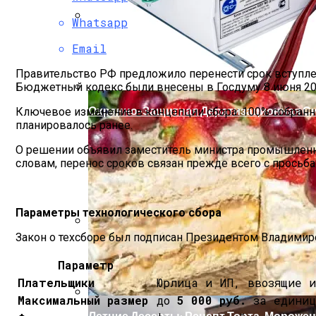
Whatsapp
Мода Для Бизнес-Леди: Как Совмещать
Email
Правительство РФ предложило перенести срок вступлени
Бюджетный кодекс были внесены в Госдуму 8 июня 202
Охранно-Защитная Дератизационная Си
Ключевое изменение в концепции сбора: 100% собранн
планировалось ранее.
О решении объявил заместитель министра промышленн
словам, перенос сроков связан прежде всего с просьба
Параметры технологического сбора
Закон о техсборе был подписан Президентом Владимир
Как Правильно Выбрать Дом Для Север
Параметр
Плательщики
Юрлица и ИП, ввозящие и
Максимальный размер
до
5 000 руб.
за единиц
Летние Десерты: Рецепт Торта-Мороже