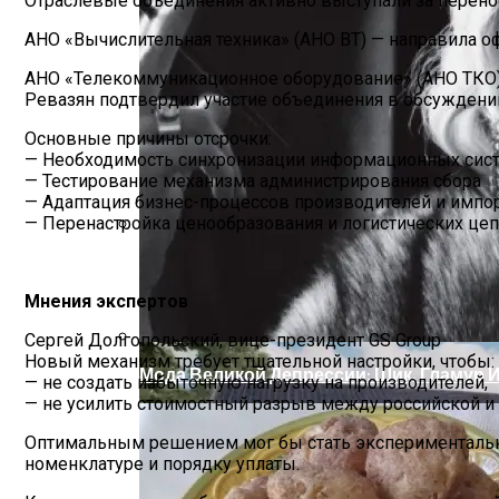
Отраслевые объединения активно выступали за перено
АНО «Вычислительная техника» (АНО ВТ) — направила о
АНО «Телекоммуникационное оборудование» (АНО ТКО) —
Ревазян подтвердил участие объединения в обсуждени
Основные причины отсрочки:
— Необходимость синхронизации информационных сист
— Тестирование механизма администрирования сбора
— Адаптация бизнес-процессов производителей и импо
— Перенастройка ценообразования и логистических це
Дом С Минимальными Инженерными Тра
Мнения экспертов
Сергей Долгопольский, вице-президент GS Group
Новый механизм требует тщательной настройки, чтобы:
Мода Великой Депрессии: Шик, Гламур 
— не создать избыточную нагрузку на производителей,
— не усилить стоимостный разрыв между российской и
Оптимальным решением мог бы стать экспериментальны
номенклатуре и порядку уплаты.