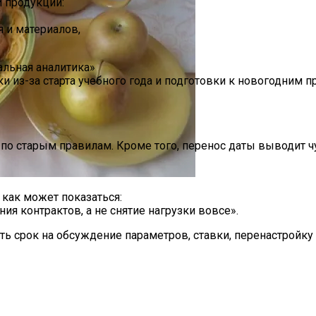
 продукции:
 и материалов,
альная аналитика»
 из-за старта учебного года и подготовки к новогодним п
лажных Зон Для Комфорта
 по старым правилам. Кроме того, перенос даты выводит 
 как может показаться:
 Печенье С Яблоками Для Идеального Чаепития
я контрактов, а не снятие нагрузки вовсе».
ь срок на обсуждение параметров, ставки, перенастройку