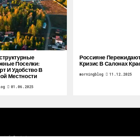
структурные
Россияне Пережидаю
жные Поселки:
Кризис В Салонах Кра
т И Удобство В
morningblog
11.12.2025
ой Местности
log
01.06.2025
зь info@gototop.ee