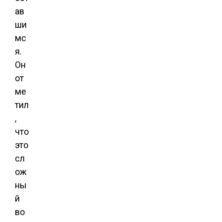
ав
ши
мс
я.
Он
от
ме
тил
,
что
это
сл
ож
ны
й
во