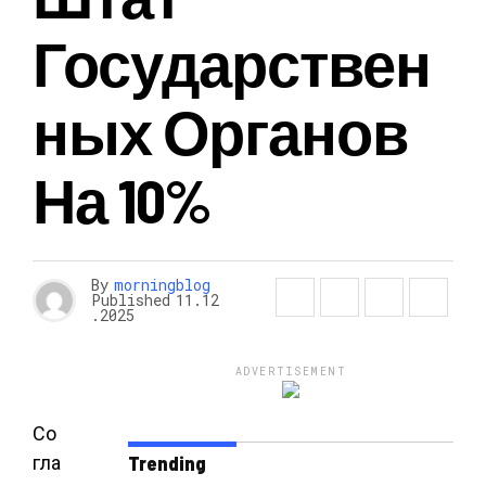
Государствен
Ных Органов
На 10%
By
morningblog
Published
11.12
.2025
ADVERTISEMENT
Со
гла
Trending