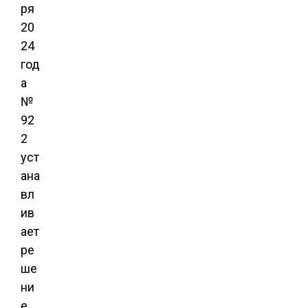
ря
20
24
год
а
№
92
2
уст
ана
вл
ив
ает
ре
ше
ни
е