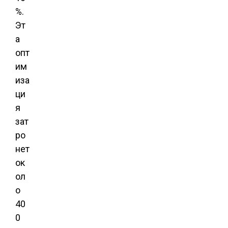
%.
Эт
а
опт
им
иза
ци
я
зат
ро
нет
ок
ол
о
40
0