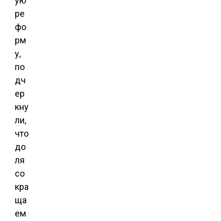
ую
ре
фо
рм
у,
по
дч
ер
кну
ли,
что
до
ля
со
кра
ща
ем