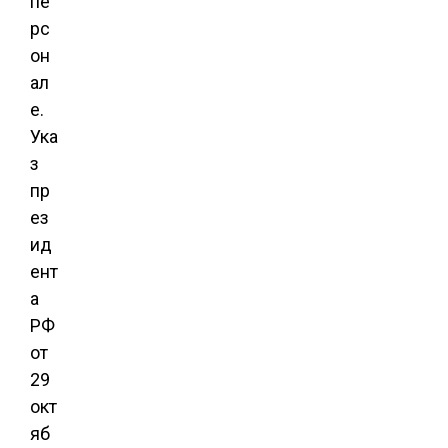
пе
рс
он
ал
е.
Ука
з
пр
ез
ид
ент
а
РФ
от
29
окт
яб