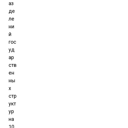
аз
де
ле
ни
й
гос
уд
ар
ств
ен
ны
х
стр
укт
ур
на
10