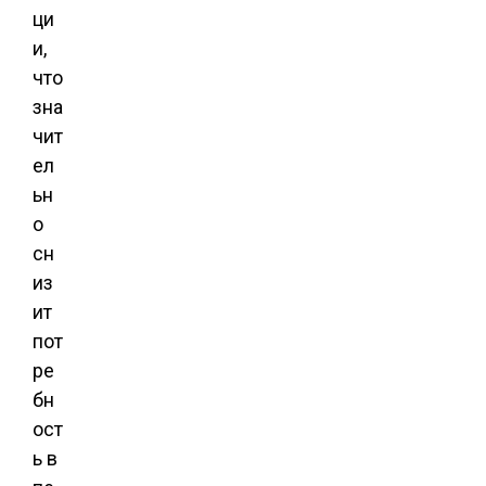
ци
и,
что
зна
чит
ел
ьн
о
сн
из
ит
пот
ре
бн
ост
ь в