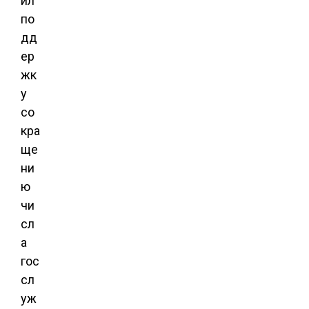
ил
по
дд
ер
жк
у
со
кра
ще
ни
ю
чи
сл
а
гос
сл
уж