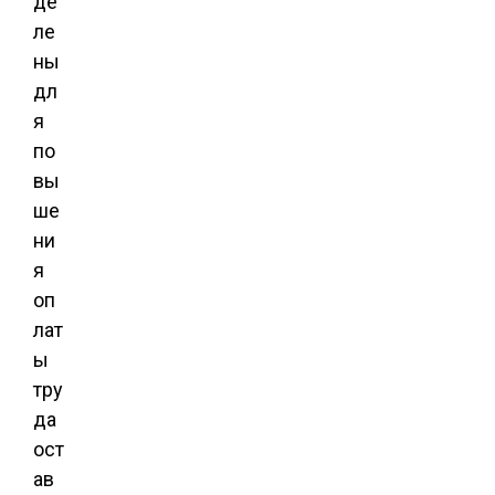
де
ле
ны
дл
я
по
вы
ше
ни
я
оп
лат
ы
тру
да
ост
ав