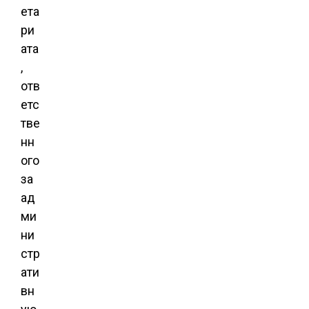
ета
ри
ата
,
отв
етс
тве
нн
ого
за
ад
ми
ни
стр
ати
вн