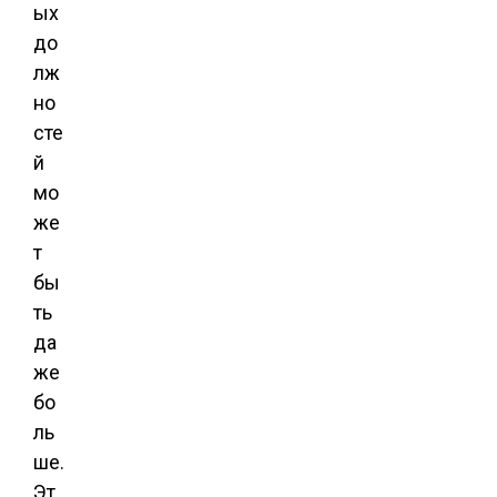
ых
до
лж
но
сте
й
мо
же
т
бы
ть
да
же
бо
ль
ше.
Эт