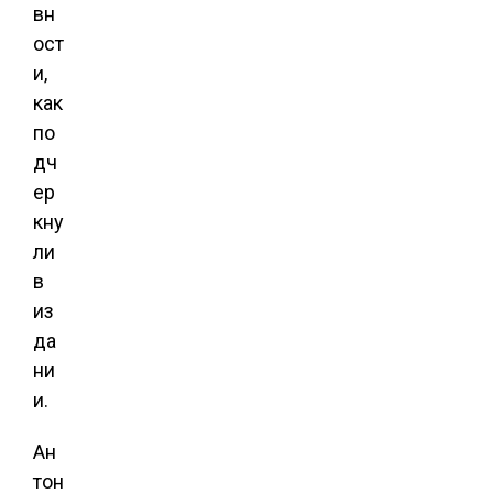
вн
ост
и,
как
по
дч
ер
кну
ли
в
из
да
ни
и.
Ан
тон