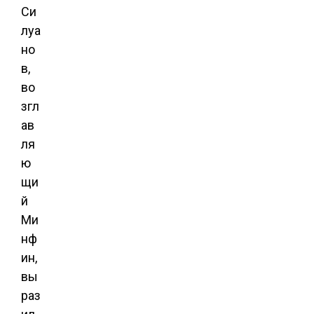
Си
луа
но
в,
во
згл
ав
ля
ю
щи
й
Ми
нф
ин,
вы
раз