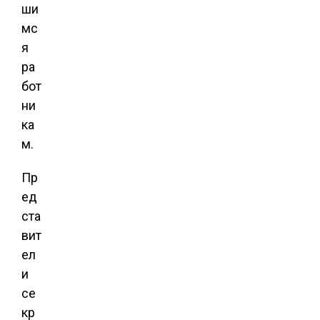
ши
мс
я
ра
бот
ни
ка
м.
Пр
ед
ста
вит
ел
и
се
кр