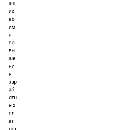
ащ
их
во
им
я
по
вы
ше
ни
я
зар
аб
отн
ых
пл
ат
ост