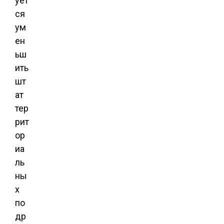
ует
ся
ум
ен
ьш
ить
шт
ат
тер
рит
ор
иа
ль
ны
х
по
др