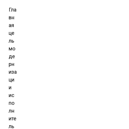
Гла
вн
ая
це
ль
мо
де
рн
иза
ци
и
ис
по
лн
ите
ль