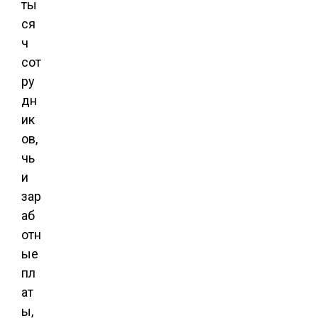
ты
ся
ч
сот
ру
дн
ик
ов,
чь
и
зар
аб
отн
ые
пл
ат
ы,