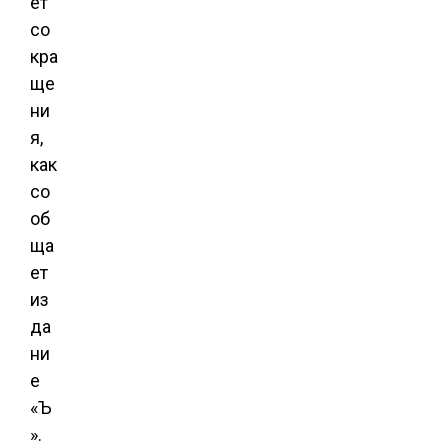
ет
со
кра
ще
ни
я,
как
со
об
ща
ет
из
да
ни
е
«Ъ
».