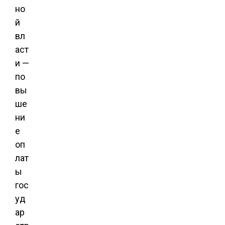
но
й
вл
аст
и —
по
вы
ше
ни
е
оп
лат
ы
гос
уд
ар