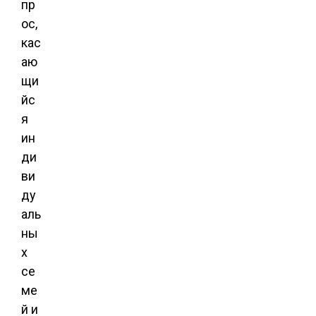
пр
ос,
кас
аю
щи
йс
я
ин
ди
ви
ду
аль
ны
х
се
ме
й и