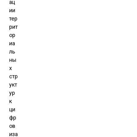
ац
ии
тер
рит
ор
иа
ль
ны
х
стр
укт
ур
к
ци
фр
ов
иза