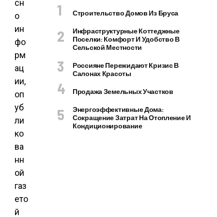
сн
Строительство Домов Из Бруса
о
ин
Инфраструктурные Коттеджные
Поселки: Комфорт И Удобство В
фо
Сельской Местности
рм
Россияне Пережидают Кризис В
ац
Салонах Красоты
ии,
Продажа Земельных Участков
оп
уб
Энергоэффективные Дома:
Сокращение Затрат На Отопление И
ли
Кондиционирование
ко
ва
нн
ой
газ
ето
й