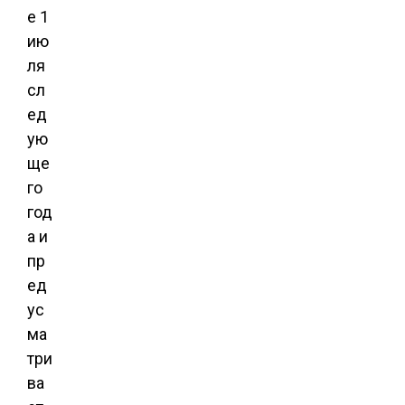
е 1
ию
ля
сл
ед
ую
ще
го
год
а и
пр
ед
ус
ма
три
ва