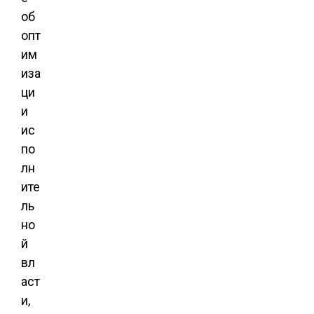
об
опт
им
иза
ци
и
ис
по
лн
ите
ль
но
й
вл
аст
и,