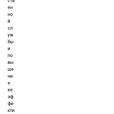
ств
ен
но
й
сл
уж
бы
и
по
вы
ше
ни
е
ее
эф
фе
кти