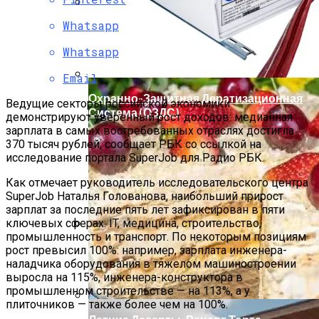
Whatsapp
Мода Для Бизнес-Леди: Как Совмещать
Стиль И Предпринимательство
Whatsapp
Email
Охранно-Защитная Дератизационная
Ведущие секторы российской экономики
Система (ОЗДС)
демонстрируют уверенный рост доходов: медианная
зарплата в самых востребованных отраслях достигла
370 тысяч рублей, сообщает РБК со ссылкой на
исследование портала SuperJob для Радио РБК.
Как отмечает руководитель исследовательского центра
SuperJob Наталья Голованова, наибольший прирост
зарплат за последние пять лет зафиксирован в пяти
ключевых сферах: IT, медицина, строительство,
промышленность и транспорт. По некоторым позициям
Как Правильно Выбрать Дом Для
рост превысил 100%: например, зарплата инженера-
Северной Стороны Участка
наладчика оборудования в тяжелом машиностроении
выросла на 115%, инженера-конструктора в
промышленном строительстве — на 113%, а у
плиточников — также более чем на 100%.