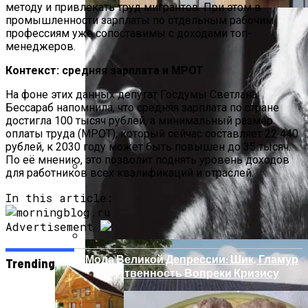
методу и привлекать труд мигрантов. При этом в
промышленности зарплаты по отдельным рабочим
профессиям уже сопоставимы с доходами топ-
менеджеров.
Контекст: средняя зарплата и МРОТ
На фоне этих данных депутат Госдумы Светлана
Бессараб напомнила, что средняя зарплата по стране
достигла 100 тысяч рублей, а минимальный размер
оплаты труда (МРОТ), который сейчас составляет 22 440
рублей, к 2030 году может быть повышен до 35 тысяч.
По её мнению, это позволит поднять уровень доходов
для работников всех квалификаций и отраслей.
Дом С Минимальными Инженерными
In this article:
Трассами Для Комфорта И Удобства
Advertisement
Мода Великой Депрессии: Шик, Гламур
Trending
И Женственность Вопреки Кризису