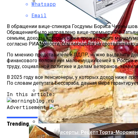
Whatsapp
Мода Для Бизнес-Леди: Как Совмещать
Email
В обращении вице-спикера Госдумы Бориса Чернышова
Обращение было направлено вице-премьеру РФ Татьяне
семьям, доходы которых ниже прожиточного минимума 
Охранно-Защитная Дератизационная Си
согласно РИА Новости, ссылающейся на соответствующ
По мнению представителей ЛДПР, нужно выделить доп
финансового положения малоимущих семей в России и п
труду, социальной политике и делам ветеранов, заявила
В 2025 году все пенсионеры, у которых доход ниже про
По словам депутата Бессараба, данная мера гарантиру
In this article:
Как Правильно Выбрать Дом Для Север
Advertisement
Trending
Летние Десерты: Рецепт Торта-Мороже