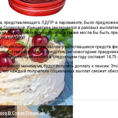
 Стиль И Предпринимательство
, представляющего ЛДПР в парламенте, было предложено
 Голиковой. Инициатива заключается в разовых выплата
на одного члена семьи. Помощь также могла бы быть пре
стема (ОЗДС)
ий документ.
олнительную разовую выплату из оставшихся средств фед
окрытия расходов на предстоящие новогодние праздники.
, что индексация пенсий в следующем году составит 14,75 
житочного минимума, будут получать доплату к пенсии. Э
ет, что каждый получатель социальных выплат сможет обес
ной Стороны Участка
ного В Стиле Пломбир