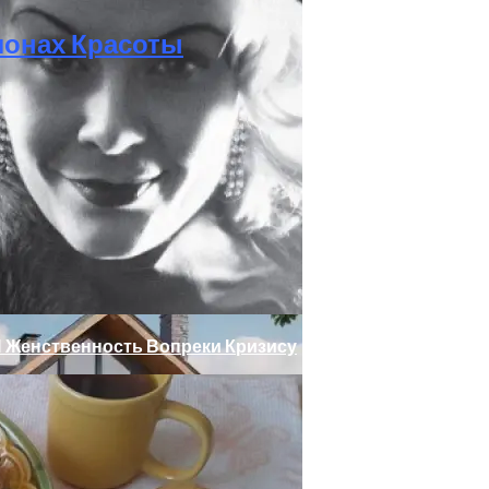
лонах Красоты
ссами Для Комфорта И Удобства
И Женственность Вопреки Кризису