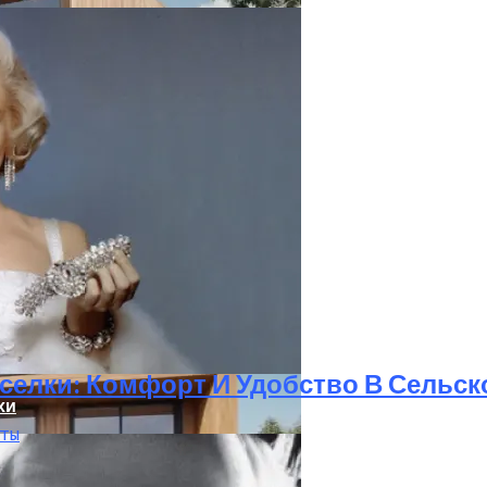
ание Вашего Дома
елки: Комфорт И Удобство В Сельск
хи