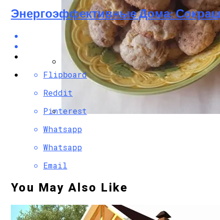
Энергоэффективные Дома: Сокращ
Flipboard
Дом С Оптимальным Распределением В
Reddit
Pinterest
Секреты Домашней Выпечки: Творожное
Whatsapp
Whatsapp
Email
You May Also Like