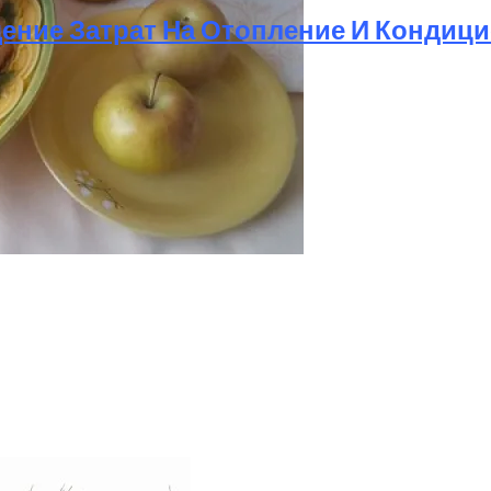
ение Затрат На Отопление И Кондиц
лажных Зон Для Комфорта
 Печенье С Яблоками Для Идеального Чаепития