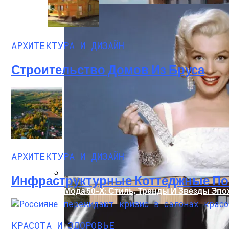
АРХИТЕКТУРА И ДИЗАЙН
Строительство Домов Из Бруса
Оценка Будущих Расходов На Обслужив
АРХИТЕКТУРА И ДИЗАЙН
Инфраструктурные Коттеджные Пос
Мода 50-Х: Стиль, Тренды И Звезды Эпо
КРАСОТА И ЗДОРОВЬЕ