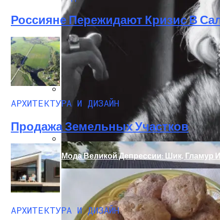
Россияне Пережидают Кризис В Са
АРХИТЕКТУРА И ДИЗАЙН
Дом С Минимальными Инженерными Тра
Продажа Земельных Участков
Мода Великой Депрессии: Шик, Гламур 
АРХИТЕКТУРА И ДИЗАЙН