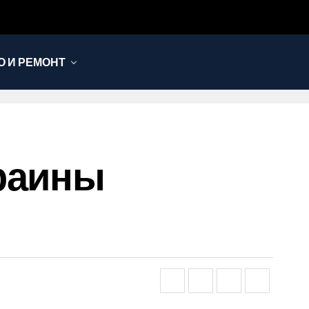
 И РЕМОНТ
краины