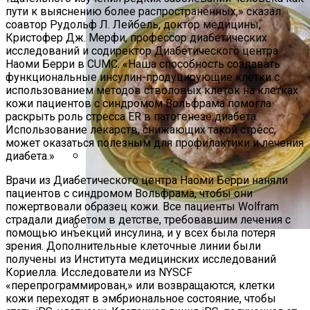
пути к выяснению более распространенных,» сказал
соавтор Рудольф Л. Лейбель, доктор медицины,
Кристофер Дж. Мерфи, профессор диабетических
исследований и содиректор Диабетического центра
Наоми Берри в CUMC. «Наша способность создавать
функциональные инсулин-продуцирующие клетки с
использованием методов стволовых клеток на клетках
кожи пациентов с синдромом Вольфрама помогла
раскрыть роль стресса ER в патогенезе диабета.
Использование лекарств, снижающих такой стресс,
может оказаться полезным для профилактики и лечения
диабета.»
Дом С Оптимальным Распределением
Врачи из Диабетического центра Наоми Берри наняли
Влажных Зон Для Комфорта
пациентов с синдромом Вольфрама, чтобы они
пожертвовали образец кожи. Все пациенты Wolfram
страдали диабетом в детстве, требовавшим лечения с
помощью инъекций инсулина, и у всех была потеря
зрения. Дополнительные клеточные линии были
Секреты Домашней Выпечки:
получены из Института медицинских исследований
Творожное Печенье С Яблоками Для
Кориелла. Исследователи из NYSCF
Идеального Чаепития
«перепрограммирован,» или возвращаются, клетки
кожи переходят в эмбриональное состояние, чтобы