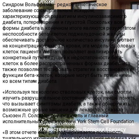
Эпохи
Синдром Вольфрама – редкое генетическое
заболевание со смертельным исходом,
характеризующееся развитием инсулинозависимого
диабета, потерей зрения и глухотой. Поскольку все
формы диабета в конечном итоге являются результатом
неспособности бета-клеток поджелудочной железы
обеспечивать достаточное количество инсулина в ответ
на концентрацию сахара в крови, эта модель стволовых
клеток пациента Wolfram позволяет анализировать
конкретный путь, ведущий к недостаточности бета-
клеток в более распространенных формах диабет. Это
также позволяет тестировать стратегии восстановления
функции бета-клеток, которые могут быть применимы
ко всем типам диабета.
Дом С Минимальными Инженерными
«Используя технологию стволовых клеток, мы смогли
Трассами Для Комфорта И Удобства
изучить разрушительное состояние, чтобы лучше понять,
что вызывает симптомы диабета, а также обнаружить
возможные новые мишени для лекарств,» сказала
Сьюзен Л. Соломон, соучредитель и главный
исполнительный директор New York Stem Cell Foundation.
Мода Великой Депрессии: Шик, Гламур
И Женственность Вопреки Кризису
«В этом отчете еще раз подчеркивается полезность
тщательного изучения редких заболеваний человека как