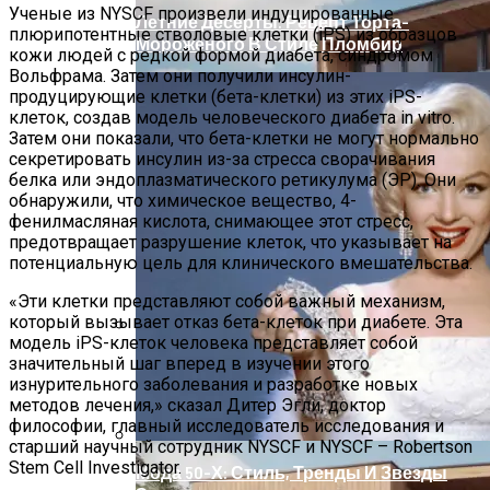
Ученые из NYSCF произвели индуцированные
Летние Десерты: Рецепт Торта-
плюрипотентные стволовые клетки (iPS) из образцов
Мороженого В Стиле Пломбир
кожи людей с редкой формой диабета, синдромом
Вольфрама. Затем они получили инсулин-
продуцирующие клетки (бета-клетки) из этих iPS-
клеток, создав модель человеческого диабета in vitro.
Затем они показали, что бета-клетки не могут нормально
секретировать инсулин из-за стресса сворачивания
белка или эндоплазматического ретикулума (ЭР). Они
обнаружили, что химическое вещество, 4-
фенилмасляная кислота, снимающее этот стресс,
предотвращает разрушение клеток, что указывает на
потенциальную цель для клинического вмешательства.
«Эти клетки представляют собой важный механизм,
который вызывает отказ бета-клеток при диабете. Эта
модель iPS-клеток человека представляет собой
Оценка Будущих Расходов На
значительный шаг вперед в изучении этого
Обслуживание Вашего Дома
изнурительного заболевания и разработке новых
методов лечения,» сказал Дитер Эгли, доктор
философии, главный исследователь исследования и
старший научный сотрудник NYSCF и NYSCF – Robertson
Stem Cell Investigator.
Мода 50-Х: Стиль, Тренды И Звезды