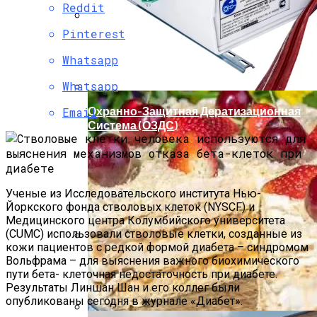
Reddit
Pinterest
Мода Для Бизнес-Леди: Как Совмещать
Стиль И Предпринимательство
Whatsapp
Whatsapp
Охранно-Защитная Дератизационная
Email
Система (ОЗДС)
Ученые из Исследовательского института Нью-
Йоркского фонда стволовых клеток (NYSCF) и
Медицинского центра Колумбийского университета
(CUMC) использовали стволовые клетки, созданные из
кожи пациентов с редкой формой диабета – синдромом
Как Правильно Выбрать Дом Для
Вольфрама – для выяснения важного биохимического
Северной Стороны Участка
пути бета- клеточная недостаточность при диабете.
Результаты Линшан Шан и его коллег были
опубликованы сегодня в журнале «Диабет».