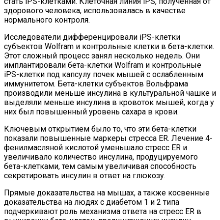
стать iPS-клетками. Клеточная линия iPS, полученная от
здорового человека, использовалась в качестве
нормального контроля.
Исследователи дифференцировали iPS-клетки
субъектов Wolfram и контрольные клетки в бета-клетки.
Этот сложный процесс занял несколько недель. Они
имплантировали бета-клетки Wolfram и контрольные
iPS-клетки под капсулу почек мышей с ослабленным
иммунитетом. Бета-клетки субъектов Вольфрама
производили меньше инсулина в культуральной чашке и
выделяли меньше инсулина в кровоток мышей, когда у
них был повышенный уровень сахара в крови.
Ключевым открытием было то, что эти бета-клетки
показали повышенные маркеры стресса ER. Лечение 4-
фенилмасляной кислотой уменьшало стресс ER и
увеличивало количество инсулина, продуцируемого
бета-клетками, тем самым увеличивая способность
секретировать инсулин в ответ на глюкозу.
Прямые доказательства на мышах, а также косвенные
доказательства на людях с диабетом 1 и 2 типа
подчеркивают роль механизма ответа на стресс ER в