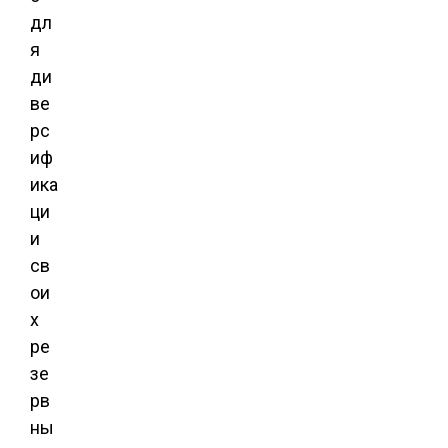
дл
я
ди
ве
рс
иф
ика
ци
и
св
ои
х
ре
зе
рв
ны