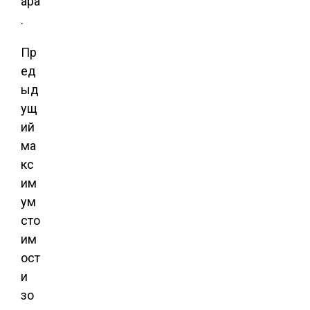
ара
.
Пр
ед
ыд
ущ
ий
ма
кс
им
ум
сто
им
ост
и
зо