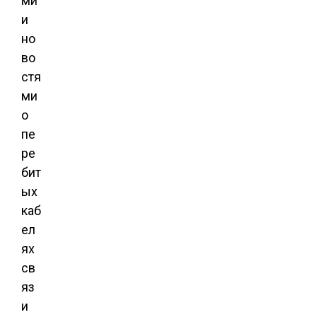
ми
и
но
во
стя
ми
о
пе
ре
бит
ых
каб
ел
ях
св
яз
и