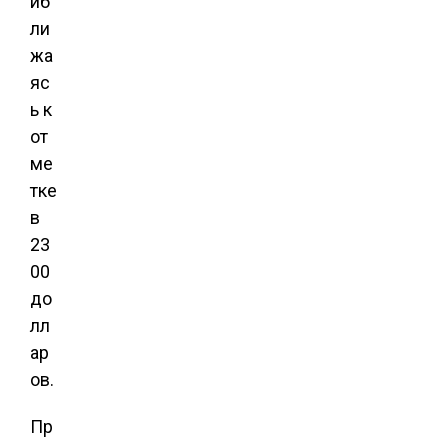
иб
ли
жа
яс
ь к
от
ме
тке
в
23
00
до
лл
ар
ов.
Пр