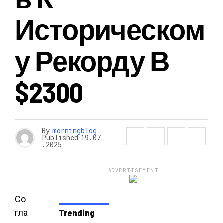
Историческом
У Рекорду В
$2300
By
morningblog
Published
19.07
.2025
ADVERTISEMENT
Со
гла
Trending