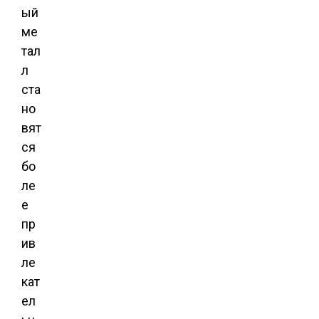
ый
ме
тал
л
ста
но
вят
ся
бо
ле
е
пр
ив
ле
кат
ел