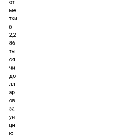
от
ме
тки
в
2,2
86
ты
ся
чи
до
лл
ар
ов
за
ун
ци
ю.