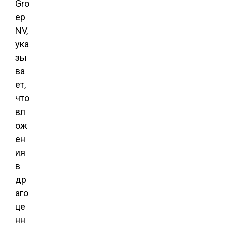
Gro
ep
NV,
ука
зы
ва
ет,
что
вл
ож
ен
ия
в
др
аго
це
нн