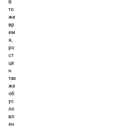
В
то
же
вр
ем
я,
ро
ст
це
н
так
же
об
ус
ло
вл
ен