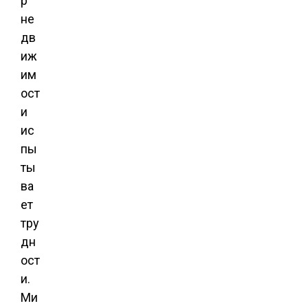
р
не
дв
иж
им
ост
и
ис
пы
ты
ва
ет
тру
дн
ост
и.
Ми