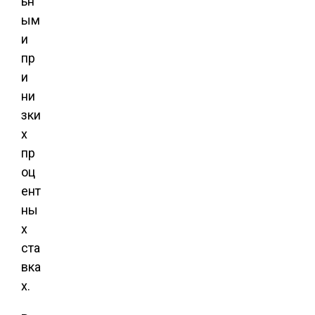
ьн
ым
и
пр
и
ни
зки
х
пр
оц
ент
ны
х
ста
вка
х.