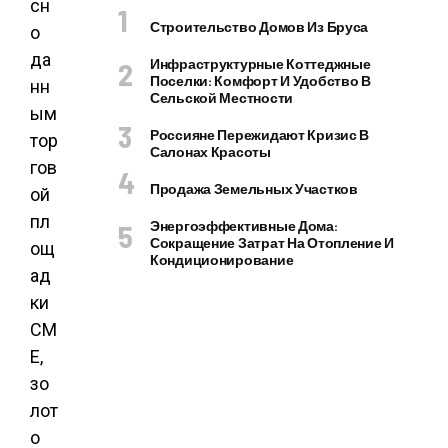
сн
Строительство Домов Из Бруса
о
да
Инфраструктурные Коттеджные
Поселки: Комфорт И Удобство В
нн
Сельской Местности
ым
Россияне Пережидают Кризис В
тор
Салонах Красоты
гов
Продажа Земельных Участков
ой
пл
Энергоэффективные Дома:
Сокращение Затрат На Отопление И
ощ
Кондиционирование
ад
ки
CM
E,
зо
лот
о