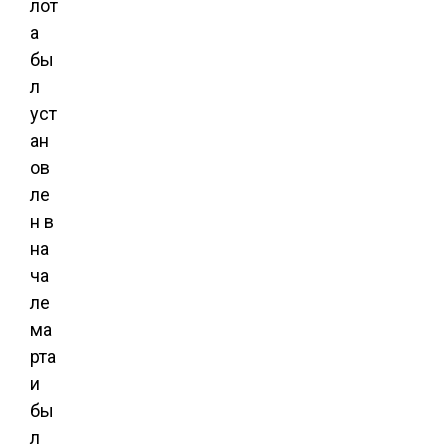
лот
а
бы
л
уст
ан
ов
ле
н в
на
ча
ле
ма
рта
и
бы
л