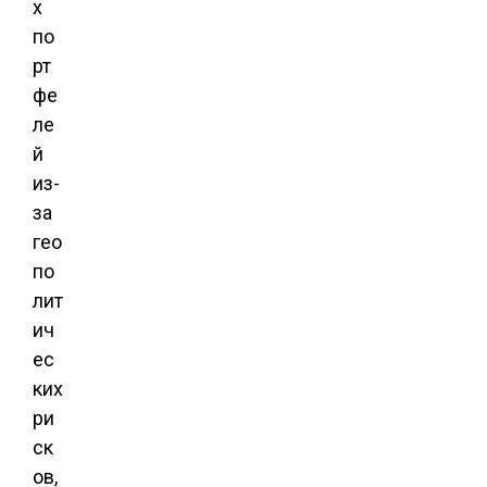
х
по
рт
фе
ле
й
из-
за
гео
по
лит
ич
ес
ких
ри
ск
ов,