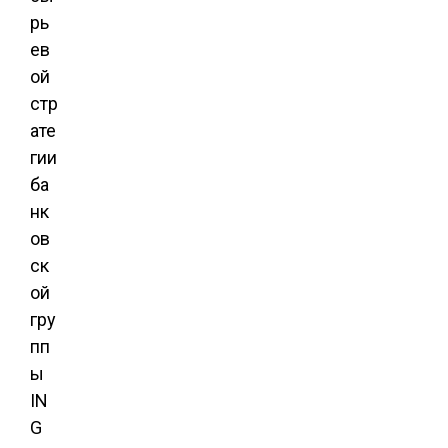
рь
ев
ой
стр
ате
гии
ба
нк
ов
ск
ой
гру
пп
ы
IN
G