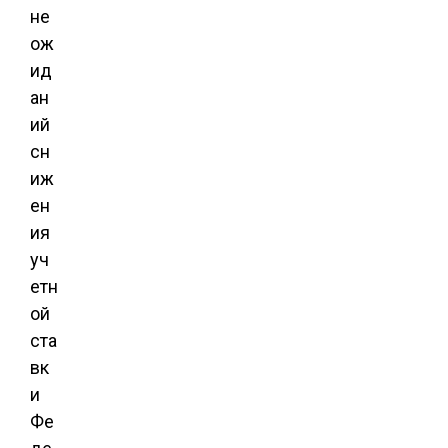
не
ож
ид
ан
ий
сн
иж
ен
ия
уч
етн
ой
ста
вк
и
Фе