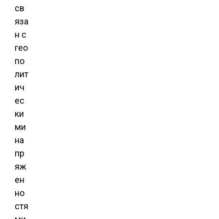
св
яза
н с
гео
по
лит
ич
ес
ки
ми
на
пр
яж
ен
но
стя