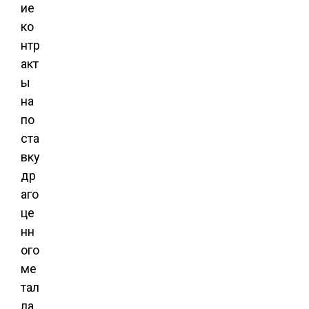
ие
ко
нтр
акт
ы
на
по
ста
вку
др
аго
це
нн
ого
ме
тал
ла