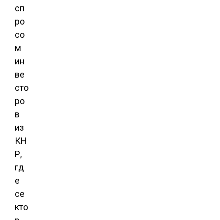
сп
ро
со
м
ин
ве
сто
ро
в
из
КН
Р,
гд
е
се
кто