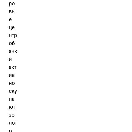
ро
вы
е
це
нтр
об
анк
и
акт
ив
но
ску
па
ют
зо
лот
о