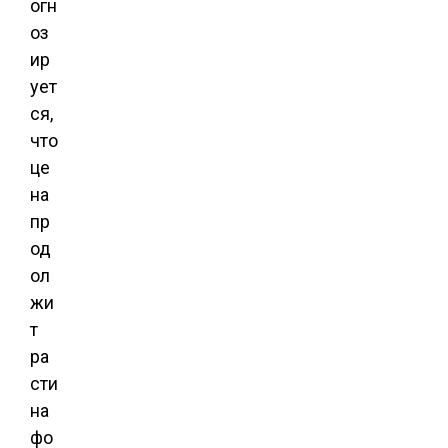
огн
оз
ир
ует
ся,
что
це
на
пр
од
ол
жи
т
ра
сти
на
фо