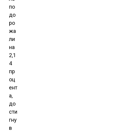
по
до
ро
жа
ли
на
2,1
4
пр
оц
ент
а,
до
сти
гну
в