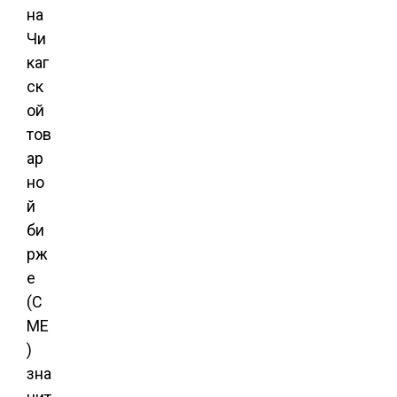
на
Чи
каг
ск
ой
тов
ар
но
й
би
рж
е
(C
ME
)
зна