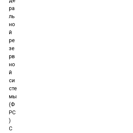
де
ра
ль
но
й
ре
зе
рв
но
й
си
сте
мы
(Ф
РС
)
С