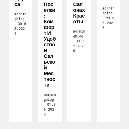
Са
Пос
Сал
mornin
Елки
Онах
gblog
mornin
:
Крас
23.0
gblog
Ком
Оты
5.202
30.0
Фор
6
3.202
mornin
Т И
6
gblog
Удоб
11.1
Ство
2.202
В
5
Сел
Ьско
Й
Мес
Тнос
Ти
mornin
gblog
01.0
6.202
5