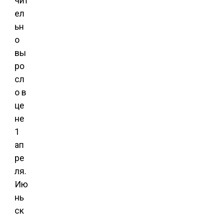
чит
ел
ьн
о
вы
ро
сл
о в
це
не
1
ап
ре
ля.
Ию
нь
ск