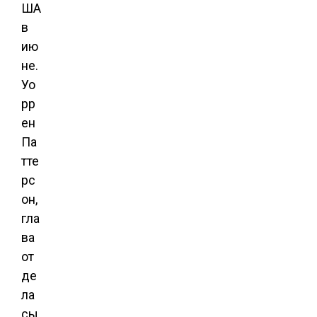
ША
в
ию
не.
Уо
рр
ен
Па
тте
рс
он,
гла
ва
от
де
ла
сы