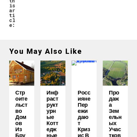
th
is
ar
ti
cl
e:
You May Also Like
Стр
Инф
Росс
Про
Оите
Раст
Ияне
Даж
Льст
Рукт
Пер
А
Во
Урн
Ежи
Зем
Дом
Ые
Даю
Ельн
Ов
Котт
Т
Ых
Из
Едж
Криз
Учас
Бру
Ные
Ис В
Тков