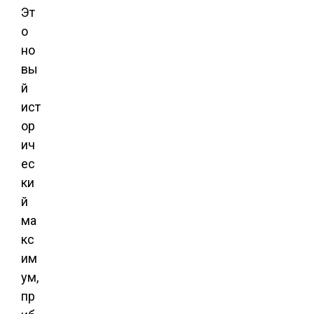
Эт
о
но
вы
й
ист
ор
ич
ес
ки
й
ма
кс
им
ум,
пр