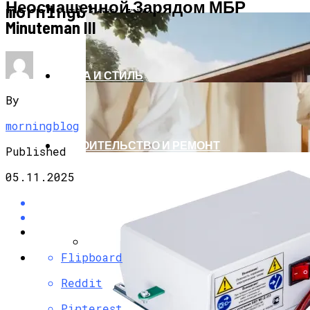
Неоснащенной Зарядом МБР
АРХИТЕКТУРА И ДИЗАЙН
morningblog.ru
Minuteman III
МОДА И СТИЛЬ
By
morningblog
СТРОИТЕЛЬСТВО И РЕМОНТ
Published
05.11.2025
Flipboard
Как Выбрать Дачу Для Сезонного
Проживания Без Ошибок
Reddit
Pinterest