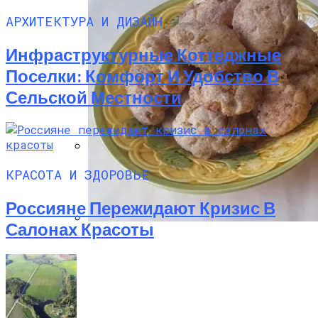
АРХИТЕКТУРА И ДИЗАЙН
Инфраструктурные Коттеджные
Поселки: Комфорт И Удобство В
Сельской Местности
Дом С Оптимальным Распределением
КРАСОТА И ЗДОРОВЬЕ
Влажных Зон Для Комфорта
Россияне Пережидают Кризис В
Салонах Красоты
Секреты Домашней Выпечки:
Творожное Печенье С Яблоками Для
Идеального Чаепития