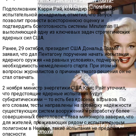
Летние Десерты: Рецепт Торта-
Мороженого В Стиле Пломбир
Подполковник Кэрри Рэй, командир 576-й летно-
испытательной эскадрильи, отметил, что запуск
позволит провести всестороннюю оценку и
подтвердить боеготовность системы Minuteman III,
выполняющей одну из ключевых задач стратегических
ядерных сил США.
Ранее, 29 октября, президент США Дональд Трамп
заявил, что дал Пентагону поручение начать испытания
ядерного оружия «на равных условиях», подчеркнув
необходимость немедленного старта. При этом на
вопросы журналистов о причинах такого решения он не
стал отвечать.
2 ноября министр энергетики США Крис Райт уточнил,
что предстоящие ядерные испытания будут
Оценка Будущих Расходов На
субкритическими — то есть без ядерных взрывов. По
Обслуживание Вашего Дома
его словам, тесты направлены на проверку надёжности
существующих систем вооружений и разработку более
совершенных боеголовок. Глава минэнерго заверил, что
для жителей, проживающих рядом с испытательным
Мода 50-Х: Стиль, Тренды И Звезды
полигоном в Неваде, такие испытания не представляют
Эпохи
опасности.