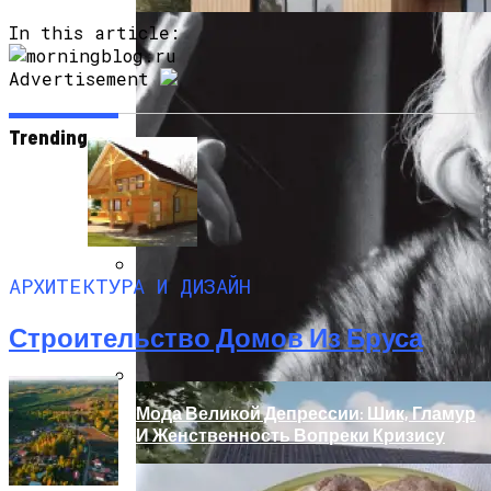
In this article:
Advertisement
Trending
АРХИТЕКТУРА И ДИЗАЙН
Дом С Минимальными Инженерными
Трассами Для Комфорта И Удобства
Строительство Домов Из Бруса
Мода Великой Депрессии: Шик, Гламур
И Женственность Вопреки Кризису