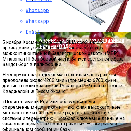
Whatsapp
Мода Для Бизнес-Леди: Как Совмещать
Стиль И Предпринимательство
Whatsapp
Email
Охранно-Защитная Дератизационная
5 ноября Космические силы США сообщили о
Система (ОЗДС)
проведении успешного испытательного пуска
межконтинентальной баллистической ракеты (МБР)
Minuteman III без боевой части. Запуск состоялся с базы
Ванденберг в Калифорнии.
Невооружённая отделяемая головная часть ракеты
преодолела около 4200 миль (примерно 6760 км) и
достигла полигона имени Рональда Рейгана на атолле
Кваджалейн в Тихом океане.
«Полигон имени Рейгана, оборудованный
Как Правильно Выбрать Дом Для
современными датчиками — включая высокоточные
Северной Стороны Участка
метрические и сигнатурные радары, оптические
системы и телеметрию, — собрал ключевые данные на
завершающем этапе полёта ракеты», — говорится в
официальном сообщении базы.