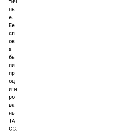
тич
ны
е.
Ее
сл
ов
а
бы
ли
пр
оц
ити
ро
ва
ны
ТА
СС.