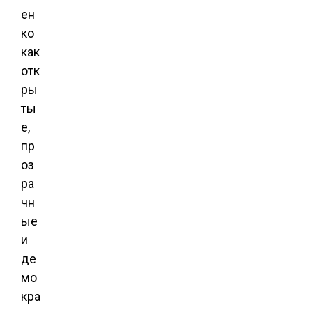
ен
ко
как
отк
ры
ты
е,
пр
оз
ра
чн
ые
и
де
мо
кра