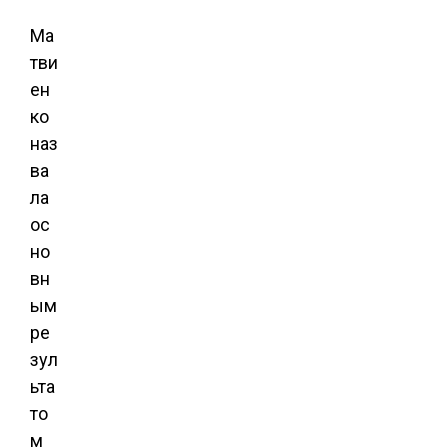
Ма
тви
ен
ко
наз
ва
ла
ос
но
вн
ым
ре
зул
ьта
то
м