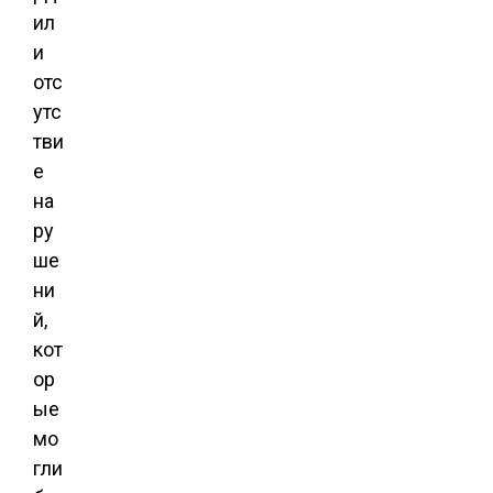
ил
и
отс
утс
тви
е
на
ру
ше
ни
й,
кот
ор
ые
мо
гли