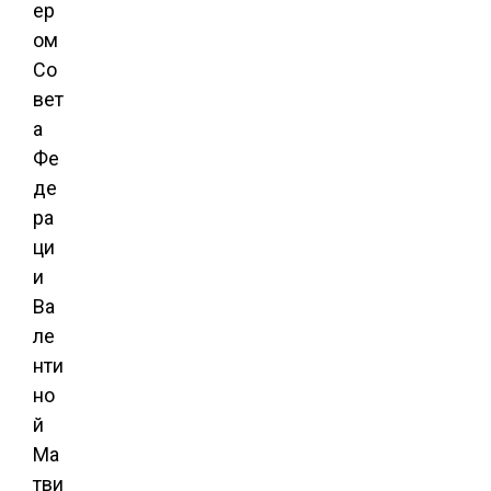
ер
ом
Со
вет
а
Фе
де
ра
ци
и
Ва
ле
нти
но
й
Ма
тви