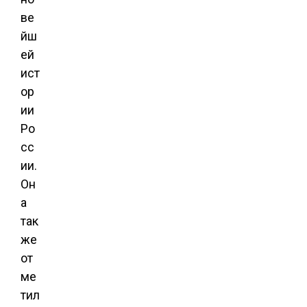
ве
йш
ей
ист
ор
ии
Ро
сс
ии.
Он
а
так
же
от
ме
тил