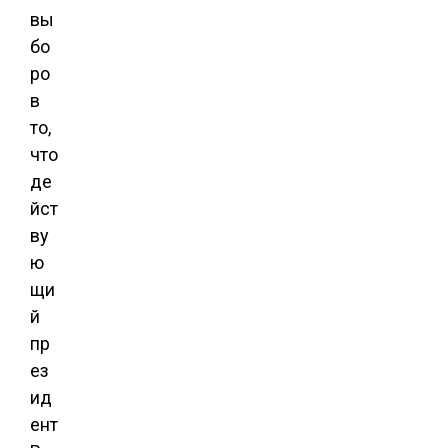
вы
бо
ро
в
то,
что
де
йст
ву
ю
щи
й
пр
ез
ид
ент