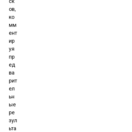
ск
ов,
ко
мм
ент
ир
уя
пр
ед
ва
рит
ел
ьн
ые
ре
зул
ьта