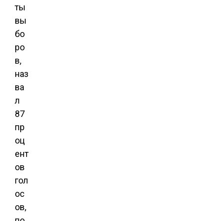
ты
вы
бо
ро
в,
наз
ва
л
87
пр
оц
ент
ов
гол
ос
ов,
по