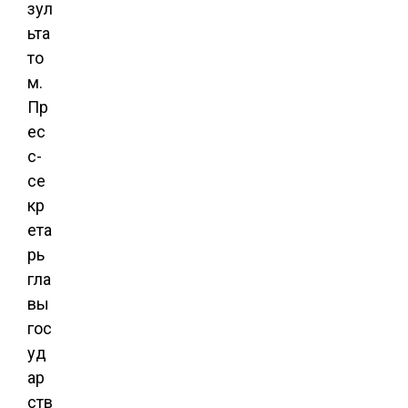
зул
ьта
то
м.
Пр
ес
с-
се
кр
ета
рь
гла
вы
гос
уд
ар
ств