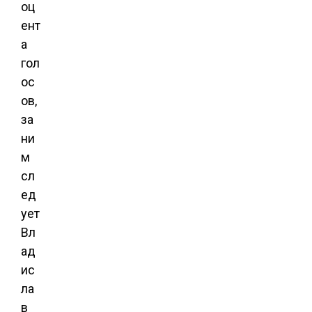
оц
ент
а
гол
ос
ов,
за
ни
м
сл
ед
ует
Вл
ад
ис
ла
в