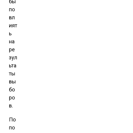
бы
по
вл
ият
ь
на
ре
зул
ьта
ты
вы
бо
ро
в.
По
по