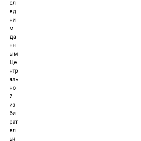
сл
ед
ни
м
да
нн
ым
Це
нтр
аль
но
й
из
би
рат
ел
ьн