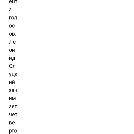
ент
а
гол
ос
ов.
Ле
он
ид
Сл
уцк
ий
зан
им
ает
чет
ве
рто