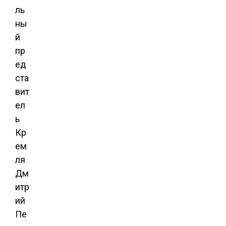
ль
ны
й
пр
ед
ста
вит
ел
ь
Кр
ем
ля
Дм
итр
ий
Пе