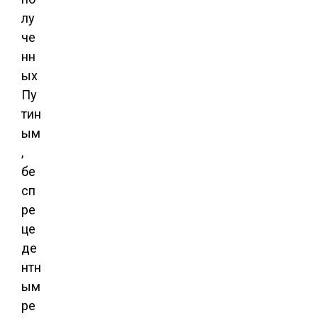
лу
че
нн
ых
Пу
тин
ым
,
бе
сп
ре
це
де
нтн
ым
ре