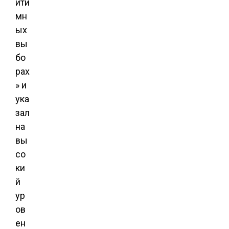
ити
мн
ых
вы
бо
рах
» и
ука
зал
на
вы
со
ки
й
ур
ов
ен