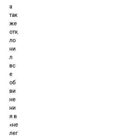
а
так
же
отк
ло
ни
л
вс
е
об
ви
не
ни
я в
«не
лег