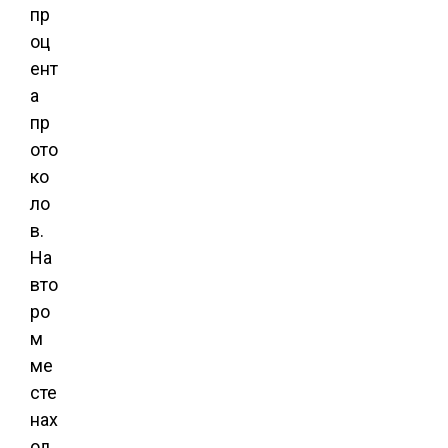
пр
оц
ент
а
пр
ото
ко
ло
в.
На
вто
ро
м
ме
сте
нах
од