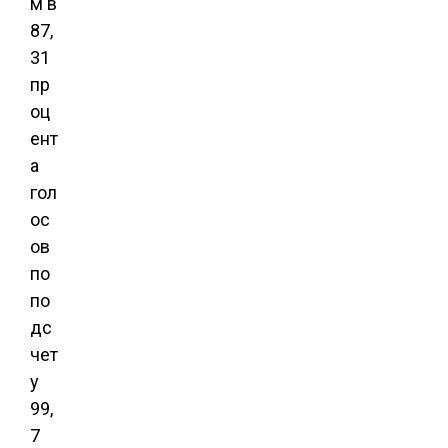
м в
87,
31
пр
оц
ент
а
гол
ос
ов
по
по
дс
чет
у
99,
7