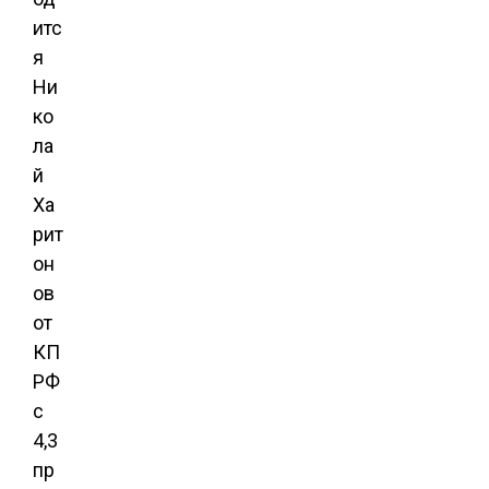
итс
я
Ни
ко
ла
й
Ха
рит
он
ов
от
КП
РФ
с
4,3
пр