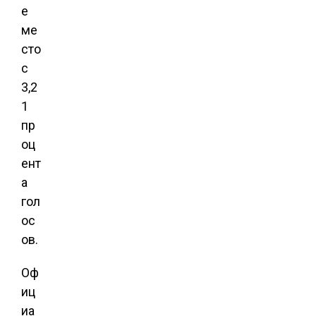
е
ме
сто
с
3,2
1
пр
оц
ент
а
гол
ос
ов.
Оф
иц
иа