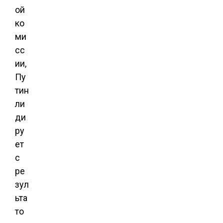
ой
ко
ми
сс
ии,
Пу
тин
ли
ди
ру
ет
с
ре
зул
ьта
то