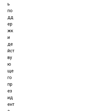
ь
по
дд
ер
жк
и
де
йст
ву
ю
ще
го
пр
ез
ид
ент
а.