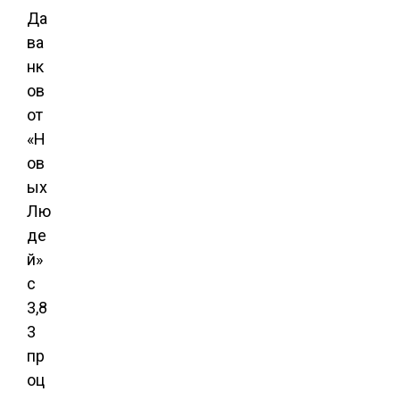
Да
ва
нк
ов
от
«Н
ов
ых
Лю
де
й»
с
3,8
3
пр
оц