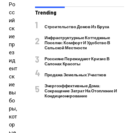
Ро
сс
Trending
ий
Строительство Домов Из Бруса
ск
ие
Инфраструктурные Коттеджные
Поселки: Комфорт И Удобство В
пр
Сельской Местности
ез
Россияне Пережидают Кризис В
ид
Салонах Красоты
ент
Продажа Земельных Участков
ск
ие
Энергоэффективные Дома:
Сокращение Затрат На Отопление И
вы
Кондиционирование
бо
ры,
кот
ор
ые