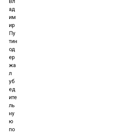
Вл
ад
им
ир
Пу
тин
од
ер
жа
л
уб
ед
ите
ль
ну
ю
по