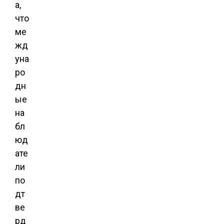
а,
что
ме
жд
уна
ро
дн
ые
на
бл
юд
ате
ли
по
дт
ве
рд