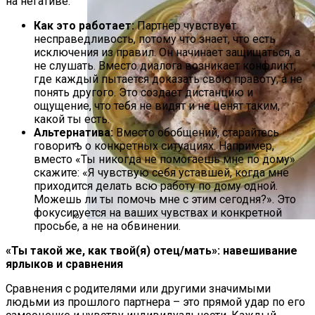
на негативе.
Как это работает:
Партнер чувствует
несправедливость, потому что знает, что есть
исключения из правил. Он начинает защищаться, а
не слушать. Вместо диалога возникает конфликт,
где каждый пытается доказать свою правоту, а не
понять другого. Это создает дистанцию и
ощущение, что тебя не видят и не ценят таким,
какой ты есть.
Альтернатива:
Вместо обобщений, старайтесь
говорить о конкретных ситуациях. Например,
вместо «Ты никогда не помогаешь мне по дому»
Дом С Оптимальным Распределением
скажите: «Я чувствую себя уставшей, когда мне
Влажных Зон Для Комфорта
приходится делать всю работу по дому одной.
Можешь ли ты помочь мне с этим сегодня?». Это
фокусируется на ваших чувствах и конкретной
просьбе, а не на обвинении.
Секреты Домашней Выпечки:
«Ты такой же, как твой(я) отец/мать»: навешивание
Творожное Печенье С Яблоками Для
ярлыков и сравнения
Идеального Чаепития
Сравнения с родителями или другими значимыми
людьми из прошлого партнера – это прямой удар по его