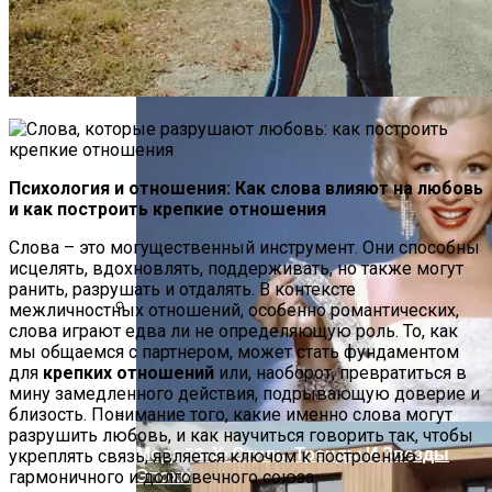
Летние Десерты: Рецепт Торта-
Мороженого В Стиле Пломбир
Психология и отношения: Как слова влияют на любовь
и как построить крепкие отношения
Слова – это могущественный инструмент. Они способны
исцелять, вдохновлять, поддерживать, но также могут
ранить, разрушать и отдалять. В контексте
межличностных отношений, особенно романтических,
слова играют едва ли не определяющую роль. То, как
Оценка Будущих Расходов На
мы общаемся с партнером, может стать фундаментом
Обслуживание Вашего Дома
для
крепких отношений
или, наоборот, превратиться в
мину замедленного действия, подрывающую доверие и
близость. Понимание того, какие именно слова могут
разрушить любовь, и как научиться говорить так, чтобы
Мода 50-Х: Стиль, Тренды И Звезды
укреплять связь, является ключом к построению
Эпохи
гармоничного и долговечного союза.