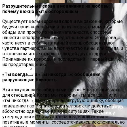
Разрушительные слова и их влияние на любовь:
почему важно быть осторожным
Существует целый арсенал слов и выражений, которые,
будучи произнесенными в пылу ссоры, в моменты
обиды или просто по невнимательности, способны
нанести непоправимый вред отношениям. Эти слова
часто несут в себе негативный заряд, обесценивают
чувства партнера, вызывают чувство вины или стыда, и
в конечном итоге отдаляют людей друг от друга.
Понимание их природы и последствий – первый шаг к
их предотвращению.
«Ты всегда…» и «Ты никогда…»: обобщения,
Дом С Минимальными Инженерными
разрушающие близость
Трассами Для Комфорта И Удобства
Эти кажущиеся безобидными фразы – настоящие яды
для отношений. Когда мы говорим «ты всегда…» или
«ты никогда…», мы совершаем грубую ошибку, обобщая
поведение партнера. Ни один человек не действует
Мода Великой Депрессии: Шик, Гламур
абсолютно одинаково во всех ситуациях. Такие
И Женственность Вопреки Кризису
утверждения игнорируют нюансы, исключения и
позитивные моменты, сосредотачиваясь исключительно