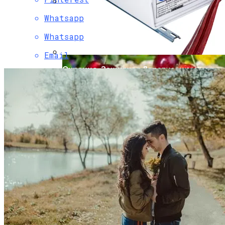
Whatsapp
Мода Для Бизнес-Леди: Как Совмещать
Стиль И Предпринимательство
Whatsapp
Email
Охранно-Защитная Дератизационная
Система (ОЗДС)
Как Правильно Выбрать Дом Для
Северной Стороны Участка