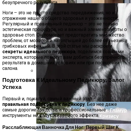
Ноги – это не просто средство передвижения, но и
отражение нашего общего здоровья и ухоженности.
Регулярный и правильный педикюр – это не только
эстетическая процедура, но и важный элемент заботы о
здоровье стоп. Он помогает предотвратить множество
проблем, от мозолей и натоптышей до более серьезных
грибковых инфекций. В этой статье мы раскроем
секреты идеального педикюра
, поделимся советами
эксперта, которые помогут вам добиться безупречного
результата в домашних условиях или при посещении
салона.
Подготовка К Идеальному Педикюру: Залог
Дом С Минимальными Инженерными
Успеха
Трассами Для Комфорта И Удобства
Первый и, пожалуй, самый важный этап – это
правильная подготовка к педикюру
. Без нее даже
самые дорогие средства и профессиональные
Мода Великой Депрессии: Шик, Гламур
инструменты не дадут желаемого эффекта.
И Женственность Вопреки Кризису
Расслабляющая Ванночка Для Ног: Первый Шаг К