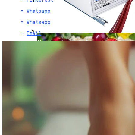
Whatsapp
Мода Для Бизнес-Леди: Как Совмещать
Стиль И Предпринимательство
Whatsapp
Email
Охранно-Защитная Дератизационная
Система (ОЗДС)
Как Правильно Выбрать Дом Для
Северной Стороны Участка