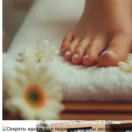
Летние Десерты: Рецепт Торта-
Мороженого В Стиле Пломбир
Оценка Будущих Расходов На
Обслуживание Вашего Дома
Мода 50-Х: Стиль, Тренды И Звезды
Эпохи