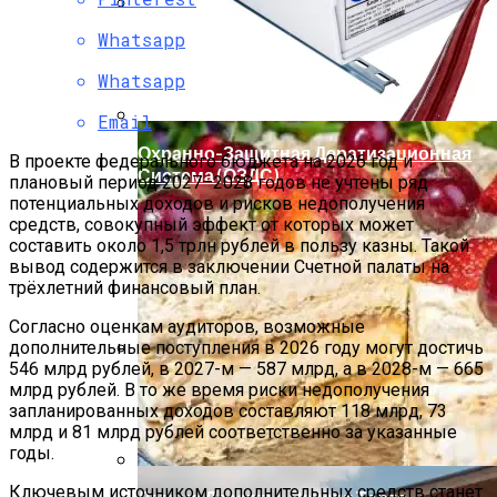
Whatsapp
Мода Для Бизнес-Леди: Как Совмещать
Стиль И Предпринимательство
Whatsapp
Email
Охранно-Защитная Дератизационная
В проекте федерального бюджета на 2026 год и
Система (ОЗДС)
плановый период 2027–2028 годов не учтены ряд
потенциальных доходов и рисков недополучения
средств, совокупный эффект от которых может
составить около 1,5 трлн рублей в пользу казны. Такой
вывод содержится в заключении Счетной палаты на
трёхлетний финансовый план.
Согласно оценкам аудиторов, возможные
дополнительные поступления в 2026 году могут достичь
546 млрд рублей, в 2027-м — 587 млрд, а в 2028-м — 665
Как Правильно Выбрать Дом Для
млрд рублей. В то же время риски недополучения
Северной Стороны Участка
запланированных доходов составляют 118 млрд, 73
млрд и 81 млрд рублей соответственно за указанные
годы.
Ключевым источником дополнительных средств станет