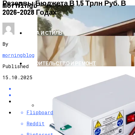
Резервы Бюджета В 1,5 Трлн Руб. В
АРХИТЕКТУРА И ДИЗАЙН
morningblog.ru
2026-2028 Годах
МОДА И СТИЛЬ
By
morningblog
СТРОИТЕЛЬСТВО И РЕМОНТ
Published
15.10.2025
Flipboard
Как Выбрать Дачу Для Сезонного
Проживания Без Ошибок
Reddit
Pinterest