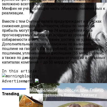
заложено всего 5 млрд. Аудиторы указывают, что
Минфин не учёл большую часть объектов, намеченных к
реализации.
Вместе с тем Счетная палата предупреждает и о рисках
снижения доходов. В частности, сборы по налогу на
прибыль могут оказаться на 74 млрд рублей ниже
прогнозируемых — бюджет исходит из уровня
собираемости в 99%, чего ранее достичь не удавалось.
Дополнительные потери возможны по вывозной
пошлине на газ (до 68 млрд рублей), по таможенным
пошлинам, уплачиваемым физлицами (55 млрд рублей),
а также по дивидендам и доходам от участий в уставных
капиталах компаний — до 50 млрд рублей.
Дом С Минимальными Инженерными
In this article:
Трассами Для Комфорта И Удобства
Advertisement
Мода Великой Депрессии: Шик, Гламур
Trending
И Женственность Вопреки Кризису