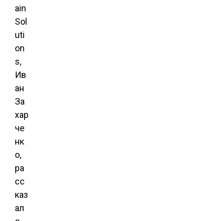
ain
Sol
uti
on
s,
Ив
ан
За
хар
че
нк
о,
ра
сс
каз
ал