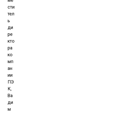
ме
сти
тел
ь
ди
ре
кто
ра
ко
мп
ан
ии
ПЭ
К,
Ва
ди
м