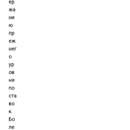
ер
жа
ни
ю
пр
еж
нег
о
ур
ов
ня
по
ста
во
к.
Бо
ле