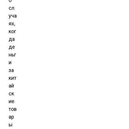
о
сл
уча
ях,
ког
да
де
ньг
и
за
кит
ай
ск
ие
тов
ар
ы