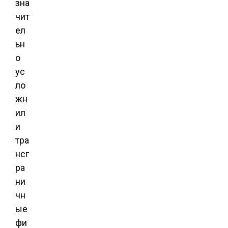
зна
чит
ел
ьн
о
ус
ло
жн
ил
и
тра
нсг
ра
ни
чн
ые
фи