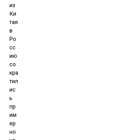
из
Ки
тая
в
Ро
сс
ию
со
кра
тил
ис
ь
пр
им
ер
но