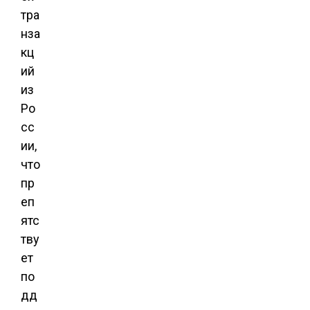
тра
нза
кц
ий
из
Ро
сс
ии,
что
пр
еп
ятс
тву
ет
по
дд