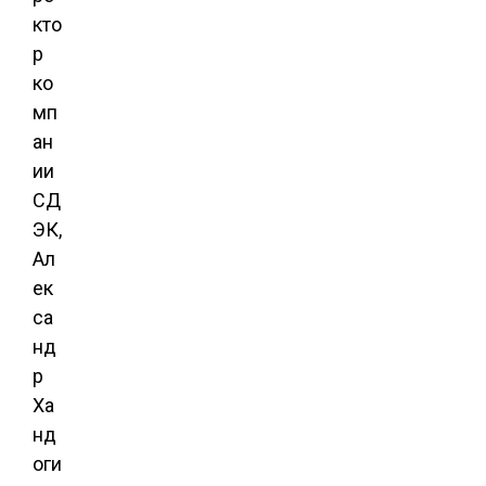
кто
р
ко
мп
ан
ии
СД
ЭК,
Ал
ек
са
нд
р
Ха
нд
оги