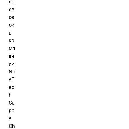
ер
ев
оз
ок
в
ко
мп
ан
ии
No
yT
ec
h
Su
ppl
y
Ch