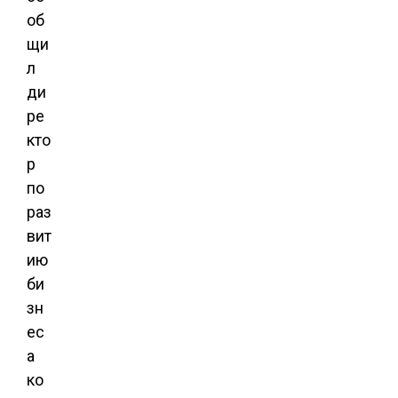
об
щи
л
ди
ре
кто
р
по
раз
вит
ию
би
зн
ес
а
ко