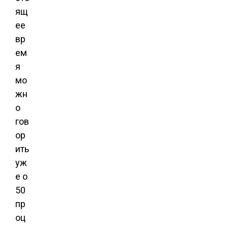
ящ
ее
вр
ем
я
мо
жн
о
гов
ор
ить
уж
е о
50
пр
оц