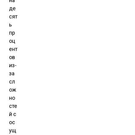
на
де
сят
ь
пр
оц
ент
ов
из-
за
сл
ож
но
сте
й с
ос
ущ