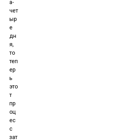
а-
чет
ыр
е
дн
я,
то
теп
ер
ь
это
т
пр
оц
ес
с
зат