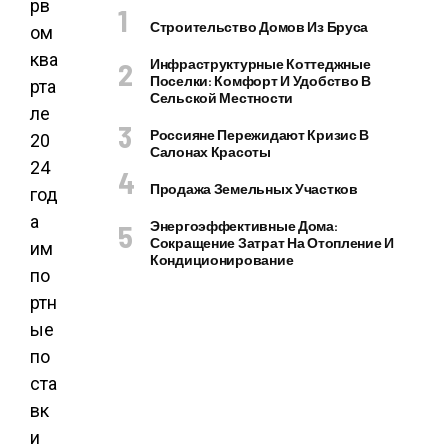
рв
Строительство Домов Из Бруса
ом
ква
Инфраструктурные Коттеджные
Поселки: Комфорт И Удобство В
рта
Сельской Местности
ле
Россияне Пережидают Кризис В
20
Салонах Красоты
24
Продажа Земельных Участков
год
а
Энергоэффективные Дома:
Сокращение Затрат На Отопление И
им
Кондиционирование
по
ртн
ые
по
ста
вк
и