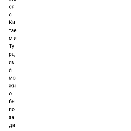
ся
с
Ки
тае
м и
Ту
рц
ие
й
мо
жн
о
бы
ло
за
дв