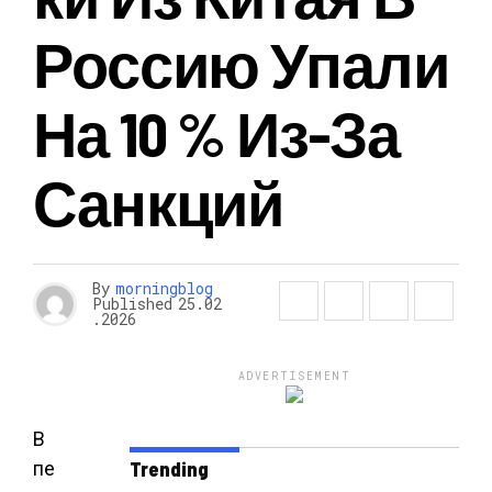
Россию Упали
На 10 % Из-За
Санкций
By
morningblog
Published
25.02
.2026
ADVERTISEMENT
В
пе
Trending