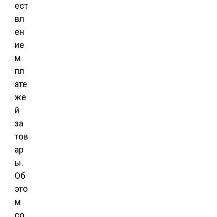
ест
вл
ен
ие
м
пл
ате
же
й
за
тов
ар
ы.
Об
это
м
со