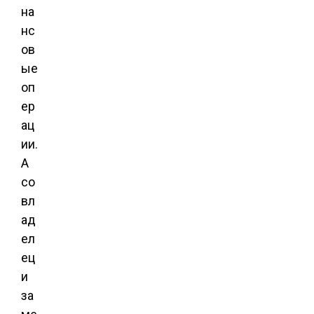
на
нс
ов
ые
оп
ер
ац
ии.
А
со
вл
ад
ел
ец
и
за