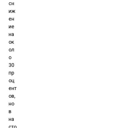
сн
иж
ен
ие
на
ок
ол
о
30
пр
оц
ент
ов,
но
в
на
сто