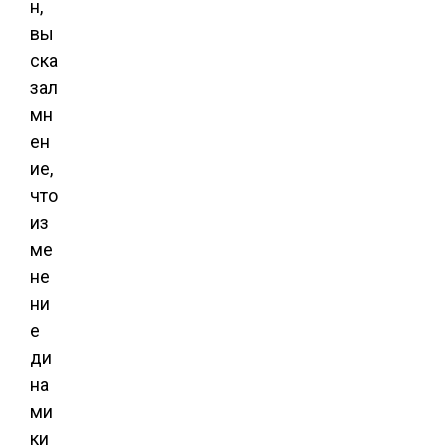
н,
вы
ска
зал
мн
ен
ие,
что
из
ме
не
ни
е
ди
на
ми
ки