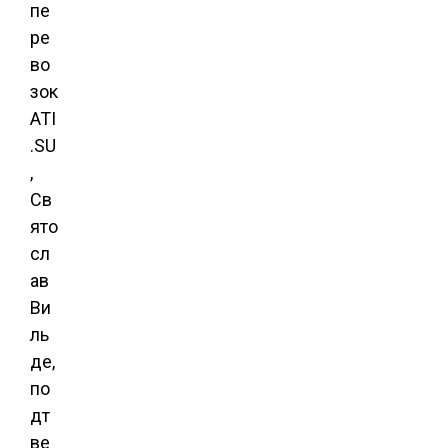
пе
ре
во
зок
ATI
.SU
,
Св
ято
сл
ав
Ви
ль
де,
по
дт
ве