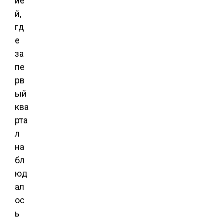
ие
й,
гд
е
за
пе
рв
ый
ква
рта
л
на
бл
юд
ал
ос
ь