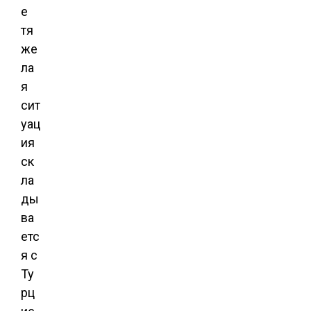
е
тя
же
ла
я
сит
уац
ия
ск
ла
ды
ва
етс
я с
Ту
рц