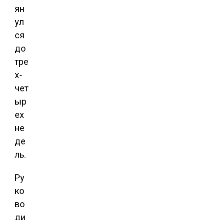
ян
ул
ся
до
тре
х-
чет
ыр
ех
не
де
ль.
Ру
ко
во
ди