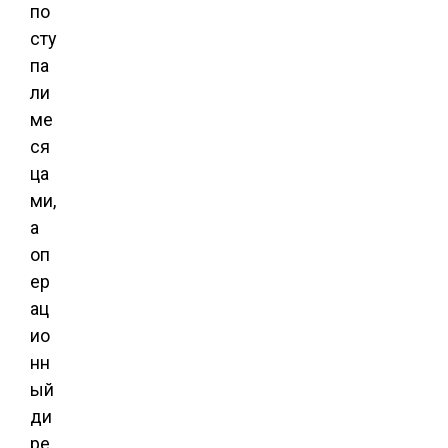
по
сту
па
ли
ме
ся
ца
ми,
а
оп
ер
ац
ио
нн
ый
ди
ре