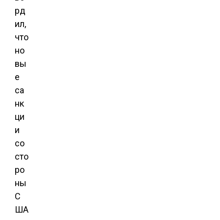
рд
ил,
что
но
вы
е
са
нк
ци
и
со
сто
ро
ны
С
ША