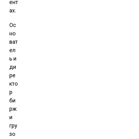
ент
ах.
Ос
но
ват
ел
ь и
ди
ре
кто
р
би
рж
и
гру
зо