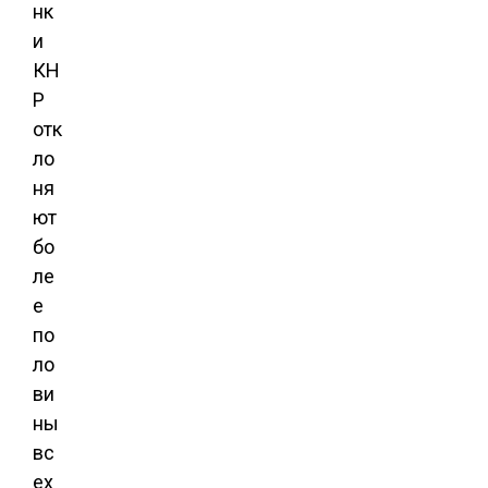
нк
и
КН
Р
отк
ло
ня
ют
бо
ле
е
по
ло
ви
ны
вс
ех