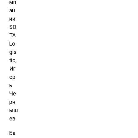
мп
ан
ии
SO
TA
Lo
gis
tic,
Иг
ор
ь
Че
рн
ыш
ев.
Ба