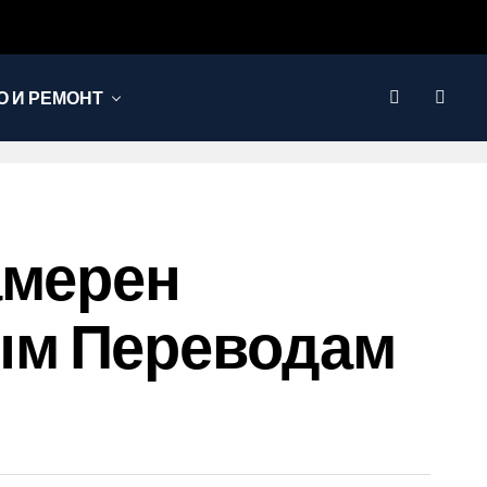
 И РЕМОНТ
амерен
ым Переводам