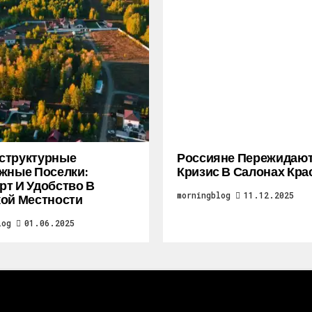
структурные
Россияне Пережидаю
жные Поселки:
Кризис В Салонах Кра
т И Удобство В
morningblog
11.12.2025
ой Местности
log
01.06.2025