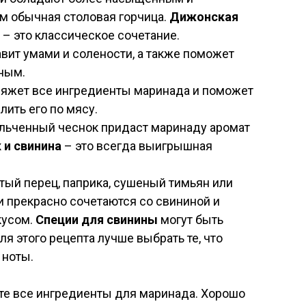
м обычная столовая горчица.
Дижонская
– это классическое сочетание.
вит умами и солености, а также поможет
ным.
яжет все ингредиенты маринада и поможет
ить его по мясу.
ьченный чеснок придаст маринаду аромат
 и свинина
– это всегда выигрышная
ый перец, паприка, сушеный тимьян или
и прекрасно сочетаются со свининой и
кусом.
Специи для свинины
могут быть
я этого рецепта лучше выбрать те, что
 ноты.
те все ингредиенты для маринада. Хорошо