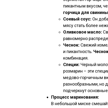
пикантным вкусом, че
горчица для свинины
Соевый соус:
Он доба
мясу стать более неж
Оливковое масло:
Св
равномерно распредел
Чеснок:
Свежий измел
и пикантность.
Чеснок
комбинация.
Специи:
Черный молот
розмарин – эти специ
медово-горчичным в
разнообразными, но дл
подчеркнут основные
Процесс маринования:
В небольшой миске смешай