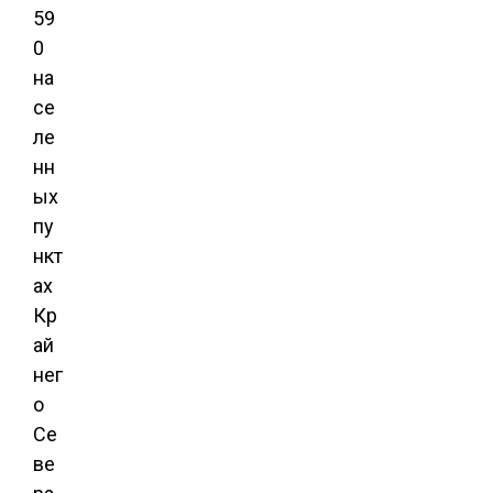
59
0
на
се
ле
нн
ых
пу
нкт
ах
Кр
ай
нег
о
Се
ве