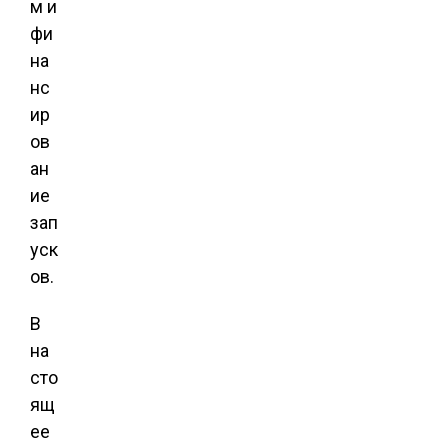
м и
фи
на
нс
ир
ов
ан
ие
зап
уск
ов.
В
на
сто
ящ
ее