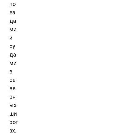
по
ез
да
ми
и
су
да
ми
в
се
ве
рн
ых
ши
рот
ах.