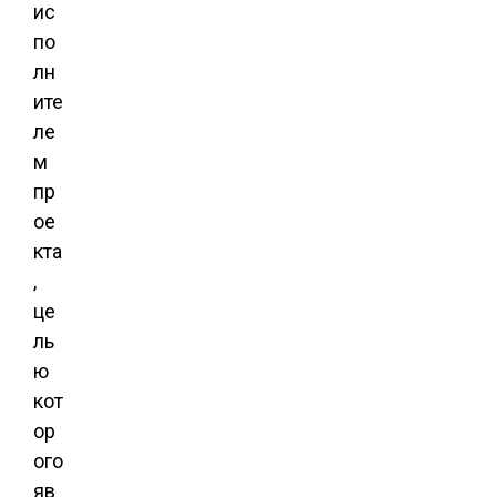
ис
по
лн
ите
ле
м
пр
ое
кта
,
це
ль
ю
кот
ор
ого
яв