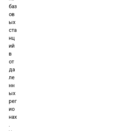
баз
ов
ых
ста
нц
ий
в
от
да
ле
нн
ых
рег
ио
нах
.