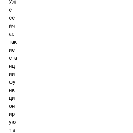
Уж
е
се
йч
ас
так
ие
ста
нц
ии
фу
нк
ци
он
ир
ую
т в