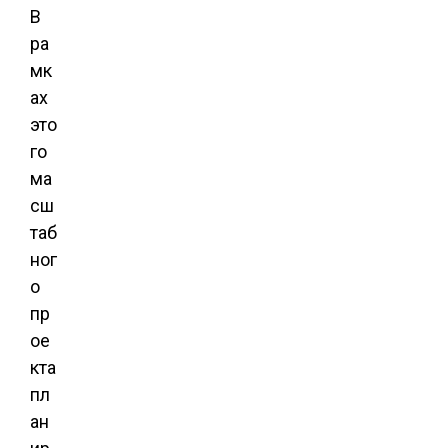
В
ра
мк
ах
это
го
ма
сш
таб
ног
о
пр
ое
кта
пл
ан