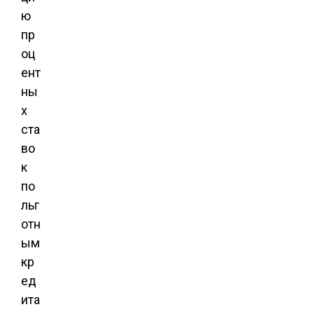
ю
пр
оц
ент
ны
х
ста
во
к
по
льг
отн
ым
кр
ед
ита