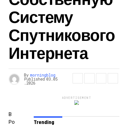
Систему
Спутникового
Интернета
By
morningblog
Published
03.05
.2026
ADVERTISEMENT
В
Ро
Trending