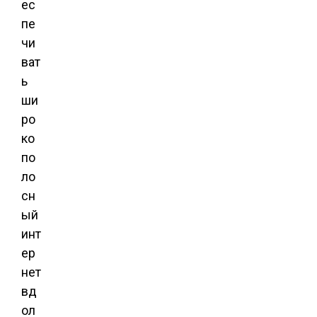
ес
пе
чи
ват
ь
ши
ро
ко
по
ло
сн
ый
инт
ер
нет
вд
ол