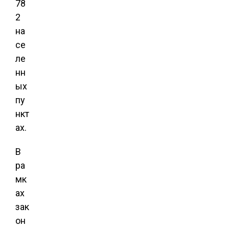
78
2
на
се
ле
нн
ых
пу
нкт
ах.
В
ра
мк
ах
зак
он