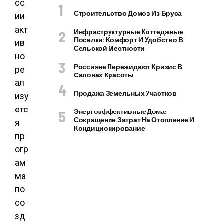
сс
Строительство Домов Из Бруса
ии
акт
Инфраструктурные Коттеджные
Поселки: Комфорт И Удобство В
ив
Сельской Местности
но
Россияне Пережидают Кризис В
ре
Салонах Красоты
ал
Продажа Земельных Участков
изу
етс
Энергоэффективные Дома:
Сокращение Затрат На Отопление И
я
Кондиционирование
пр
огр
ам
ма
по
со
зд