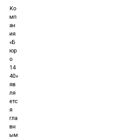
Ко
мп
ан
ия
«Б
юр
о
14
40»
яв
ля
етс
я
гла
вн
ым