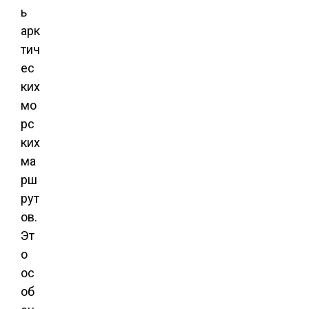
ь
арк
тич
ес
ких
мо
рс
ких
ма
рш
рут
ов.
Эт
о
ос
об