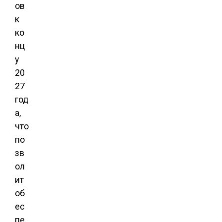
ов
к
ко
нц
у
20
27
год
а,
что
по
зв
ол
ит
об
ес
пе