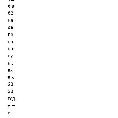
е в
82
на
се
ле
нн
ых
пу
нкт
ах,
а к
20
30
год
у —
в