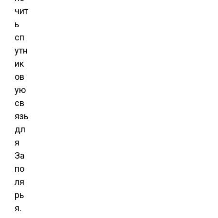
чит
ь
сп
утн
ик
ов
ую
св
язь
дл
я
За
по
ля
рь
я.