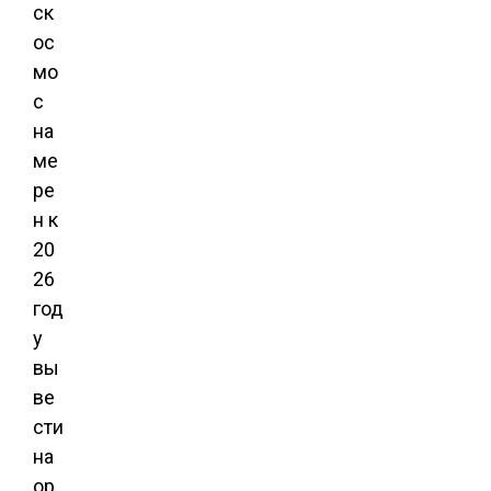
ск
ос
мо
с
на
ме
ре
н к
20
26
год
у
вы
ве
сти
на
ор