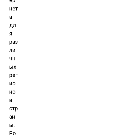
ер
нет
а
дл
я
раз
ли
чн
ых
рег
ио
но
в
стр
ан
ы.
Ро