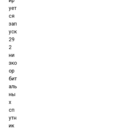
ир
ует
ся
зап
уск
29
2
ни
зко
ор
бит
аль
ны
х
сп
утн
ик