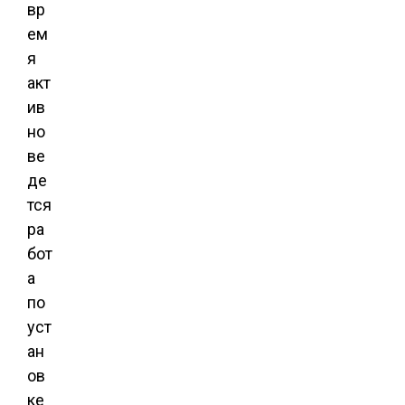
вр
ем
я
акт
ив
но
ве
де
тся
ра
бот
а
по
уст
ан
ов
ке