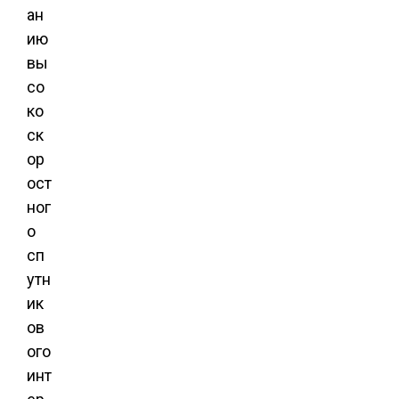
ан
ию
вы
со
ко
ск
ор
ост
ног
о
сп
утн
ик
ов
ого
инт