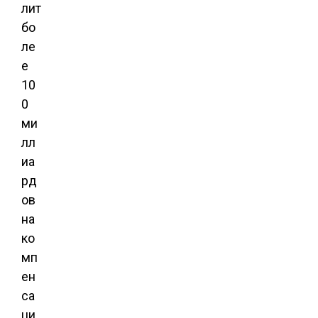
лит
бо
ле
е
10
0
ми
лл
иа
рд
ов
на
ко
мп
ен
са
ци