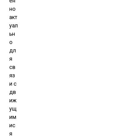
ен
но
акт
уал
ьн
о
дл
я
св
яз
и с
дв
иж
ущ
им
ис
я