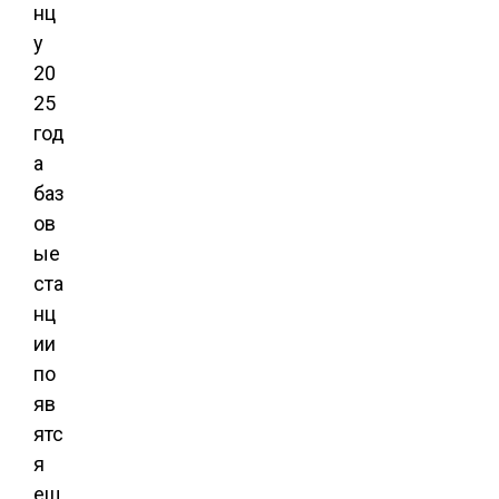
нц
у
20
25
год
а
баз
ов
ые
ста
нц
ии
по
яв
ятс
я
ещ