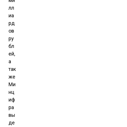
ми
лл
иа
рд
ов
ру
бл
ей,
а
так
же
Ми
нц
иф
ра
вы
де