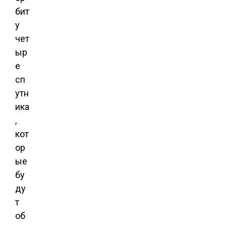
бит
у
чет
ыр
е
сп
утн
ика
,
кот
ор
ые
бу
ду
т
об