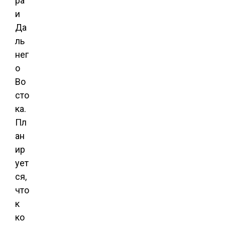
ра
и
Да
ль
нег
о
Во
сто
ка.
Пл
ан
ир
ует
ся,
что
к
ко