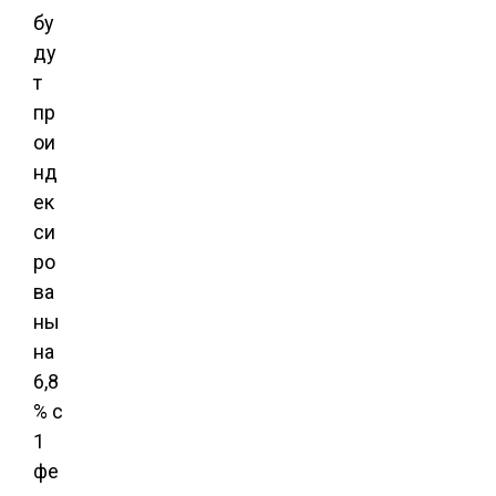
бу
ду
т
пр
ои
нд
ек
си
ро
ва
ны
на
6,8
%
с
1
фе