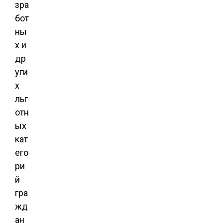
зра
бот
ны
х и
др
уги
х
льг
отн
ых
кат
его
ри
й
гра
жд
ан