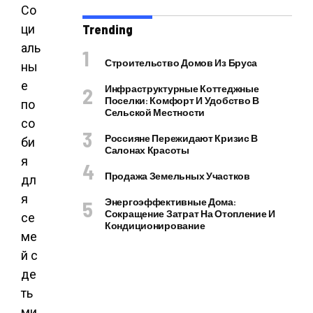
Со
ци
Trending
аль
Строительство Домов Из Бруса
ны
е
Инфраструктурные Коттеджные
Поселки: Комфорт И Удобство В
по
Сельской Местности
со
Россияне Пережидают Кризис В
би
Салонах Красоты
я
Продажа Земельных Участков
дл
я
Энергоэффективные Дома:
Сокращение Затрат На Отопление И
се
Кондиционирование
ме
й с
де
ть
ми,