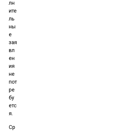
лн
ите
ль
ны
е
зая
вл
ен
ия
не
пот
ре
бу
етс
я.
Ср