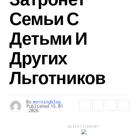
Семьи С
Детьми И
Других
Льготников
By
morningblog
Published
15.01
.2026
ADVERTISEMENT