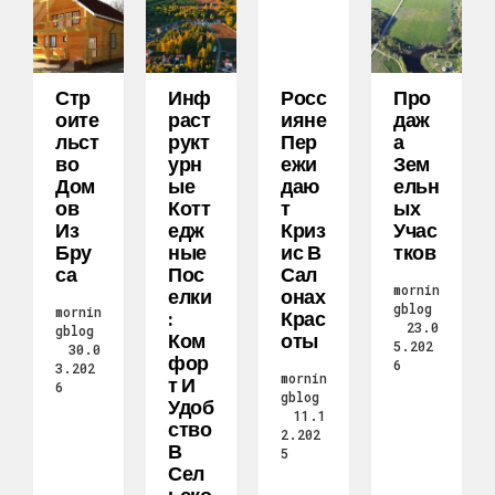
Стр
Инф
Росс
Про
Оите
Раст
Ияне
Даж
Льст
Рукт
Пер
А
Во
Урн
Ежи
Зем
Дом
Ые
Даю
Ельн
Ов
Котт
Т
Ых
Из
Едж
Криз
Учас
Бру
Ные
Ис В
Тков
Са
Пос
Сал
mornin
Елки
Онах
gblog
mornin
:
Крас
23.0
gblog
Ком
Оты
5.202
30.0
Фор
6
3.202
mornin
Т И
6
gblog
Удоб
11.1
Ство
2.202
В
5
Сел