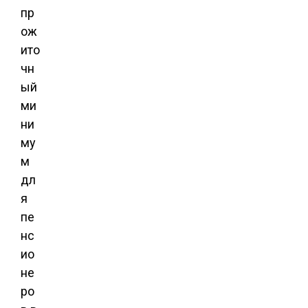
пр
ож
ито
чн
ый
ми
ни
му
м
дл
я
пе
нс
ио
не
ро