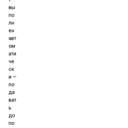
вы
по
лн
ен
авт
ом
ати
че
ск
и
—
по
да
ват
ь
до
по