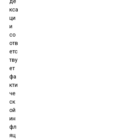
де
кса
ци
и
со
отв
етс
тву
ет
фа
кти
че
ск
ой
ин
фл
яц