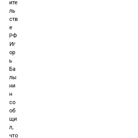
ите
ль
ств
е
РФ
Иг
ор
ь
Ба
лы
ни
н
со
об
щи
л,
что