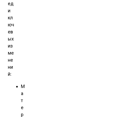
ед
и
кл
юч
ев
ых
из
ме
не
ни
й:
М
а
т
е
р