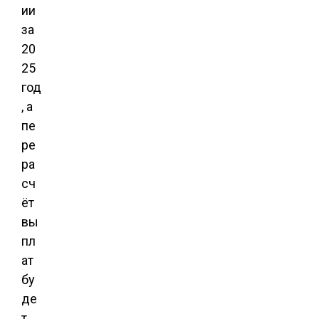
ии
за
20
25
год
, а
пе
ре
ра
сч
ёт
вы
пл
ат
бу
де
т