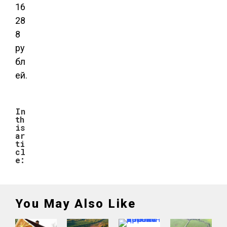
16
28
8
ру
бл
ей
.
In
th
is
ar
ti
cl
e:
You May Also Like