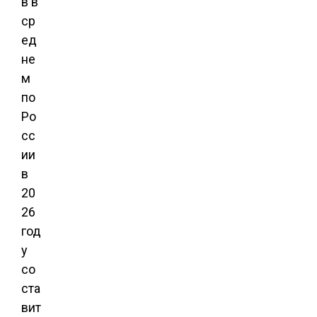
в
в
ср
ед
не
м
по
Ро
сс
ии
в
20
26
год
у
со
ста
вит