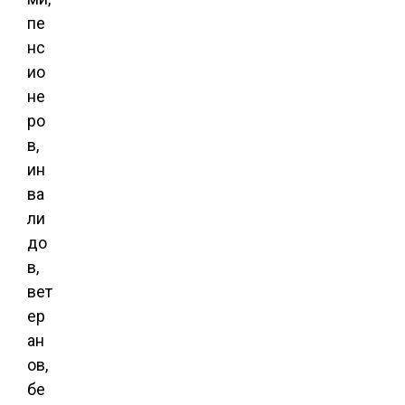
пе
нс
ио
не
ро
в,
ин
ва
ли
до
в,
вет
ер
ан
ов,
бе