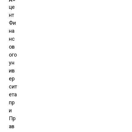
це
нт
Фи
на
нс
ов
ого
ун
ив
ер
сит
ета
пр
и
Пр
ав