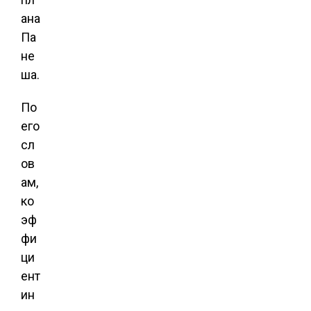
ана
Па
не
ша.
По
его
сл
ов
ам,
ко
эф
фи
ци
ент
ин