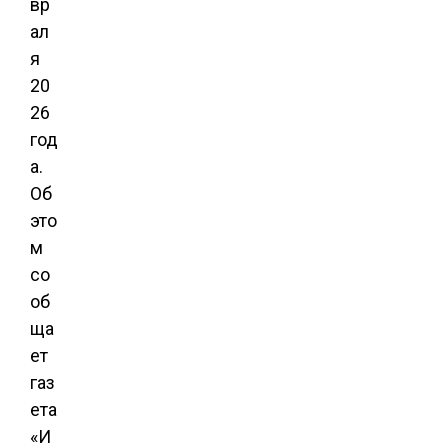
вр
ал
я
20
26
год
а.
Об
это
м
со
об
ща
ет
газ
ета
«И