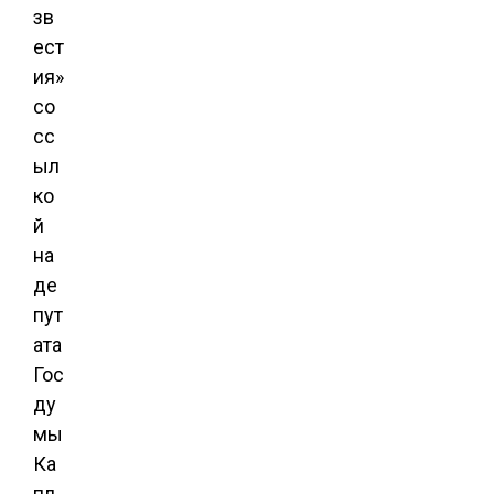
зв
ест
ия»
со
сс
ыл
ко
й
на
де
пут
ата
Гос
ду
мы
Ка
пл